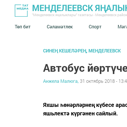
МЕНДЕЛЕЕВСК ЯҢАЛЫ
"Менделеевск яңалыклары" газетасы - Менделеевск райо
Төп бит
Сәламәтлек
Спорт
Мәг
СИНЕҢ КЕШЕЛӘРЕҢ, МЕНДЕЛЕЕВСК
Автобус йөртүче
Анжела Малюга,
31 октябрь 2018 - 13:
Яхшы һөнәрләрнең күбесе ар
яшьлектә күргәнен сайлый.