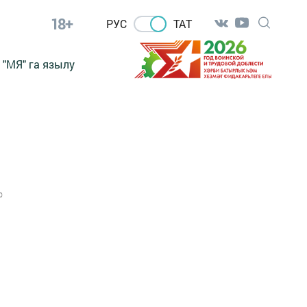
18+
РУС
ТАТ
"МЯ" га язылу
0