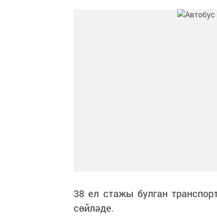
38 ел стажы булган транспор
сөйләде.