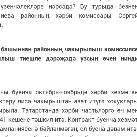
үзенчәлекләре нәрсәдә? Бу турыда безне
фиева районның хәрби комиссары Серге
.
рь башыннан районның чакырылыш комиссияс
ылыш тиешле дәрәҗәдә узсын өчен нинд
ы буенча октябрь-ноябрьдә хәрби хезмәтк
ектерү яисә чакырыштан азат итүгә хокуклар
ырыла. Татарстанда хәрби частьләргә өч ме
41 кешене тәшкил итә. Контракт буенча хезмә
мпаниясенә бәйләнмәгән, ел буена дәвам итә