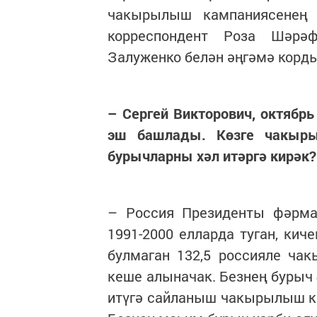
чакырылыш кампаниясенең 
корреспондент Роза Шәрә
Залуженко белән әңгәмә корды
– Сергей Викторович, октяб
эш башлады. Көзге чакыр
бурычларны хәл итәргә кирәк?
– Россия Президенты фәрман
1991-2000 елларда туган, кич
булмаган 132,5 россияле чак
кеше алыначак. Безнең бурыч 
итүгә сайланыш чакырылыш ка