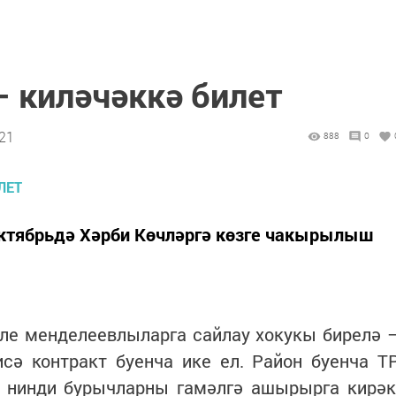
– киләчәккә билет
:21
888
0
 октябрьдә Хәрби Көчләргә көзге чакырылыш
ле менделеевлыларга сайлау хокукы бирелә 
сә контракт буенча ике ел. Район буенча Т
ә нинди бурычларны гамәлгә ашырырга кирәк