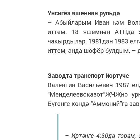
Унсигез яшеннән рульдә
– Абыйларым Иван һәм Волод
иттем. 18 яшемнән АТПда 
чакырдылар. 1981дән 1983 елг
иттем, анда шофёр булдым, – 
Заводта транспорт йөртүче
Валентин Васильевич 1987 ел
“Менделеевсказот”ҖЧҖнә урн
Бүгенге көндә “Аммоний”га за
– Иртәнге 4:30да торам, 