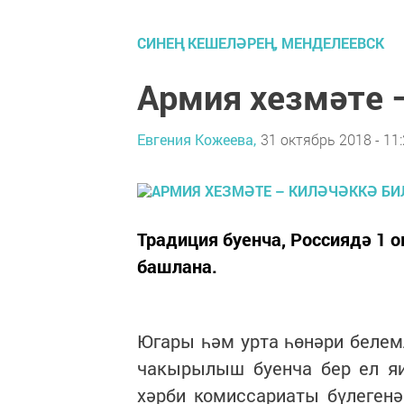
СИНЕҢ КЕШЕЛӘРЕҢ, МЕНДЕЛЕЕВСК
Армия хезмәте 
Евгения Кожеева,
31 октябрь 2018 - 11
Традиция буенча, Россиядә 1
башлана.
Югары һәм урта һөнәри белем
чакырылыш буенча бер ел яи
хәрби комиссариаты бүлеген