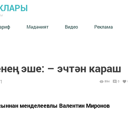
КЛАРЫ
ны
ариф
Мәдәният
Видео
Реклама
нең эше: – эчтән караш
41
894
0
асыннан менделеевлы Валентин Миронов