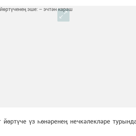
т йөртүче үз һөнәренең нечкәлекләре турынд