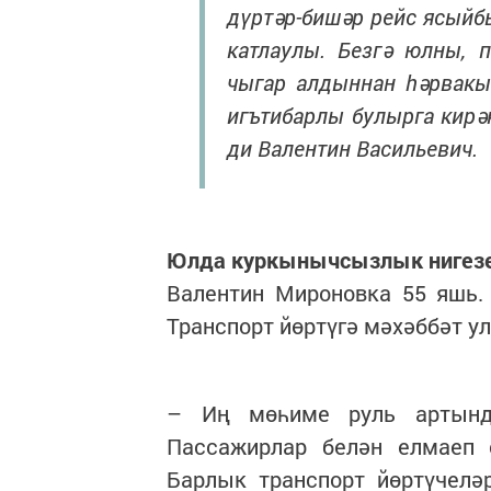
дүртәр-бишәр рейс ясыйбы
катлаулы. Безгә юлны, 
чыгар алдыннан һәрвакы
игътибарлы булырга кирә
ди Валентин Васильевич.
Юлда куркынычсызлык нигез
Валентин Мироновка 55 яшь.
Транспорт йөртүгә мәхәббәт у
– Иң мөһиме руль артынд
Пассажирлар белән елмаеп 
Барлык транспорт йөртүчелә