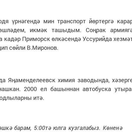
я үрнәгендә мин транспорт йөртергә кара
эшләдем, икмәк ташыдым. Соңрак армияг
а кадәр Приморск өлкәсендә Уссурийда хезмә
дип сөйли В.Миронов.
да Яңаменделеевск химия заводында, хәзерг
ашкан. 2000 ел башыннан автобуска утыра
водлыларны итә.
эшкә барам, 5:00тә юлга кузгалабыз. Көненә