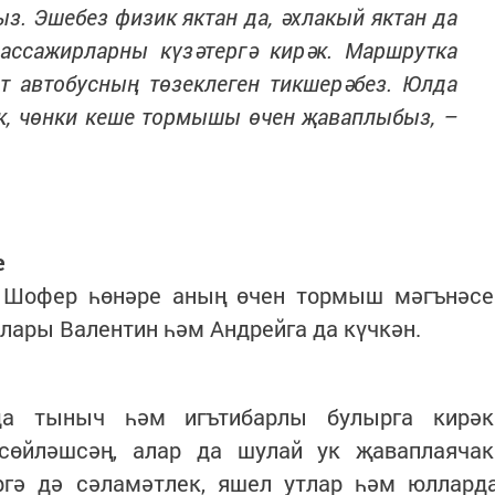
з. Эшебез физик яктан да, әхлакый яктан да
пассажирларны күзәтергә кирәк. Маршрутка
т автобусның төзеклеген тикшерәбез. Юлда
к, чөнки кеше тормышы өчен җаваплыбыз, –
е
 Шофер һөнәре аның өчен тормыш мәгънәсе
ллары Валентин һәм Андрейга да күчкән.
а тыныч һәм игътибарлы булырга кирәк
сөйләшсәң, алар да шулай ук җаваплаячак
ргә дә сәламәтлек, яшел утлар һәм юллард