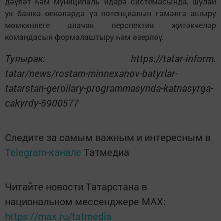
дәүләт һәм муниципаль идарә системасында, шулай
ук башка өлкәләрдә үз потенциалын гамәлгә ашыру
мөмкинлеге алачак перспектив җитәкчеләр
командасын формалаштыру һәм әзерләү.
Тулырак: https://tatar-inform.
tatar/news/rostam-minnexanov-batyrlar-
tatarstan-geroilary-programmasynda-katnasyrga-
cakyrdy-5900577
Следите за самым важным и интересным в
Telegram-канале
Татмедиа
Читайте новости Татарстана в
национальном мессенджере MАХ:
https://max.ru/tatmedia