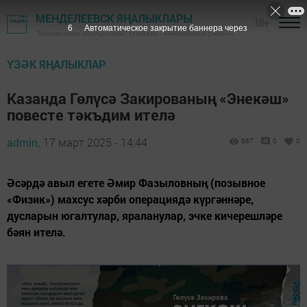
МЕНДЕЛЕЕВСК ЯҢАЛЫКЛАРЫ
18+
5
Автоматическое закрытие баннера через
"Менделеевск яңалыклары" газетасы - Менделеевск районы
ҮЗӘК ЯҢАЛЫКЛАР
Казанда Гөлүсә Закированың «Энекәш»
повесте тәкъдим ителә
admin,
17 март 2025 - 14:44
667
0
0
Әсәрдә авыл егете Әмир Фазыловның (позывное
«Физик») махсус хәрби операциядә күргәннәре,
дусларын югалтулар, яраланулар, эчке кичерешләре
бәян ителә.