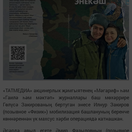
«ТАТМЕДИА» акцинерлык җәмгыятенең «Мәгариф» һәм
«Гаилә һәм мәктәп» журналлары баш мөхәррире
Гөлүсә Закированың бертуган энесе Илнур Закиров
(позывное «Физик») мобилизация башлануның беренче
көннәреннән үк махсус хәрби операциядә катнашкан.
Әсәрдә авыл егете Әмир Фазыловның (позывное