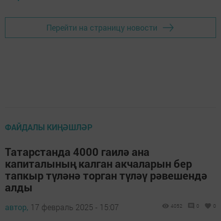
Перейти на страницу новости
ФАЙДАЛЫ КИҢӘШЛӘР
Татарстанда 4000 гаилә ана
капиталының калган акчаларын бер
тапкыр түләнә торган түләү рәвешендә
алды
автор,
17 февраль 2025 - 15:07
4052
0
0