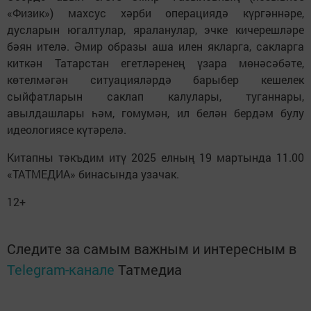
«Физик») махсус хәрби операциядә күргәннәре,
дусларын югалтулар, яраланулар, эчке кичерешләре
бәян ителә. Әмир образы аша илен якларга, сакларга
киткән Татарстан егетләренең үзара мөнәсәбәте,
көтелмәгән ситуацияләрдә барыбер кешелек
сыйфатларын саклап калулары, туганнары,
авылдашлары һәм, гомумән, ил белән бердәм булу
идеологиясе күтәрелә.
Китапны тәкъдим итү 2025 елның 19 мартында 11.00
«ТАТМЕДИА» бинасында узачак.
12+
Следите за самым важным и интересным в
Telegram-канале
Татмедиа