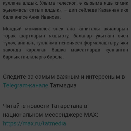
куллана алдык. Улыма телескоп, ә кызыма яшь химик
җыелмасы сатып алдык», — дип сөйләде Казаннан ике
бала әнисе Анна Иванова.
Мондый мөмкинлек элек ана капиталы акчаларын
торак шартларын яхшырту, балалар укыткан өчен
түләү, ананың тупланма пенсиясен формалаштыру яки
законда каралган башка максатларда кулланган
барлык гаиләләргә бирелә.
Следите за самым важным и интересным в
Telegram-канале
Татмедиа
Читайте новости Татарстана в
национальном мессенджере MАХ:
https://max.ru/tatmedia