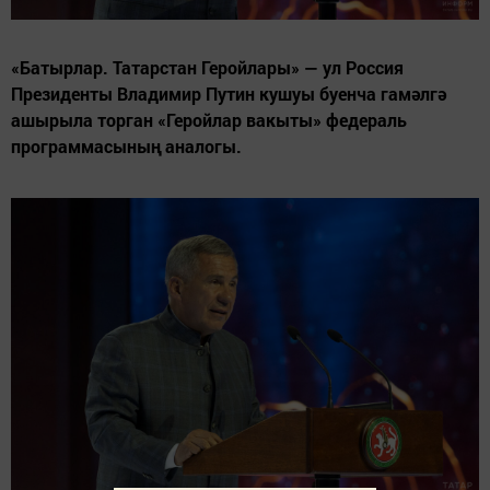
«Батырлар. Татарстан Геройлары» — ул Россия
Президенты Владимир Путин кушуы буенча гамәлгә
ашырыла торган «Геройлар вакыты» федераль
программасының аналогы.