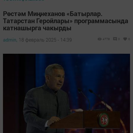
Рөстәм Миңнеханов «Батырлар.
Татарстан Геройлары» программасында
катнашырга чакырды
admin,
18 февраль 2025 - 14:39
4778
0
0