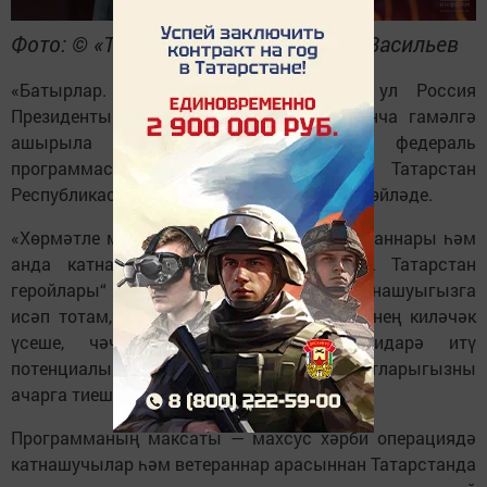
Фото: © «Татар-информ», Владимир Васильев
«Батырлар. Татарстан Геройлары» — ул Россия
Президенты Владимир Путин кушуы буенча гамәлгә
ашырыла торган «Геройлар вакыты» федераль
программасының аналогы. Бу хакта Татарстан
Республикасы Рәисе Рөстәм Миңнеханов сөйләде.
«Хөрмәтле махсус хәрби операциясе ветераннары һәм
анда катнашучылар! Сезнең „Батырлар. Татарстан
геройлары“ программасында актив катнашуыгызга
исәп тотам, ул Татарстанның һәм илебезнең киләчәк
үсеше, чәчәк атуы өчен сезнең идарә итү
потенциалыгызны һәм лидерлык сыйфатларыгызны
ачарга тиеш», — диде Рөстәм Миңнеханов.
Программаның максаты — махсус хәрби операциядә
катнашучылар һәм ветераннар арасыннан Татарстанда