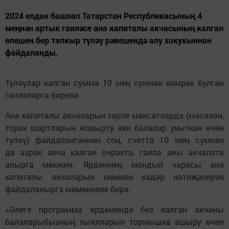
2024 елдан башлап Татарстан Республикасының 4
меңнән артык гаиләсе ана капиталы акчасының калган
өлешен бер тапкыр түләү рәвешендә алу хокукыннан
файдаланды.
Түләүләр калган сумма 10 мең сумнан кимрәк булган
гаиләләргә бирелә.
Ана капиталы акчаларын төрле максатларда (мәсәлән,
торак шартларын яхшырту яки балалар укыткан өчен
түләү) файдаланганнан соң, счетта 10 мең сумнан
да азрак акча калган очракта, гаилә аны акчалата
алырга мөмкин. Ярдәмнең мондый чарасы ана
капиталы акчаларын мөмкин кадәр нәтиҗәлерәк
файдаланырга мөмкинлек бирә.
«Әлеге программа ярдәмендә без калган акчаны
балаларыбызның хыялларын тормышка ашыру өчен