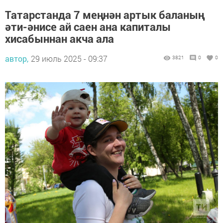
Татарстанда 7 меңнән артык баланың
әти-әнисе ай саен ана капиталы
хисабыннан акча ала
автор,
29 июль 2025 - 09:37
3821
0
0