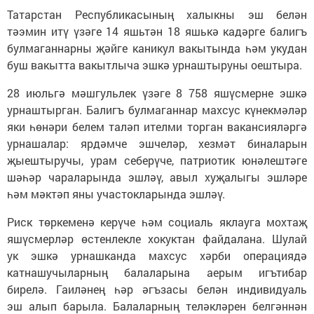
Татарстан Республикасының халыкны эш белән
тәэмин итү үзәге 14 яшьтән 18 яшькә кадәрге балигъ
булмаганнарны җәйге каникул вакытында һәм укудан
буш вакытта вакытлыча эшкә урнаштыруны оештыра.
28 июльгә мәшгульлек үзәге 8 758 яшүсмерне эшкә
урнаштырган. Балигъ булмаганнар махсус күнекмәләр
яки һөнәри белем таләп ителми торган вакансияләргә
урнашалар: ярдәмче эшчеләр, хезмәт биналарын
җыештыручы, урам себерүче, патриотик юнәлештәге
шәһәр чараларында эшләү, авыл хуҗалыгы эшләре
һәм мәктәп яны участокларында эшләү.
Риск төркеменә керүче һәм социаль яклауга мохтаҗ
яшүсмерләр өстенлекле хокуктан файдалана. Шулай
ук эшкә урнашканда махсус хәрби операциядә
катнашучыларның балаларына аерым игътибар
бирелә. Гаиләнең һәр әгъзасы белән индивидуаль
эш алып барыла. Балаларның теләкләрен белгәннән