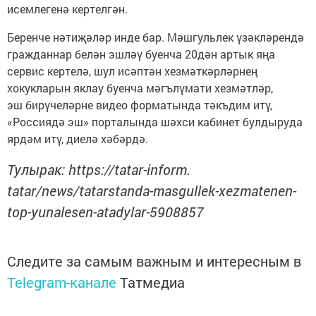
исемлегенә кертелгән.
Беренче нәтиҗәләр инде бар. Мәшгульлек үзәкләрендә
гражданнар белән эшләү буенча 20дән артык яңа
сервис кертелә, шул исәптән хезмәткәрләрнең
хокукларын яклау буенча мәгълүмати хезмәтләр,
эш бирүчеләрне видео форматында тәкъдим итү,
«Россиядә эш» порталында шәхси кабинет булдыруда
ярдәм итү, диелә хәбәрдә.
Тулырак: https://tatar-inform.
tatar/news/tatarstanda-masgullek-xezmatenen-
top-yunalesen-atadylar-5908857
Следите за самым важным и интересным в
Telegram-канале
Татмедиа