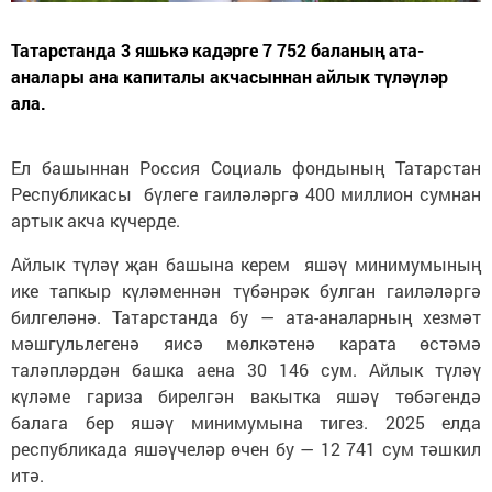
Татарстанда 3 яшькә кадәрге 7 752 баланың ата-
аналары ана капиталы акчасыннан айлык түләүләр
ала.
Ел башыннан Россия Социаль фондының Татарстан
Республикасы бүлеге гаиләләргә 400 миллион сумнан
артык акча күчерде.
Айлык түләү җан башына керем яшәү минимумының
ике тапкыр күләменнән түбәнрәк булган гаиләләргә
билгеләнә. Татарстанда бу — ата-аналарның хезмәт
мәшгульлегенә яисә мөлкәтенә карата өстәмә
таләпләрдән башка аена 30 146 сум. Айлык түләү
күләме гариза бирелгән вакытка яшәү төбәгендә
балага бер яшәү минимумына тигез. 2025 елда
республикада яшәүчеләр өчен бу — 12 741 сум тәшкил
итә.