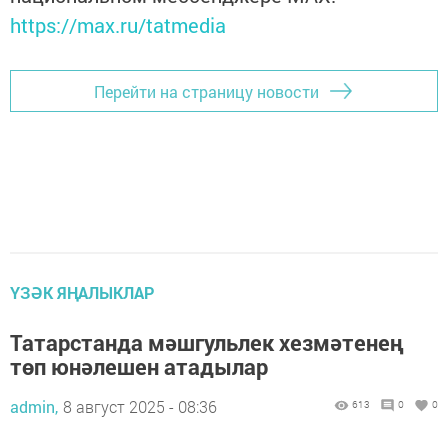
https://max.ru/tatmedia
Перейти на страницу новости
ҮЗӘК ЯҢАЛЫКЛАР
Татарстанда мәшгульлек хезмәтенең
төп юнәлешен атадылар
admin,
8 август 2025 - 08:36
613
0
0