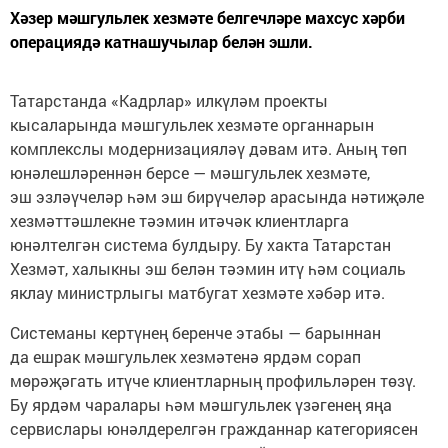
Хәзер мәшгульлек хезмәте белгечләре махсус хәрби
операциядә катнашучылар белән эшли.
Татарстанда «Кадрлар» илкүләм проекты
кысаларында мәшгульлек хезмәте органнарын
комплекслы модернизацияләү дәвам итә. Аның төп
юнәлешләреннән берсе — мәшгульлек хезмәте,
эш эзләүчеләр һәм эш бирүчеләр арасында нәтиҗәле
хезмәттәшлекне тәэмин итәчәк клиентларга
юнәлтелгән система булдыру. Бу хакта Татарстан
Хезмәт, халыкны эш белән тәэмин итү һәм социаль
яклау министрлыгы матбугат хезмәте хәбәр итә.
Системаны кертүнең беренче этабы — барыннан
да ешрак мәшгульлек хезмәтенә ярдәм сорап
мөрәҗәгать итүче клиентларның профильләрен төзү.
Бу ярдәм чаралары һәм мәшгульлек үзәгенең яңа
сервислары юнәлдерелгән гражданнар категориясен