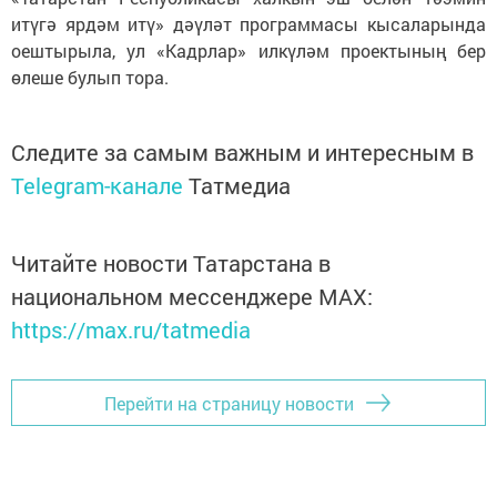
итүгә ярдәм итү» дәүләт программасы кысаларында
оештырыла, ул «Кадрлар» илкүләм проектының бер
өлеше булып тора.
Следите за самым важным и интересным в
Telegram-канале
Татмедиа
Читайте новости Татарстана в
национальном мессенджере MАХ:
https://max.ru/tatmedia
Перейти на страницу новости