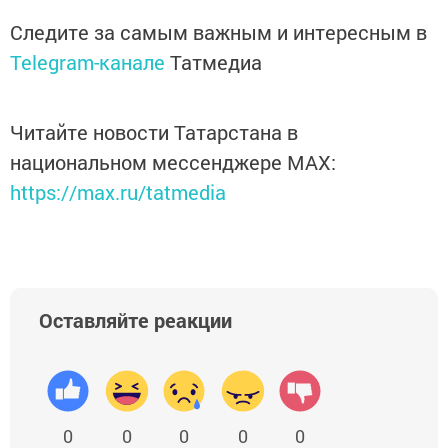
Следите за самым важным и интересным в
Telegram-канале
Татмедиа
Читайте новости Татарстана в
национальном мессенджере MАХ:
https://max.ru/tatmedia
Оставляйте реакции
0
0
0
0
0