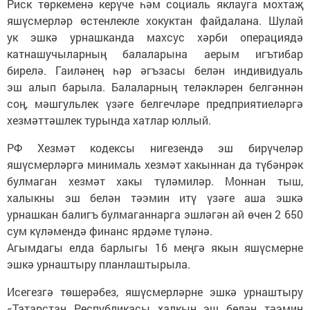
Риск төркеменә керүче һәм социаль яклауга мохтаҗ
яшүсмерләр өстенлекле хокуктан файдалана. Шулай
ук эшкә урнашканда махсус хәрби операциядә
катнашучыларның балаларына аерым игътибар
бирелә. Гаиләнең һәр әгъзасы белән индивидуаль
эш алып барыла. Балаларның теләкләрен белгәннән
соң, мәшгульлек үзәге белгечләре предприятиеләргә
хезмәттәшлек турында хатлар юллый.
РФ Хезмәт кодексы нигезендә эш бирүчеләр
яшүсмерләргә минималь хезмәт хакыннан да түбәнрәк
булмаган хезмәт хакы түләмиләр. Моннан тыш,
халыкны эш белән тәэмин итү үзәге аша эшкә
урнашкан балигъ булмаганнарга эшләгән ай өчен 2 650
сум күләмендә финанс ярдәме түләнә.
Агымдагы елда барлыгы 16 меңгә якын яшүсмерне
эшкә урнаштыру планлаштырыла.
Исегезгә төшерәбез, яшүсмерләрне эшкә урнаштыру
«Татарстан Республикасы халкын эш белән тәэмин