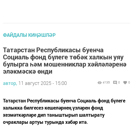
ФАЙДАЛЫ КИҢӘШЛӘР
Татарстан Республикасы буенча
Социаль фонд бүлеге төбәк халкын уяу
булырга һәм мошенниклар хәйләләренә
эләкмәскә өнди
автор,
11 август 2025 - 15:00
4135
0
0
Татарстан Республикасы буенча Социаль фонд бүлеге
халыкка билгесез кешеләрнең үзләрен фонд
хезмәткәрләре дип таныштырып шалтырату
очраклары артуы турында хәбәр итә.