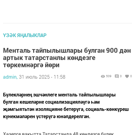
ҮЗӘК ЯҢАЛЫКЛАР
Менталь тайпылышлары булган 900 дән
артык татарстанлы көндезге
төркемнәргә йөри
admin,
31 июль 2025 - 11:58
509
0
0
Бүлекләрнең эшчәнлеге менталь тайпылышлары
булган кешеләрне социализацияләүгә һәм
җәмгыятьтән изоляцияне бетерүгә, социаль-көнкүреш
күнекмәләрен үстерүгә юнәлдерелгән.
Хәзерге вакытта Татарстанда 48 көндезге бүлек