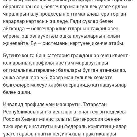
өйрәнгәннән соң, белгечләр мәшгульлек үзәге ярдәм
чараларын алу процессын оптимальләштерә торган
карарлар картасын эшләде. Гади сүзләр белән
әйткәндә — белгечләр клиентларның тәҗрибәсен
өйрәнә, эш эзләүче һәм эшкә алучыларның юлын
җиңеләйтә. Бу — системаны кертүнең икенче этабы.
Бүгенге көнгә биш категория гражданнар өчен клиент
юлларының профильләре һәм маршрутлары
оптимальләштерелгән: балалары булган ата-аналар,
эшкә алучылар һ.б. Хәзер мәшгульлек хезмәте
белгечләре махсус хәрби операциядә катнашучылар
белән эшли.
Инвалид профиле һәм маршруты, Татарстан
Республикасының клиентларга юнәлтелгән кодексы
Россия Хезмәт министрлыгы Бөтенроссия фәнни-
тикшеренү институтының федераль компетенцияләр
үзәге тарафыннан илнең иң яхшы практикалары