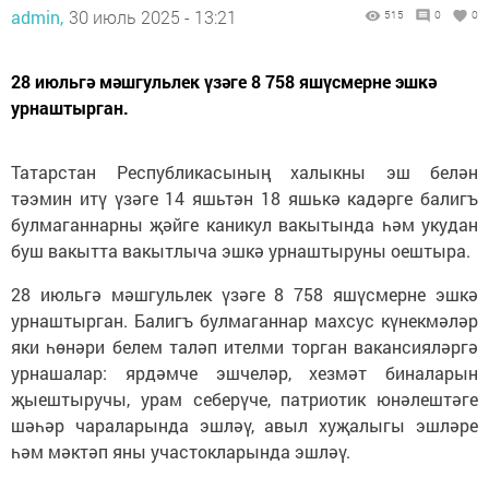
admin,
30 июль 2025 - 13:21
515
0
0
28 июльгә мәшгульлек үзәге 8 758 яшүсмерне эшкә
урнаштырган.
Татарстан Республикасының халыкны эш белән
тәэмин итү үзәге 14 яшьтән 18 яшькә кадәрге балигъ
булмаганнарны җәйге каникул вакытында һәм укудан
буш вакытта вакытлыча эшкә урнаштыруны оештыра.
28 июльгә мәшгульлек үзәге 8 758 яшүсмерне эшкә
урнаштырган. Балигъ булмаганнар махсус күнекмәләр
яки һөнәри белем таләп ителми торган вакансияләргә
урнашалар: ярдәмче эшчеләр, хезмәт биналарын
җыештыручы, урам себерүче, патриотик юнәлештәге
шәһәр чараларында эшләү, авыл хуҗалыгы эшләре
һәм мәктәп яны участокларында эшләү.