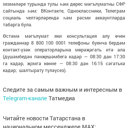
хезмәләре турында тулы һәм дөрес мәгълүматны СФР
сайтында һәм: ВКонтакте, Одноклассники, Телеграм
социаль челтәрләрендә һәм рәсми аккаунтларда
табарга була.
Өстәмә мәгълүмат яки консультация алу өчен
гражданнар 8 800 100 0001 телефоны буенча бердәм
контакт-үзәк операторларына мөрәҗәгать итә ала
(дүшәмбедән пәнҗешәмбегә кадәр — 08:30 дан 17:30
га кадәр, җомга көнне — 08:30 дан 16:15 сәгатькә
кадәр; шалтырату түләүсез).
Следите за самым важным и интересным в
Telegram-канале
Татмедиа
Читайте новости Татарстана в
национальном мессенджере MАХ: