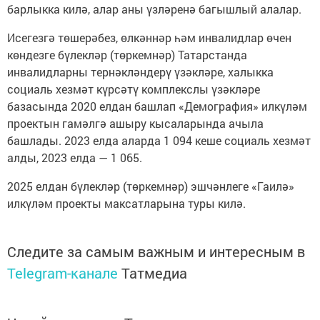
барлыкка килә, алар аны үзләренә багышлый алалар.
Исегезгә төшерәбез, өлкәннәр һәм инвалидлар өчен
көндезге бүлекләр (төркемнәр) Татарстанда
инвалидларны тернәкләндерү үзәкләре, халыкка
социаль хезмәт күрсәтү комплекслы үзәкләре
базасында 2020 елдан башлап «Демография» илкүләм
проектын гамәлгә ашыру кысаларында ачыла
башлады. 2023 елда аларда 1 094 кеше социаль хезмәт
алды, 2023 елда — 1 065.
2025 елдан бүлекләр (төркемнәр) эшчәнлеге «Гаилә»
илкүләм проекты максатларына туры килә.
Следите за самым важным и интересным в
Telegram-канале
Татмедиа