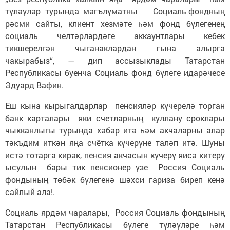
түләүләр турында мәгълүматны Социаль фондның
рәсми сайты, клиент хезмәте һәм фонд бүлегенең
социаль челтәрләрдәге аккаунтлары кебек
тикшерелгән чыганаклардан гына алырга
чакырабыз“, — дип ассызыклады Татарстан
Республикасы буенча Социаль фонд бүлеге идарәчесе
Эдуард Вафин.
Еш кына кырыгалдарлар пенсияләр күчерелә торган
банк карталары яки счетларның куллану сроклары
чыкканлыгы турында хәбәр итә һәм акчаларны алар
тәкъдим иткән яңа счётка күчерүне таләп итә. Шуны
истә тотарга кирәк, пенсия акчасын күчерү яисә китерү
ысулын бары тик пенсионер үзе Россия Социаль
фондының төбәк бүлегенә шәхси гариза биреп кенә
сайлый ала!.
Социаль ярдәм чаралары, Россия Социаль фондының
Татарстан Республикасы бүлеге түләүләре һәм