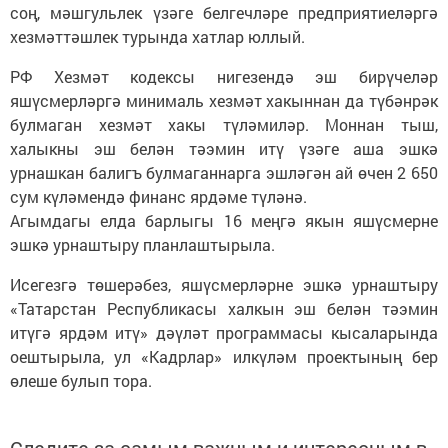
соң, мәшгульлек үзәге белгечләре предприятиеләргә
хезмәттәшлек турында хатлар юллый.
РФ Хезмәт кодексы нигезендә эш бирүчеләр
яшүсмерләргә минималь хезмәт хакыннан да түбәнрәк
булмаган хезмәт хакы түләмиләр. Моннан тыш,
халыкны эш белән тәэмин итү үзәге аша эшкә
урнашкан балигъ булмаганнарга эшләгән ай өчен 2 650
сум күләмендә финанс ярдәме түләнә.
Агымдагы елда барлыгы 16 меңгә якын яшүсмерне
эшкә урнаштыру планлаштырыла.
Исегезгә төшерәбез, яшүсмерләрне эшкә урнаштыру
«Татарстан Республикасы халкын эш белән тәэмин
итүгә ярдәм итү» дәүләт программасы кысаларында
оештырыла, ул «Кадрлар» илкүләм проектының бер
өлеше булып тора.