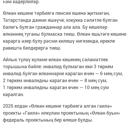
һәм кадерлиләр.
Өлкән кешене тәрбиягә пенсия яшенә җитмәгән,
Татарстанда даими яшәүче, хокукка сәләтле булган
балигъ булган гражданнар ала ала. Бу кешеләр
өлкәннең туганы булмаска тиеш. Өлкән яшьтәге кешене
карарга әзер булу рәсми килешү нигезендә, ирекле
рәвештә белдерергә тиеш.
Айлык түләү күләме өлкән кешенең сәламәтлек
торышына бәйле: инвалид булмаган яки 3 төркем
инвалид булган өлкәннәрне караган өчен — 6 мең сум,
2 төркем инвалидны караган өчен — 8 мең сум,
1 төркем инвалидны караган өчен — 10 мең сум
каралган.
2025 елдан «Өлкән кешене тәрбиягә алган гаилә»
проекты «Гаилә» илкүләм проектының «Өлкән буын»
федераль проектының бер өлеше булды.