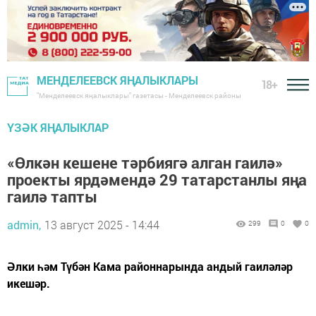
МЕНДЕЛЕЕВСК ЯҢАЛЫКЛАРЫ
18+
"Менделеевск яңалыклары" газетасы - Менделеевск районы
ҮЗӘК ЯҢАЛЫКЛАР
«Өлкән кешене тәрбиягә алган гаилә»
проекты ярдәмендә 29 татарстанлы яңа
гаилә тапты
admin,
13 август 2025 - 14:44
299
0
0
Әлки һәм Түбән Кама районнарында андый гаиләләр
икешәр.