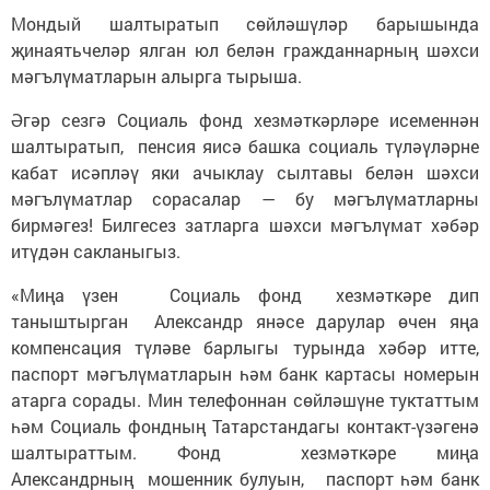
Мондый шалтыратып сөйләшүләр барышында
җинаятьчеләр ялган юл белән гражданнарның шәхси
мәгълүматларын алырга тырыша.
Әгәр сезгә Социаль фонд хезмәткәрләре исеменнән
шалтыратып, пенсия яисә башка социаль түләүләрне
кабат исәпләү яки ачыклау сылтавы белән шәхси
мәгълүматлар сорасалар — бу мәгълүматларны
бирмәгез! Билгесез затларга шәхси мәгълүмат хәбәр
итүдән сакланыгыз.
«Миңа үзен Социаль фонд хезмәткәре дип
таныштырган Александр янәсе дарулар өчен яңа
компенсация түләве барлыгы турында хәбәр итте,
паспорт мәгълүматларын һәм банк картасы номерын
атарга сорады. Мин телефоннан сөйләшүне туктаттым
һәм Социаль фондның Татарстандагы контакт-үзәгенә
шалтыраттым. Фонд хезмәткәре миңа
Александрның мошенник булуын, паспорт һәм банк