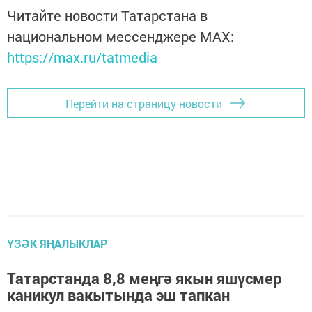
Читайте новости Татарстана в
национальном мессенджере MАХ:
https://max.ru/tatmedia
Перейти на страницу новости
ҮЗӘК ЯҢАЛЫКЛАР
Татарстанда 8,8 меңгә якын яшүсмер
каникул вакытында эш тапкан