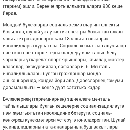
(төркем) эшли. Беренче яртыеллыкта аларга 930 кеше
йөрде.
Мондый бүлекләрдә социаль хезмәтләр интеллекты
бозылган, шулай ук аутистик спектры бозылган өлкән
яшьтәге гражданнарга һәм 18 яшьтән өлкәнрәк
инвалидларга күрсәтелә. Социаль хезмәтләр алучылар
өчен көн саен төрле тернәкләндерү һәм танып белү
чаралары үткәрелә: спорт ярышлары, квизлар, мастер-
класслар, экскурсияләр, сәфәрләр һ. б. Менталь
инвалидлыклары булган гражданнар монда
эш көннәрендә, көндез йөри ала. Дәресләрнең гомуми
дәвамлылыгы — көнгә дүрт сәгатькә кадәр.
Бүлекләрнең (төркемнәрнең) эшчәнлеге менталь
тайпылышлары булган кешеләрне социализацияләүгә
һәм җәмгыятьтән изоляцияне бетерүгә, социаль-
көнкүреш күнекмәләрен үстерүгә юнәлдерелгән. Шулай
ук инвалидларның ата-аналарының буш вакытлары