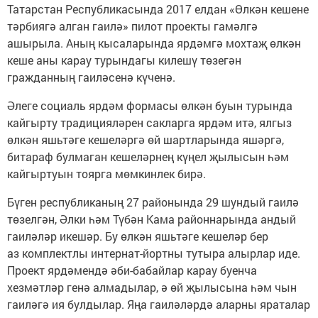
Татарстан Республикасында 2017 елдан «Өлкән кешене
тәрбиягә алган гаилә» пилот проекты гамәлгә
ашырыла. Аның кысаларында ярдәмгә мохтаҗ өлкән
кеше аны карау турындагы килешү төзегән
гражданның гаиләсенә күченә.
Әлеге социаль ярдәм формасы өлкән буын турында
кайгырту традицияләрен сакларга ярдәм итә, ялгыз
өлкән яшьтәге кешеләргә өй шартларында яшәргә,
битараф булмаган кешеләрнең күңел җылысын һәм
кайгыртуын тоярга мөмкинлек бирә.
Бүген республиканың 27 районында 29 шундый гаилә
төзелгән, Әлки һәм Түбән Кама районнарында андый
гаиләләр икешәр. Бу өлкән яшьтәге кешеләр бер
аз комплектлы интернат-йортны тутыра алырлар иде.
Проект ярдәмендә әби-бабайлар карау буенча
хезмәтләр генә алмадылар, ә өй җылысына һәм чын
гаиләгә ия булдылар. Яңа гаиләләрдә аларны яраталар