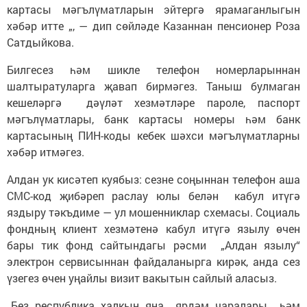
картасы мәгълүматларын эйтергә ярамаганлыгын
хәбәр итте „, — дип сөйләде Казаннан пенсионер Роза
Сатдыйкова.
Билгесез һәм шикле телефон номерларыннан
шалтыратуларга җавап бирмәгез. Таныш булмаган
кешеләргә дәүләт хезмәтләре пароле, паспорт
мәгълүматлары, банк картасы номеры һәм банк
картасының ПИН-коды кебек шәхси мәгълүматларны
хәбәр итмәгез.
Алдан ук кисәтеп куябыз: сезне соңыннан телефон аша
СМС-код җибәреп раслау юлы белән кабул итүгә
яздыру тәкъдиме — ул мошенниклар схемасы. Социаль
фондның клиент хезмәтенә кабул итүгә язылу өчен
бары тик фонд сайтындагы рәсми „Алдан язылу“
электрон сервисыннан файдаланырга кирәк, анда сез
үзегез өчен уңайлы визит вакытын сайлый аласыз.
„Без республика халкын яңа ярдәм чаралары һәм