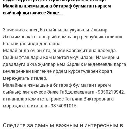
Малайның язмышына битараф булмаган һәркем
сыйныф җитәкчесе Энҗе...
3 нче мәктәпнең 6а сыйныфы укучысы Ильмир
Әхкыямов каты авырый һәм хәзер республика клиник
больницасында дәвалана.
Малай анда өч ай ята, әнисе һәрвакыт янәшәсендә.
Сыйныфташлары һәм мәктәп укучылары Ильмирны
дәвалауга акча җыялар һәм барлык менделеевлыларга
көчләреннән килгәнчә ярдәм күрсәтүләрен сорап
мөрәҗәгать итәләр.
Малайның язмышына битараф булмаган һәркем
сыйныф җитәкчесе Энҗе Габделхаевнага - 9050219942,
ата-аналар комитеты рәисе Татьяна Викторовнага
мөрәҗәгать итә ала - 9874081015.
Следите за самым важным и интересным в