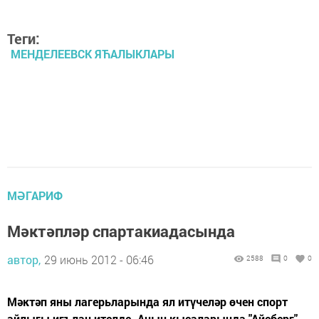
Теги:
МЕНДЕЛЕЕВСК ЯЋАЛЫКЛАРЫ
МӘГАРИФ
Мәктәпләр спартакиадасында
автор,
29 июнь 2012 - 06:46
2588
0
0
Мәктәп яны лагерьларында ял итүчеләр өчен спорт
айлыгы игълан ителде. Аның кысаларында "Айсберг"