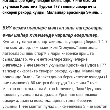
нәтиҗәләре җиңүчеләрне билгеләде. 7 нче мәктәп
укучысы Кристина Пудова 177 тапкыр сикергечтә
сикереп рекорд куйды. Малайлар арасында Эмиль...
БИҮ хезмәткәрләре мәктәп яны лагерьлары
өчен шәһәр күләмендә чаралар әзерлиләр.
Күптән түгел узган спартакиада - шуларның берсе. 1-4, 7
нче мәктәпләр, гимназия һәм "Золушка" ишегалды
лагерьлары яшь спортчылары киеренке ярышта
сыналдылар. Аның нәтиҗәләре җиңүчеләрне
билгеләде. 7 нче мәктәп укучысы Кристина Пудова 177
тапкыр сикергечтә сикереп рекорд куйды. Малайлар
арасында Эмиль Сәлахетдинов беренчелекне яулады (1
нче гимназия). 60 метрга йөгерүдә 1 нче һәм 7 нче
мәктәп спортчылары Антон Колесник, Лиза Чугунова
призлы урыннарны алдылар. Урыннан озынлыкка
сикерү алдынгы командаларны атады: беренче
урынны 1 нче мәктәп яулады, икенчелеккә 3 нче мәктәп