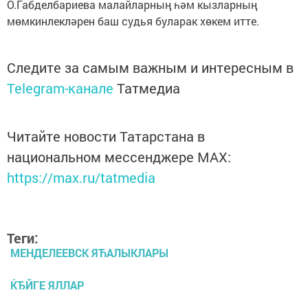
О.Габделбариева малайларның һәм кызларның
мөмкинлекләрен баш судья буларак хөкем итте.
Следите за самым важным и интересным в
Telegram-канале
Татмедиа
Читайте новости Татарстана в
национальном мессенджере MАХ:
https://max.ru/tatmedia
Теги:
МЕНДЕЛЕЕВСК ЯЋАЛЫКЛАРЫ
ЌЂЙГЕ ЯЛЛАР