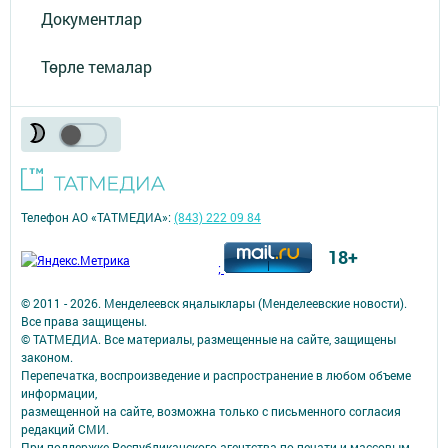
Документлар
Төрле темалар
Телефон АО «ТАТМЕДИА»:
(843) 222 09 84
18+
;
© 2011 - 2026. Менделеевск яӊалыклары (Менделеевские новости).
Все права защищены.
© ТАТМЕДИА. Все материалы, размещенные на сайте, защищены
законом.
Перепечатка, воспроизведение и распространение в любом объеме
информации,
размещенной на сайте, возможна только с письменного согласия
редакций СМИ.
При поддержке Республиканского агентства по печати и массовым