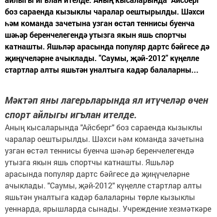
боз сараенда кызыклы чаралар оештырылды. Шәхси
һәм команда зачетына узган өстәл теннисы буенча
шәһәр беренчелегендә утызга якын яшь спортчы
катнашты. Яшьләр арасында популяр дартс бәйгесе дә
җиңүчеләрне ачыклады. "Саумы, җәй-2012" күңелле
стартлар алты яшьтән уналтыга кадәр балаларны...
Мәктәп яны лагерьларында ял итүчеләр өчен
спорт айлыгы игълан ителде.
Аның кысаларында "Айсберг" боз сараенда кызыклы
чаралар оештырылды. Шәхси һәм команда зачетына
узган өстәл теннисы буенча шәһәр беренчелегендә
утызга якын яшь спортчы катнашты. Яшьләр
арасында популяр дартс бәйгесе дә җиңүчеләрне
ачыклады. "Саумы, җәй-2012" күңелле стартлар алты
яшьтән уналтыга кадәр балаларны төрле кызыклы
уеннарда, ярышларда сынады. Учреждение хезмәткәре