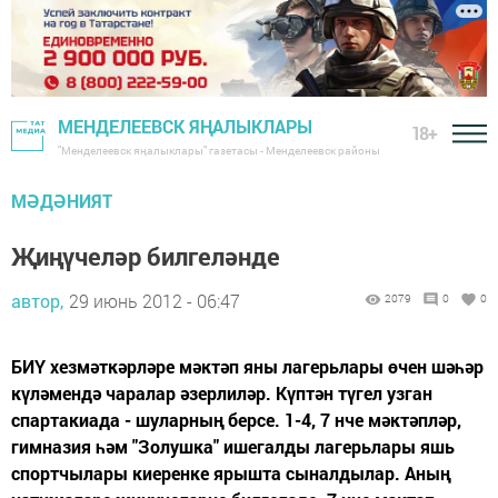
МЕНДЕЛЕЕВСК ЯҢАЛЫКЛАРЫ
18+
"Менделеевск яңалыклары" газетасы - Менделеевск районы
МӘДӘНИЯТ
Җиңүчеләр билгеләнде
автор,
29 июнь 2012 - 06:47
2079
0
0
БИҮ хезмәткәрләре мәктәп яны лагерьлары өчен шәһәр
күләмендә чаралар әзерлиләр. Күптән түгел узган
спартакиада - шуларның берсе. 1-4, 7 нче мәктәпләр,
гимназия һәм "Золушка" ишегалды лагерьлары яшь
спортчылары киеренке ярышта сыналдылар. Аның