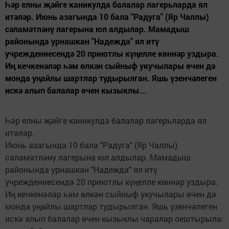
Һәр елны җәйге каникулда балалар лагерьларда ял
итәләр. Июнь азагында 10 бала "Радуга" (Яр Чаллы)
сәламәтләнү лагерына юл алдылар. Мамадыш
районында урнашкан "Надежда" ял итү
учреждениесендә 20 приютлы күңелле көннәр уздыра.
Иң кечкенәләр һәм өлкән сыйныф укучылары өчен дә
монда уңайлы шартлар тудырылган. Яшь үзенчәлеген
искә алып балалар өчен кызыклы...
Һәр елны җәйге каникулда балалар лагерьларда ял
итәләр.
Июнь азагында 10 бала "Радуга" (Яр Чаллы)
сәламәтләнү лагерына юл алдылар. Мамадыш
районында урнашкан "Надежда" ял итү
учреждениесендә 20 приютлы күңелле көннәр уздыра.
Иң кечкенәләр һәм өлкән сыйныф укучылары өчен дә
монда уңайлы шартлар тудырылган. Яшь үзенчәлеген
искә алып балалар өчен кызыклы чаралар оештырыла: