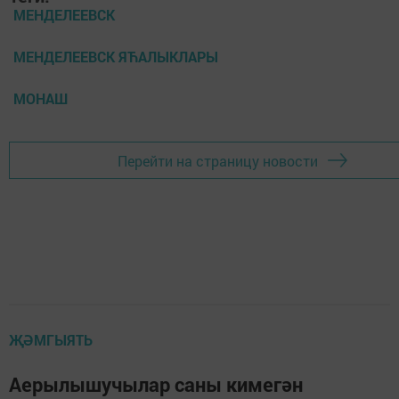
МЕНДЕЛЕЕВСК
МЕНДЕЛЕЕВСК ЯЋАЛЫКЛАРЫ
МОНАШ
Перейти на страницу новости
ҖӘМГЫЯТЬ
Аерылышучылар саны кимегән