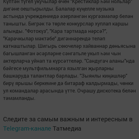
Күптән түгел укучылар өчен "Крестиклар һәм нольлар"
дигәне оештырылды. Балалар күңелле музыка
астында учреждениедә әзерләнгән күргәзмәләр белән
танышты. Бигрәк тә төрле конкурслар хуплап каршы
алынды. "Фотокүз", "Кара тартмада нәрсә?",
"Карачкылар мәктәбе" дигәннәрендә теләп
катнаштылар. Шигырь сөючеләр хайваннар дөньясына
багышланган әсәрләрне сәнгатьле укып һәм чын
актерларча уйнап та күрсәттеләр. "Сандугач аланы"нда
бәйгесе мультфильмнарга язылган җырларны
башкаруда талантлар барлады. "Зыянлы киңәшләр"
бирү ярышы беркемне дә битараф калдырмады, чөнки
ул командалар арасында үтте. Очрашу дискотека белән
тәмамланды.
Следите за самым важным и интересным в
Telegram-канале
Татмедиа