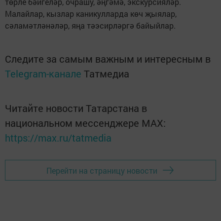
төрле бәйгеләр, очрашу, әңгәмә, экскурсияләр.
Малайлар, кызлар каникулларда көч җыялар,
сәламәтләнәләр, яңа тәэсирләргә байыйлар.
Следите за самым важным и интересным в
Telegram-канале
Татмедиа
Читайте новости Татарстана в
национальном мессенджере MАХ:
https://max.ru/tatmedia
Перейти на страницу новости