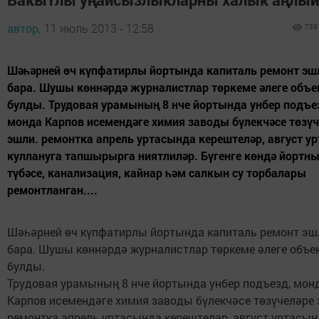
автор,
11 июль 2013 - 12:58
739
Шәһәрней өч күпфатирлы йортында капиталь ремонт эш
бара. Шушы көннәрдә журналистлар төркеме әлеге объе
булды. Трудовая урамының 8 нче йортында унбер подъе
монда Карпов исемендәге химия заводы бүлекчәсе төзүч
эшли. ремонтка апрель уртасында керештеләр, август у
куллануга тапшырырга ниятлиләр. Бүгенге көндә йортн
түбәсе, канализация, кайнар һәм салкын су торбалары
ремонтланган....
Шәһәрней өч күпфатирлы йортында капиталь ремонт эш
бара. Шушы көннәрдә журналистлар төркеме әлеге объе
булды.
Трудовая урамының 8 нче йортында унбер подъезд, мон
Карпов исемендәге химия заводы бүлекчәсе төзүчеләре 
ремонтка апрель уртасында керештеләр, август уртасын