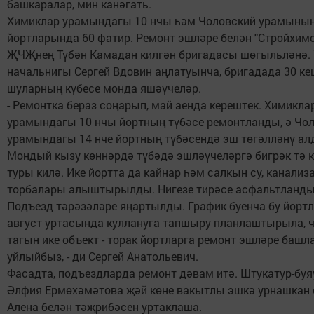
башкаралар, мин канәгать.
Химиклар урамындагы 10 нчы һәм Чоловский урамының
йортларында 60 фатир. Ремонт эшләре белән "Стройхим
ҖЧҖнең Түбән Камадан килгән бригадасы шөгыльләнә. 
начальнигы Сергей Вдовин аңлатуынча, бригадада 30 ке
шуларның күбесе монда яшәүчеләр.
- Ремонтка бераз соңарып, май аенда керештек. Химикла
урамындагы 10 нчы йортның түбәсе ремонтланды, ә Чо
урамындагы 14 нче йортның түбәсендә эш төгәлләнү ал
Мондый кызу көннәрдә түбәдә эшләүчеләргә бигрәк тә 
туры килә. Ике йортта да кайнар һәм салкын су, канализ
торбалары алыштырылды. Нигезе тирәсе асфальтланды
Подъезд тәрәзәләре яңартылды. График буенча бу йорт
август уртасында куллануга тапшыру планлаштырыла, 
тагын ике объект - торак йортларга ремонт эшләре башл
уйлыйбыз, - ди Сергей Анатольевич.
Фасадта, подъездларда ремонт дәвам итә. Штукатур-бу
Әлфия Ермөхәмәтова җәй көне вакытлы эшкә урнашкан
Алена белән тәҗрибәсен уртаклаша.