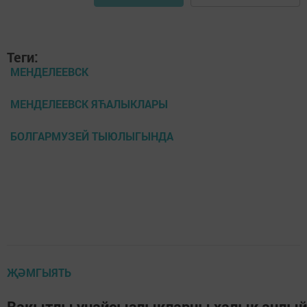
Теги:
МЕНДЕЛЕЕВСК
МЕНДЕЛЕЕВСК ЯЋАЛЫКЛАРЫ
БОЛГАРМУЗЕЙ ТЫЮЛЫГЫНДА
ҖӘМГЫЯТЬ
Вакытлы уңайсызлыкларны халык аңлый