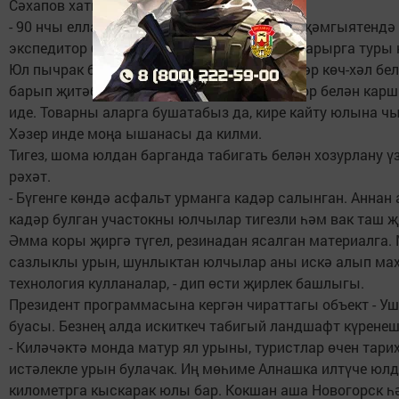
Сәхапов хатирәләрен искәртә:
- 90 нчы елларда мин район кулланучылар җәмгыятендә
экспедитор булып эшләдем, Кокшанга еш барырга туры 
Юл пычрак булганда урман почмагына кадәр көч-хәл бе
барып җитәбез, ә анда кокшанлылар трактор белән кар
иде. Товарны аларга бушатабыз да, кире кайту юлына ч
Хәзер инде моңа ышанасы да килми.
Тигез, шома юлдан барганда табигать белән хозурлану үз
рәхәт.
- Бүгенге көндә асфальт урманга кадәр салынган. Аннан
кадәр булган участокны юлчылар тигезли һәм вак таш җ
Әмма коры җиргә түгел, резинадан ясалган материалга.
сазлыклы урын, шунлыктан юлчылар аны искә алып ма
технология кулланалар, - дип өсти җирлек башлыгы.
Президент программасына кергән чираттагы объект - У
буасы. Безнең алда искиткеч табигый ландшафт күренеш
- Киләчәктә монда матур ял урыны, туристлар өчен тари
истәлекле урын булачак. Иң мөһиме Алнашка илтүче юлд
километрга кыскарак юлы бар. Кокшан аша Новогорск һ