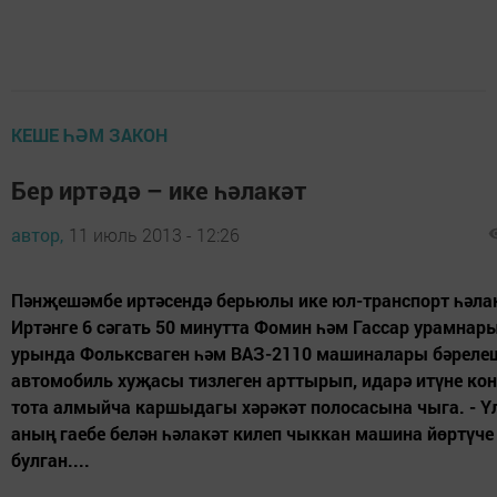
КЕШЕ ҺӘМ ЗАКОН
Бер иртәдә – ике һәлакәт
автор,
11 июль 2013 - 12:26
Пәнҗешәмбе иртәсендә берьюлы ике юл-транспорт һәла
Иртәнге 6 сәгать 50 минутта Фомин һәм Гассар урамнар
урында Фольксваген һәм ВАЗ-2110 машиналары бәрелеш
автомобиль хуҗасы тизлеген арттырып, идарә итүне ко
тота алмыйча каршыдагы хәрәкәт полосасына чыга. - Ү
аның гаебе белән һәлакәт килеп чыккан машина йөртүче
булган....