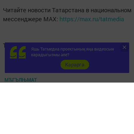
Читайте новости Татарстана в национальном
мессенджере MАХ:
https://max.ru/tatmedia
Теги:
Яшь Татмедиа проектының яңа видеосын
МЕНДЕЛЕЕВСК
карадыгызмы әле?
Карарга
МЕНДЕЛЕЕВСК ЯЋАЛЫКЛАРЫ
МЂГЪЛЊМАТ
Перейти на страницу новости