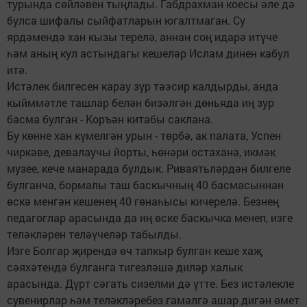
турында сөйләвен тыңлады. Габдрахман коесы әле дә
булса шифалы сыйфатларын югалтмаган. Су
ярдәмендә хан кызы терелә, аннан соң идарә итүче
һәм аның кул астындагы кешеләр Ислам динен кабул
итә.
Истәлек билгесен карау зур тәэсир калдырды, анда
кыйммәтле ташлар белән бизәлгән дөньяда иң зур
басма булган - Коръән китабы саклана.
Бу көнне хан күмелгән урын - төрбә, ак палата, Успен
чиркәве, девалаучы йорты, һөнәри остаханә, икмәк
музее, кече манарада булдык. Риваятьләрдән билгеле
булганча, бормалы таш баскычның 40 басмасыннан
өскә менгән кешенең 40 гөнаһысы кичерелә. Безнең
педагоглар арасында да иң өске баскычка менеп, изге
теләкләрен теләүчеләр табылды.
Изге Болгар җирендә өч тапкыр булган кеше хаҗ
сәяхәтендә булганга тигезләшә диләр халык
арасында. Дүрт сәгать сизелми дә үтте. Без истәлекле
сувенирлар һәм теләкләребез гамәлгә ашар дигән өмет