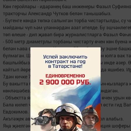
Көн геройлары - идарәнең баш инженеры Фазыл Суфиян
тракторчы Александр Чутков белән танышабыз.
- Бүгенге көндә төпкә салынган торба чистартылды, су 
мәйданы чүп һәм үләннәрдән азат ителде. Бу эшчәнлеге
төп өлеше - дип җавап бирә журналистларга Фазыл Фәһи
- 500 метр диаметрлы торбаны чистарту өчен көн буена 
белән һава суырттык. Күрәсең, 20 ел буена бу эшне баш
булмаган. Шушы көннәрдә буага килә торган юлга вак т
башлыйбыз. Юеш һәм коры - уңдагы ярлары инде әзер. 
кайтып йөреп вакыт әрәм итмәс өчен вагонда яшибез. И
7дән кичке 7 сәгатькә кадәр эшлибез.
Бу вакытта без салкын суда чумынучы хатын-кызларга 
көнләшәбез. Кызу кояш аларны су керергә өндәгән.
- Объектта янгын сүндерү машинасы төшәр өчен урын кө
Бәла килеп чыкканда, су янәшәдә генә, - дип өсти гид Ва
Евдокимов.
Акътәҗек авылыннан Кокшан поселогына юл алабыз.
Яңа җәелгән асфальт юлдан барганда редакция шоферы