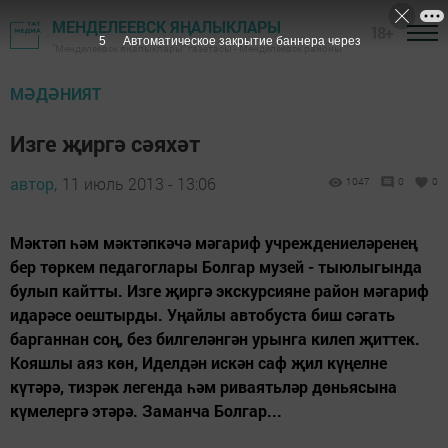
МЕНДЕЛЕЕВСК ЯҢАЛЫКЛАРЫ
18+
4
Автоматическое закрытие баннера через
"Менделеевск яңалыклары" газетасы - Менделеевск районы
МӘДӘНИЯТ
Изге җиргә сәяхәт
автор,
11 июль 2013 - 13:06
1047
0
0
Мәктәп һәм мәктәпкәчә мәгариф учреждениеләренең
бер төркем педагоглары Болгар музей - тыюлыгында
булып кайтты. Изге җиргә экскурсияне район мәгариф
идарәсе оештырды. Уңайлы автобуста биш сәгать
барганнан соң, без билгеләнгән урынга килеп җиттек.
Кояшлы аяз көн, Иделдән искән саф җил күңелне
күтәрә, тизрәк легенда һәм риваятьләр дөньясына
күмелергә этәрә. Заманча Болгар...