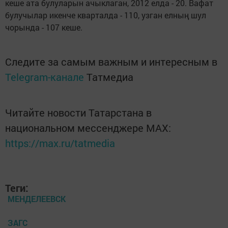
кеше ата булуларын ачыклаган, 2012 елда - 20. Вафат
булучылар икенче кварталда - 110, узган елның шул
чорында - 107 кеше.
Следите за самым важным и интересным в
Telegram-канале
Татмедиа
Читайте новости Татарстана в
национальном мессенджере MАХ:
https://max.ru/tatmedia
Теги:
МЕНДЕЛЕЕВСК
ЗАГС