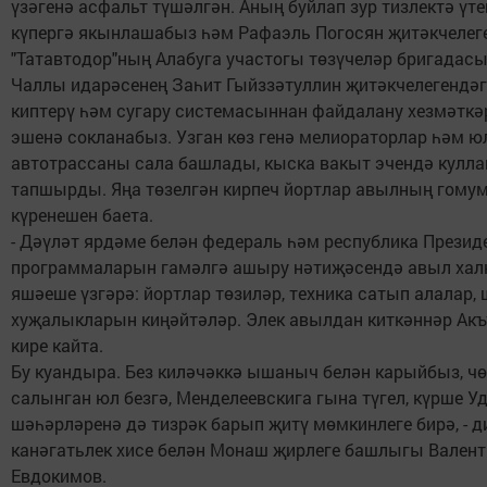
үзәгенә асфальт түшәлгән. Аның буйлап зур тизлектә үте
күпергә якынлашабыз һәм Рафаэль Погосян җитәкчелег
"Татавтодор"ның Алабуга участогы төзүчеләр бригадас
Чаллы идарәсенең Заһит Гыйззәтуллин җитәкчелегендәг
киптерү һәм сугару системасыннан файдалану хезмәткә
эшенә сокланабыз. Узган көз генә мелиораторлар һәм 
автотрассаны сала башлады, кыска вакыт эчендә кулла
тапшырды. Яңа төзелгән кирпеч йортлар авылның гому
күренешен баета.
- Дәүләт ярдәме белән федераль һәм республика Прези
программаларын гамәлгә ашыру нәтиҗәсендә авыл ха
яшәеше үзгәрә: йортлар төзиләр, техника сатып алалар,
хуҗалыкларын киңәйтәләр. Элек авылдан киткәннәр Ак
кире кайта.
Бу куандыра. Без киләчәккә ышаныч белән карыйбыз, чө
салынган юл безгә, Менделеевскига гына түгел, күрше У
шәһәрләренә дә тизрәк барып җитү мөмкинлеге бирә, - д
канәгатьлек хисе белән Монаш җирлеге башлыгы Валент
Евдокимов.