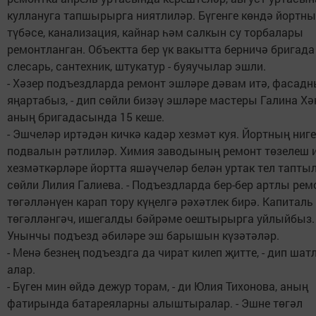
куллануга тапшырырга ниятлиләр. Бүгенге көндә йортн
түбәсе, канализация, кайнар һәм салкын су торбалары
ремонтланган. Объектта бер үк вакытта берничә бригада 
слесарь, сантехник, штукатур - буяучылар эшли.
- Хәзер подъездларда ремонт эшләре дәвам итә, фасад
яңартабыз, - дип сөйли бизәү эшләре мастеры Галина Хә
аның бригадасында 15 кеше.
- Эшчеләр иртәдән кичкә кадәр хезмәт куя. Йортның ниге
подвалын рәтлиләр. Химия заводының ремонт төзелеш 
хезмәткәрләре йортта яшәүчеләр белән уртак тел таптыла
сөйли Лилия Галиева. - Подъездларда бер-бер артлы рем
төгәлләнүен карап тору күңелгә рәхәтлек бирә. Капиталь
төгәлләнгәч, ишегалды бәйрәме оештырырга уйлыйбыз.
Унынчы подъезд әбиләре эш барышын күзәтәләр.
- Менә безнең подъездга да чират килеп җитте, - дип ша
алар.
- Бүген мин өйдә дежур торам, - ди Юлия Тихонова, аның
фатирында батареяларны алыштыралар. - Эшне төгәл