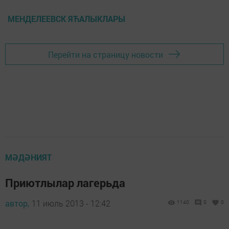
МЕНДЕЛЕЕВСК ЯЋАЛЫКЛАРЫ
Перейти на страницу новости
МӘДӘНИЯТ
Приютлылар лагерьда
автор,
11 июль 2013 - 12:42
1140
0
0