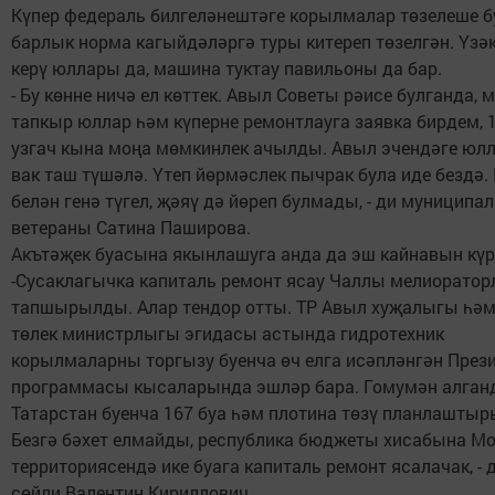
Күпер федераль билгеләнештәге корылмалар төзелеше б
барлык норма кагыйдәләргә туры китереп төзелгән. Үзә
керү юллары да, машина туктау павильоны да бар.
- Бу көнне ничә ел көттек. Авыл Советы рәисе булганда, 
тапкыр юллар һәм күперне ремонтлауга заявка бирдем, 1
узгач кына моңа мөмкинлек ачылды. Авыл эчендәге юлл
вак таш түшәлә. Үтеп йөрмәслек пычрак була иде бездә
белән генә түгел, җәяү дә йөреп булмады, - ди муниципа
ветераны Сатина Паширова.
Акътәҗек буасына якынлашуга анда да эш кайнавын күр
-Сусаклагычка капиталь ремонт ясау Чаллы мелиорато
тапшырылды. Алар тендор отты. ТР Авыл хуҗалыгы һәм
төлек министрлыгы эгидасы астында гидротехник
корылмаларны торгызу буенча өч елга исәпләнгән През
программасы кысаларында эшләр бара. Гомумән алганд
Татарстан буенча 167 буа һәм плотина төзү планлаштыр
Безгә бәхет елмайды, республика бюджеты хисабына М
территориясендә ике буага капиталь ремонт ясалачак, - 
сөйли Валентин Кириллович.