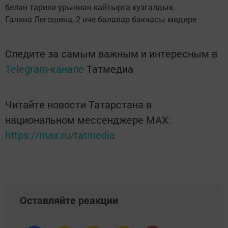
белән тарихи урыннан кайтырга кузгалдык.
Галина Легошина, 2 нче балалар бакчасы мөдире
Следите за самым важным и интересным в
Telegram-канале
Татмедиа
Читайте новости Татарстана в
национальном мессенджере MАХ:
https://max.ru/tatmedia
Оставляйте реакции