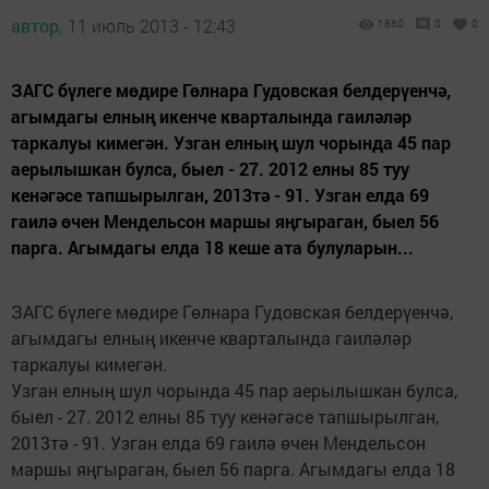
автор,
11 июль 2013 - 12:43
1860
0
0
ЗАГС бүлеге мөдире Гөлнара Гудовская белдерүенчә,
агымдагы елның икенче кварталында гаиләләр
таркалуы кимегән. Узган елның шул чорында 45 пар
аерылышкан булса, быел - 27. 2012 елны 85 туу
кенәгәсе тапшырылган, 2013тә - 91. Узган елда 69
гаилә өчен Мендельсон маршы яңгыраган, быел 56
парга. Агымдагы елда 18 кеше ата булуларын...
ЗАГС бүлеге мөдире Гөлнара Гудовская белдерүенчә,
агымдагы елның икенче кварталында гаиләләр
таркалуы кимегән.
Узган елның шул чорында 45 пар аерылышкан булса,
быел - 27. 2012 елны 85 туу кенәгәсе тапшырылган,
2013тә - 91. Узган елда 69 гаилә өчен Мендельсон
маршы яңгыраган, быел 56 парга. Агымдагы елда 18