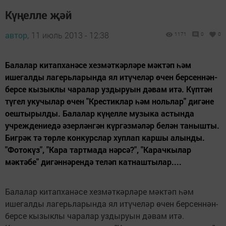
Күңелле җәй
автор,
11 июль 2013 - 12:38
1171
0
0
Балалар китапханәсе хезмәткәрләре мәктәп һәм
ишегалды лагерьларында ял итүчеләр өчен берсеннән-
берсе кызыклы чаралар уздыруын дәвам итә. Күптән
түгел укучылар өчен "Крестиклар һәм нольлар" дигәне
оештырылды. Балалар күңелле музыка астында
учреждениедә әзерләнгән күргәзмәләр белән танышты.
Бигрәк тә төрле конкурслар хуплап каршы алынды.
"Фотокүз", "Кара тартмада нәрсә?", "Карачкылар
мәктәбе" дигәннәрендә теләп катнаштылар....
Балалар китапханәсе хезмәткәрләре мәктәп һәм
ишегалды лагерьларында ял итүчеләр өчен берсеннән-
берсе кызыклы чаралар уздыруын дәвам итә.