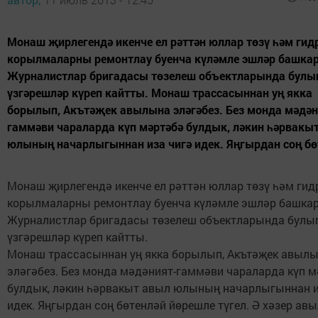
Монаш җирлегендә икенче ел рәттән юллар төзү һәм гид
корылмаларны ремонтлау буенча күләмле эшләр башка
Журналистлар бригадасы төзелеш объектларында булып
үзгәрешләр күреп кайтты. Монаш трассасыннан уң якка
борылып, Акътәҗек авылына эләгәбез. Без монда мәдән
гаммәви чараларда күп мәртәбә булдык, ләкин һәрвакы
юлының начарлыгыннан иза чигә идек. Яңгырдан соң бөт
Монаш җирлегендә икенче ел рәттән юллар төзү һәм гид
корылмаларны ремонтлау буенча күләмле эшләр башка
Журналистлар бригадасы төзелеш объектларында булып
үзгәрешләр күреп кайтты.
Монаш трассасыннан уң якка борылып, Акътәҗек авыл
эләгәбез. Без монда мәдәният-гаммәви чараларда күп 
булдык, ләкин һәрвакыт авыл юлының начарлыгыннан и
идек. Яңгырдан соң бөтенләй йөрешле түгел. Ә хәзер авы