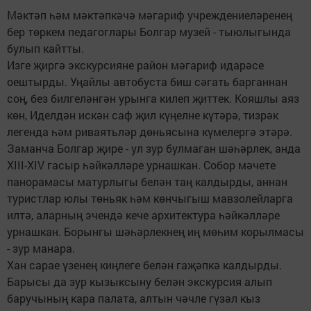
Мәктәп һәм мәктәпкәчә мәгариф учреждениеләренең
бер төркем педагоглары Болгар музей - тыюлыгында
булып кайтты.
Изге җиргә экскурсияне район мәгариф идарәсе
оештырды. Уңайлы автобуста биш сәгать барганнан
соң, без билгеләнгән урынга килеп җиттек. Кояшлы аяз
көн, Иделдән искән саф җил күңелне күтәрә, тизрәк
легенда һәм риваятьләр дөньясына күмелергә этәрә.
Заманча Болгар җире - ул зур булмаган шәһәрлек, анда
XIII-XIV гасыр һәйкәлләре урнашкан. Собор мәчете
панорамасы матурлыгы белән таң калдырды, аннан
туристлар юлы төньяк һәм көнчыгыш мавзолейларга
илтә, аларның эчендә кече архитектура һәйкәлләре
урнашкан. Борынгы шәһәрлекнең иң мөһим корылмасы
- зур манара.
Хан сарае үзенең киңлеге белән гаҗәпкә калдырды.
Барысы да зур кызыксыну белән экскурсия алып
баручының кара палата, алтын чәчле гүзәл кыз