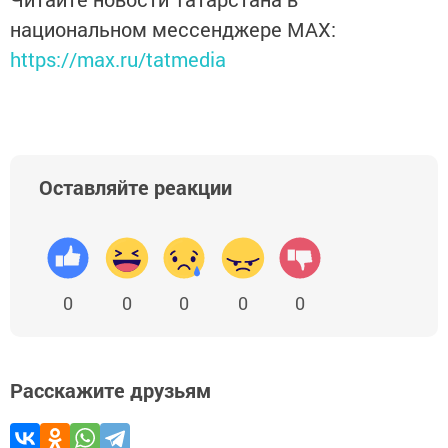
национальном мессенджере MАХ:
https://max.ru/tatmedia
Оставляйте реакции
0
0
0
0
0
Расскажите друзьям