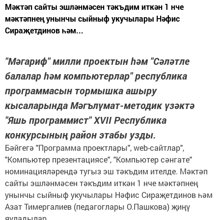
Мәктәп сайты эшләнмәсен тәкъдим иткән 1 нче
мәктәпнең унынчы сыйныф укучылары Нәфис
Сираҗетдинов һәм...
"Мәгариф" милли проектын һәм "Сәләтле
балалар һәм компьютерлар" республика
программасын тормышка ашыру
кысаларында Мәгълүмат-методик үзәктә
"Яшь программист" XVII Республика
конкурсының район этабы узды.
Бәйгегә "Программа проектлары", web-сaйтлар",
"Компьютер презентациясе", "Компьютер сәнгате"
номинацияләрендә тугыз эш тәкъдим ителде. Мәктәп
сайты эшләнмәсен тәкъдим иткән 1 нче мәктәпнең
унынчы сыйныф укучылары Нәфис Сираҗетдинов һәм
Азат Тимергалиев (педагоглары О.Пашкова) җиңү
яуладылар.