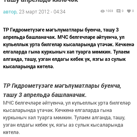
автор,
23 март 2012 - 04:34
1003
0
0
ТР Гидрометүзәге мәгълүматлары буенча, ташу 3
апрельдә башланачак. МЧС белгечләре әйтүенчә, ул
күпьеллык урта билгеләр кысаларында үтәчәк. Кечкенә
елгаларда гына куркыныч хәл туарга мөмкин. Тулаем
алганда, ташу, узган елдагы кебек үк, язгы аз сулык
кысаларында көтелә.
ТР Гидрометүзәге мәгълүматлары буенча,
ташу 3 апрельдә башланачак.
МЧС белгечләре әйтүенчә, ул күпьеллык урта билгеләр
кысаларында үтәчәк. Кечкенә елгаларда гына
куркыныч хәл туарга мөмкин. Тулаем алганда, ташу,
узган елдагы кебек үк, язгы аз сулык кысаларында
көтелә.