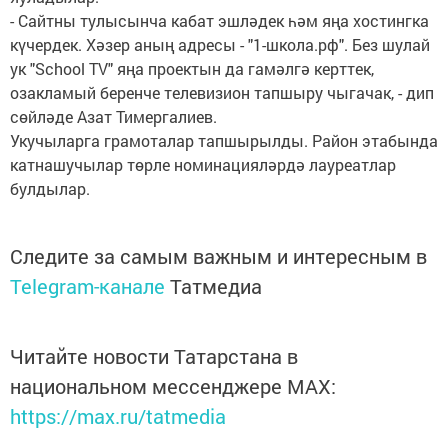
- Сайтны тулысынча кабат эшләдек һәм яңа хостингка
күчердек. Хәзер аның адресы - "1-школа.рф". Без шулай
ук "School TV" яңа проектын да гамәлгә керттек,
озакламый беренче телевизион тапшыру чыгачак, - дип
сөйләде Азат Тимергалиев.
Укучыларга грамоталар тапшырылды. Район этабында
катнашучылар төрле номинацияләрдә лауреатлар
булдылар.
Следите за самым важным и интересным в
Telegram-канале
Татмедиа
Читайте новости Татарстана в
национальном мессенджере MАХ:
https://max.ru/tatmedia