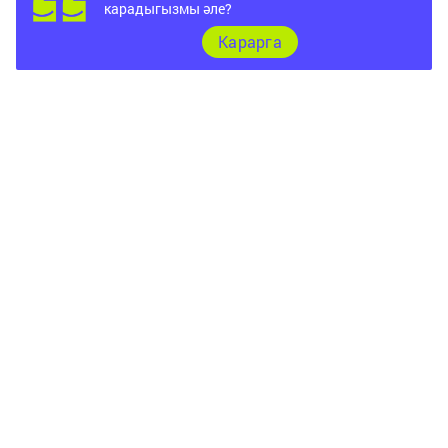
карадыгызмы әле?
Карарга
Топ бит
Документлар
Төрле темалар