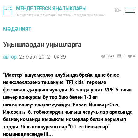
МЕНДЕЛЕЕВСК ЯҢАЛЫКЛАРЫ
18+
"Менделеевск яңалыклары" газетасы - Менделеевск районы
МӘДӘНИЯТ
Уңышлардан уңышларга
автор,
23 март 2012 - 04:39
3849
0
0
"Мастер" яшүсмерләр клубында брейк-данс биюе
нечкәлекләренә төшенүче "TFI kids" төркеме
фестивальдә уңыш яулады. Казанда узган VPF-6 ачык
шәһәр конкурсы бу төр бию белән 1-3 ел
шөгыльләнүчеләрне җыйды. Казан, Йошкар-Ола,
Ижевск һ. б. төбәкләрдән чыгыш ясаучылар арасында
безнең команда кызыклы номерлар белән аерылып
торды. Яшь конкурсантлар "0-1 ел биючеләр"
номинациясендә III...