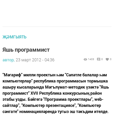
ҖӘМГЫЯТЬ
Яшь программист
автор,
23 март 2012 - 04:36
1403
0
0
"Мәгариф" милли проектын һәм "Сәләтле балалар һәм
компьютерлар" республика программасын тормышка
ашыру кысаларында Мәгълүмат-методик үзәктә "Яшь
программист" XVII Республика конкурсының район
этабы узды. Бәйгегә "Программа проектлары", web-
сaйтлар", "Компьютер презентациясе", "Компьютер
сәнгате" номинацияләрендә тугыз эш тәкъдим ителде.