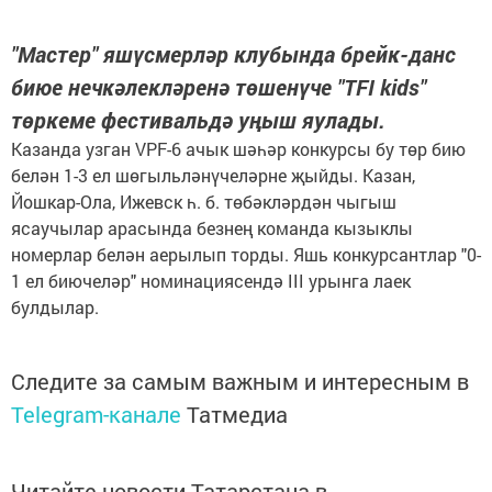
"Мастер" яшүсмерләр клубында брейк-данс
биюе нечкәлекләренә төшенүче "TFI kids"
төркеме фестивальдә уңыш яулады.
Казанда узган VPF-6 ачык шәһәр конкурсы бу төр бию
белән 1-3 ел шөгыльләнүчеләрне җыйды. Казан,
Йошкар-Ола, Ижевск һ. б. төбәкләрдән чыгыш
ясаучылар арасында безнең команда кызыклы
номерлар белән аерылып торды. Яшь конкурсантлар "0-
1 ел биючеләр" номинациясендә III урынга лаек
булдылар.
Следите за самым важным и интересным в
Telegram-канале
Татмедиа
Читайте новости Татарстана в