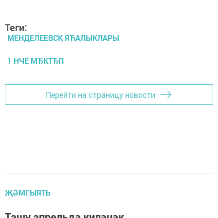
Теги:
МЕНДЕЛЕЕВСК ЯЋАЛЫКЛАРЫ
1 НЧЕ МЂКТЂП
Перейти на страницу новости
ҖӘМГЫЯТЬ
Ташу апрельдә киләчәк