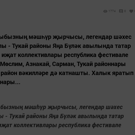
1774
0
кыбызның мәшһүр җырчысы, легендар шәхес
ы - Тукай районы Яңа Бүләк авылында татар
иҗат коллективлары республика фестивале
Мөслим, Азнакай, Сарман, Тукай районнары
район вәкилләре дә катнашты. Халык яратып
нары...
ыбызның мәшһүр җырчысы, легендар шәхес
 - Тукай районы Яңа Бүләк авылында татар
җат коллективлары республика фестивале