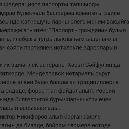
ия Федерациясе паспорты тапшырды.
 җирле бүлекчәсе башкарма комитеты рәисе
асында катнашучыларны әлеге мөһим вакыйг
мөрәҗәгать итеп: "Паспорт - гражданин булып
танга, илебезгә тугрылыклы һәм ышанычлы
нан сәяси партиянең истәлекле адресларын
огик эшчәнлек ветераны Хәсән Сәйфулин да
җиткерде. Менделеевск нотариаль округ
ләрне өлкән буын башлаган традицияләрне
а өндәде, форсаттан файдаланып, Россия
ында билгеләнгән бурычларны үтәү өчен
уларын ассызыклады.
иктор Никифоров алып барган җирле
агын да бизәде, бәйрәм төсмере өстәде.