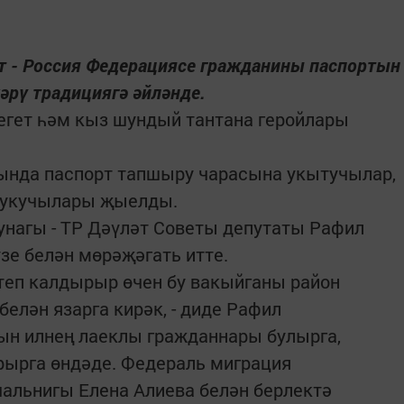
т - Россия Федерациясе гражданины паспортын
кәрү традициягә әйләнде.
 егет һәм кыз шундый тантана геройлары
тында паспорт тапшыру чарасына укытучылар,
е укучылары җыелды.
унагы - ТР Дәүләт Советы депутаты Рафил
зе белән мөрәҗәгать итте.
итеп калдырыр өчен бу вакыйганы район
елән язарга кирәк, - диде Рафил
ын илнең лаеклы гражданнары булырга,
рырга өндәде. Федераль миграция
альнигы Елена Алиева белән берлектә