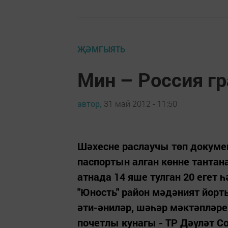
ҖӘМГЫЯТЬ
Мин – Россия г
автор,
31 май 2012 - 11:50
Шәхесне раслаучы төп докуме
паспортын алган көнне тантан
атнада 14 яше тулган 20 егет
"Юность" район мәдәният йор
әти-әниләр, шәһәр мәктәплә
почетлы кунагы - ТР Дәүләт Со