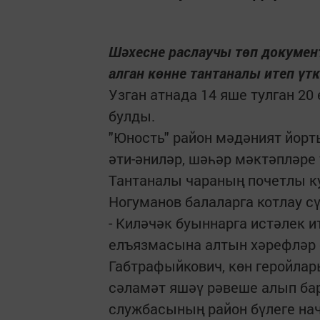
Шәхесне раслаучы төп докумен
алган көнне тантаналы итеп үт
Узган атнада 14 яше тулган 20
булды.
"Юность" район мәдәният йор
әти-әниләр, шәһәр мәктәпләр
Тантаналы чараның почетлы к
Ногуманов балаларга котлау сү
- Киләчәк буыннарга истәлек 
елъязмасына алтын хәрефләр б
Габтрафыйкович, көн геройлар
сәламәт яшәү рәвеше алып ба
службасының район бүлеге нач