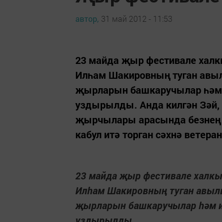
автор,
31 май 2012 - 11:53
23 майда җыр фестивале хал
Илһам Шакировның туган авыл
җырларын башкаручылар һәм 
уздырылды. Анда килгән Зәй, 
җырчылары арасында безнең 
кабул итә торган сәхнә ветеран
23 майда җыр фестивале халк
Илһам Шакировның туган авылы
җырларын башкаручылар һәм и
уздырылды.