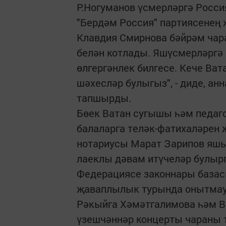
Р.Ногуманов үсмерләргә Росс
"Бердәм Россия" партиясенең
Клавдия Смирнова бәйрәм чар
белән котлады. Яшүсмерләргә 
өлгергәнлек билгесе. Кече Ва
шәхесләр булыгыз", - диде, ан
тапшырды.
Бөек Ватан сугышы һәм педаг
балаларга теләк-фатихаләрен 
нотариусы Марат Зарипов яшь
лаеклы дәвам итүчеләр булырг
Федерациясе законнары базас
җаваплылык турында онытма
Рәкыйга Хәмәтгалимова һәм В
үзешчәннәр концерты чараны т