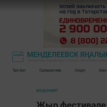
МЕНДЕЛЕЕВСК ЯҢАЛЫ
"Менделеевск яңалыклары" газетасы - Менделеевск райо
Төп бит
Сәламәтлек
Спорт
Мәг
МӘДӘНИЯТ
Җыр фестивале