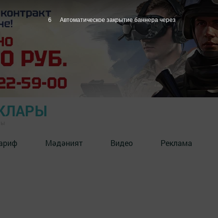
5
Автоматическое закрытие баннера через
КЛАРЫ
ны
ариф
Мәдәният
Видео
Реклама