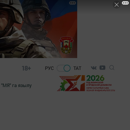
18+
РУС
ТАТ
"МЯ" га язылу