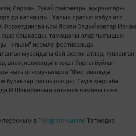
акай, Сарман, Тукай районнары җырчылары
әре дә катнашты. Халык яратып кабул итә
на Фәрхетдинова һәм Ясәви Садыйковлар Илһа
р җыр башкарды, тамашачы алар чыгышын
ңы - илһам" исемле фестивальдә
анган музейдагы бай экспонатлар, тупланган
р, аның исемендәге иҗат йорты буйлап
әдә чыгыш ясаучыларга "Фестивальдә
ле бүләкләр тапшырылды. Тәүге мәртәбә
дә И.Шакировның катнаша алмавы гына
интересным в
Telegram-канале
Татмедиа