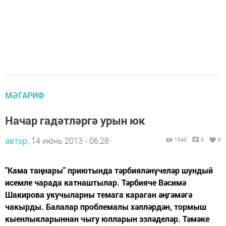
МӘГАРИФ
Начар гадәтләргә урын юк
автор,
14 июнь 2013 - 06:28
1040
0
0
"Кама таңнары" приютында тәрбияләнүчеләр шундый
исемле чарада катнаштылар. Тәрбияче Вәсимә
Шакирова укучыларны темага караган әңгәмәгә
чакырды. Балалар проблемалы хәлләрдән, тормыш
кыенлыкларыннан чыгу юлларын эзләделәр. Тәмәке