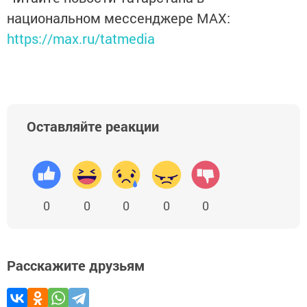
национальном мессенджере MАХ:
https://max.ru/tatmedia
Оставляйте реакции
0
0
0
0
0
Расскажите друзьям