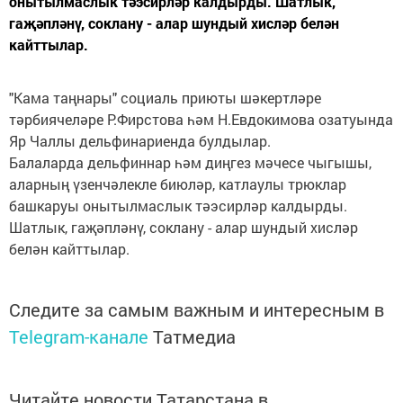
онытылмаслык тәэсирләр калдырды. Шатлык,
гаҗәпләнү, соклану - алар шундый хисләр белән
кайттылар.
"Кама таңнары" социаль приюты шәкертләре
тәрбиячеләре Р.Фирстова һәм Н.Евдокимова озатуында
Яр Чаллы дельфинариенда булдылар.
Балаларда дельфиннар һәм диңгез мәчесе чыгышы,
аларның үзенчәлекле биюләр, катлаулы трюклар
башкаруы онытылмаслык тәэсирләр калдырды.
Шатлык, гаҗәпләнү, соклану - алар шундый хисләр
белән кайттылар.
Следите за самым важным и интересным в
Telegram-канале
Татмедиа
Читайте новости Татарстана в