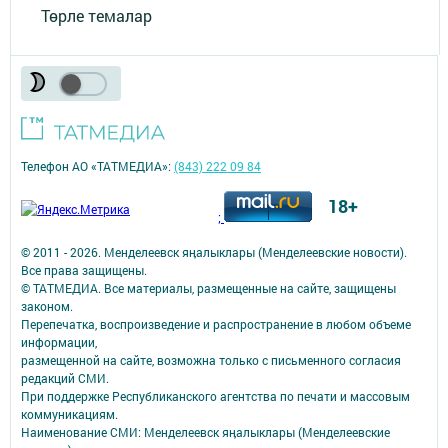
Төрле темалар
Телефон АО «ТАТМЕДИА»:
(843) 222 09 84
18+
;
© 2011 - 2026. Менделеевск яӊалыклары (Менделеевские новости).
Все права защищены.
© ТАТМЕДИА. Все материалы, размещенные на сайте, защищены
законом.
Перепечатка, воспроизведение и распространение в любом объеме
информации,
размещенной на сайте, возможна только с письменного согласия
редакций СМИ.
При поддержке Республиканского агентства по печати и массовым
коммуникациям.
Наименование СМИ: Менделеевск яӊалыклары (Менделеевские