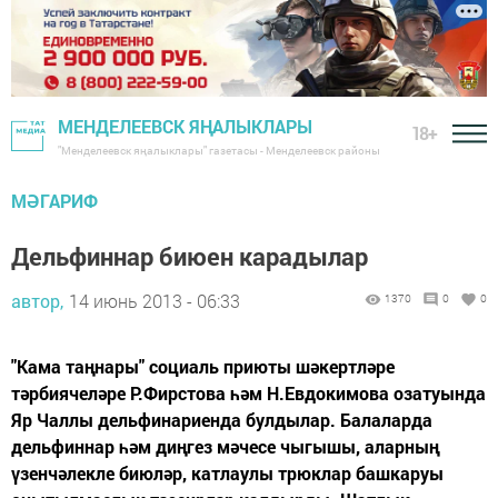
МЕНДЕЛЕЕВСК ЯҢАЛЫКЛАРЫ
18+
"Менделеевск яңалыклары" газетасы - Менделеевск районы
МӘГАРИФ
Дельфиннар биюен карадылар
автор,
14 июнь 2013 - 06:33
1370
0
0
"Кама таңнары" социаль приюты шәкертләре
тәрбиячеләре Р.Фирстова һәм Н.Евдокимова озатуында
Яр Чаллы дельфинариенда булдылар. Балаларда
дельфиннар һәм диңгез мәчесе чыгышы, аларның
үзенчәлекле биюләр, катлаулы трюклар башкаруы