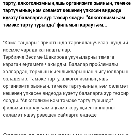
тарту, алкоголизмның яшь организмга зыянын, тәмәке
тартучының һәм сәламәт кешенең үпкәсен видеода
күзәтү балаларга зур тәэсир ясады. "Алкоголизм һәм
тәмәке тарту турында" фильмын карау һәм...
"Кама таңнары" приютында тәрбияләнүчеләр шундый
исемле чарада катнаштылар.
Тәрбияче Вәсимә Шакирова укучыларны темага
караган әңгәмәгә чакырды. Балалар проблемалы
хәлләрдән, тормыш кыенлыкларыннан чыгу юлларын
эзләделәр. Тәмәке тарту, алкоголизмның яшь
организмга зыянын, тәмәке тартучының һәм сәламәт
кешенең үпкәсен видеода күзәтү балаларга зур тәэсир
ясады. "Алкоголизм һәм тәмәке тарту турында"
фильмын карау һәм әңгәмә кору җыелганнарны
сәламәт яшәү рәвешен сайларга өндәде.