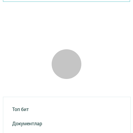
Топ бит
Документлар