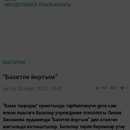
МЕНДЕЛЕЕВСК ЯЋАЛЫКЛАРЫ
МӘГАРИФ
“Бәхетле йортым”
автор,
23 март 2012 - 04:42
1398
0
0
"Кама таңнары" приютында тәрбияләнүче урта һәм
өлкән яшьтәге балалар учреждение психологы Лилия
Хисамова ярдәмендә "Бәхетле йортым" дип аталган
шөгыльдә катнаштылар. Балалар төрле биремнәр үтәү