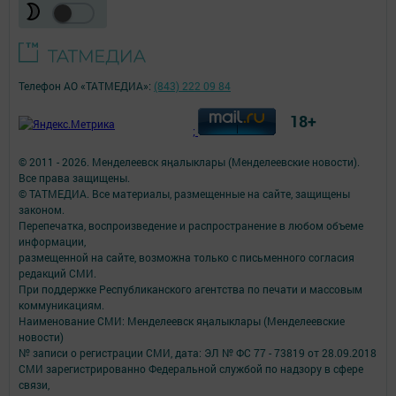
Телефон АО «ТАТМЕДИА»:
(843) 222 09 84
18+
;
© 2011 - 2026. Менделеевск яӊалыклары (Менделеевские новости).
Все права защищены.
© ТАТМЕДИА. Все материалы, размещенные на сайте, защищены
законом.
Перепечатка, воспроизведение и распространение в любом объеме
информации,
размещенной на сайте, возможна только с письменного согласия
редакций СМИ.
При поддержке Республиканского агентства по печати и массовым
коммуникациям.
Наименование СМИ: Менделеевск яӊалыклары (Менделеевские
новости)
№ записи о регистрации СМИ, дата: ЭЛ № ФС 77 - 73819 от 28.09.2018
СМИ зарегистрированно Федеральной службой по надзору в сфере
связи,