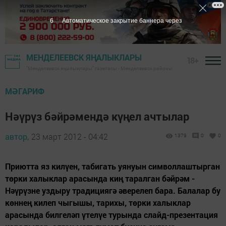
6
Автоматическое закрытие баннера через
МЕНДЕЛЕЕВСК ЯҢАЛЫКЛАРЫ
18+
"Менделеевск яңалыклары" газетасы - Менделеевск районы
МӘГАРИФ
Нәүрүз бәйрәмендә күңел ачтылар
автор,
23 март 2012 - 04:42
1379
0
0
Приютта яз килүен, табигать уянуын символлаштырган
төрки халыклар арасында киң таралган бәйрәм -
Нәүрүзне уздыру традициягә әверелеп бара. Балалар бу
көннең килеп чыгышы, тарихы, төрки халыклар
арасында билгеләп үтелүе турында слайд-презентация