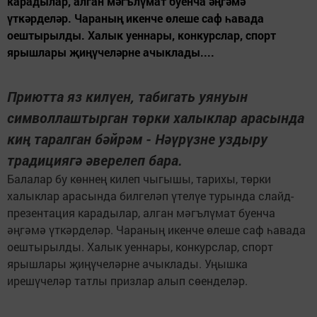
карадылар, алган мәгълүмат буенча әңгәмә
үткәрделәр. Чараның икенче өлеше саф һавада
оештырылды. Халык уеннары, конкурслар, спорт
ярышлары җиңүчеләрне ачыклады....
Приютта яз килүен, табигать уянуын
символлаштырган төрки халыклар арасында
киң таралган бәйрәм - Нәүрүзне уздыру
традициягә әверелеп бара.
Балалар бу көннең килеп чыгышы, тарихы, төрки
халыклар арасында билгеләп үтелүе турында слайд-
презентация карадылар, алган мәгълүмат буенча
әңгәмә үткәрделәр. Чараның икенче өлеше саф һавада
оештырылды. Халык уеннары, конкурслар, спорт
ярышлары җиңүчеләрне ачыклады. Уңышка
ирешүчеләр татлы призлар алып сөенделәр.