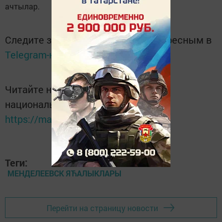
ачтылар.
Следите за самым важным и интересным в
Telegram-канале
Татмедиа
Читайте новости Татарстана в
национальном мессенджере MАХ:
https://max.ru/tatmedia
Теги:
МЕНДЕЛЕЕВСК ЯЋАЛЫКЛАРЫ
Перейти на страницу новости