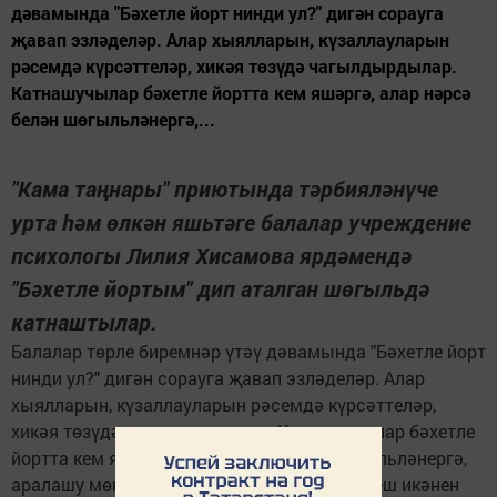
дәвамында "Бәхетле йорт нинди ул?" дигән сорауга
җавап эзләделәр. Алар хыялларын, күзаллауларын
рәсемдә күрсәттеләр, хикәя төзүдә чагылдырдылар.
Катнашучылар бәхетле йортта кем яшәргә, алар нәрсә
белән шөгыльләнергә,...
"Кама таңнары" приютында тәрбияләнүче
урта һәм өлкән яшьтәге балалар учреждение
психологы Лилия Хисамова ярдәмендә
"Бәхетле йортым" дип аталган шөгыльдә
катнаштылар.
Балалар төрле биремнәр үтәү дәвамында "Бәхетле йорт
нинди ул?" дигән сорауга җавап эзләделәр. Алар
хыялларын, күзаллауларын рәсемдә күрсәттеләр,
хикәя төзүдә чагылдырдылар. Катнашучылар бәхетле
йортта кем яшәргә, алар нәрсә белән шөгыльләнергә,
аралашу мөнәсәбәтләре нинди булырга тиеш икәнен