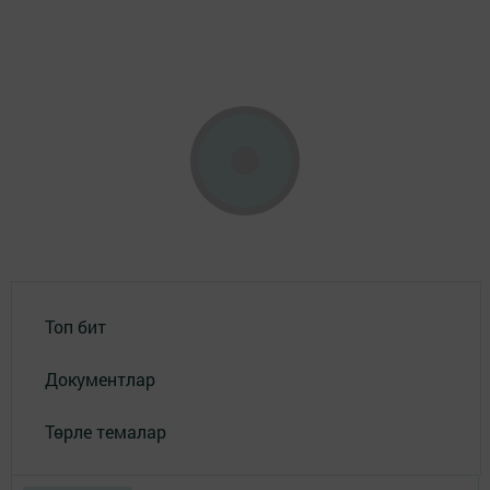
Топ бит
Документлар
Төрле темалар