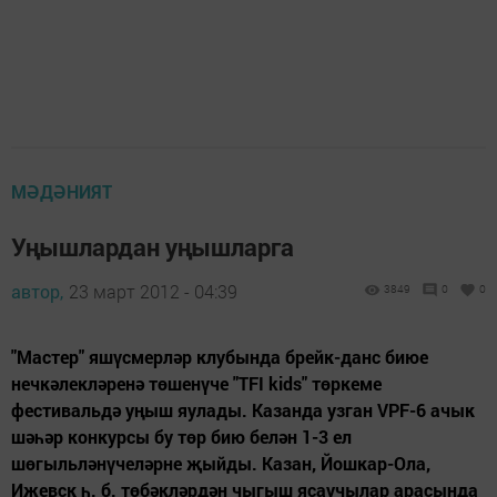
МӘДӘНИЯТ
Уңышлардан уңышларга
автор,
23 март 2012 - 04:39
3849
0
0
"Мастер" яшүсмерләр клубында брейк-данс биюе
нечкәлекләренә төшенүче "TFI kids" төркеме
фестивальдә уңыш яулады. Казанда узган VPF-6 ачык
шәһәр конкурсы бу төр бию белән 1-3 ел
шөгыльләнүчеләрне җыйды. Казан, Йошкар-Ола,
Ижевск һ. б. төбәкләрдән чыгыш ясаучылар арасында