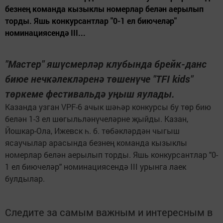
безнең команда кызыклы номерлар белән аерылып
торды. Яшь конкурсантлар "0-1 ел биючеләр"
номинациясендә III...
"Мастер" яшүсмерләр клубында брейк-данс
биюе нечкәлекләренә төшенүче "TFI kids"
төркеме фестивальдә уңыш яулады.
Казанда узган VPF-6 ачык шәһәр конкурсы бу төр бию
белән 1-3 ел шөгыльләнүчеләрне җыйды. Казан,
Йошкар-Ола, Ижевск һ. б. төбәкләрдән чыгыш
ясаучылар арасында безнең команда кызыклы
номерлар белән аерылып торды. Яшь конкурсантлар "0-
1 ел биючеләр" номинациясендә III урынга лаек
булдылар.
Следите за самым важным и интересным в