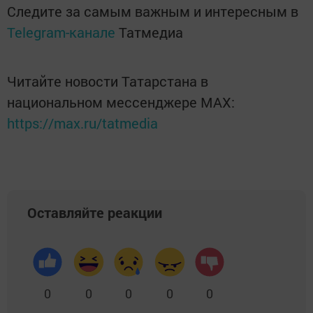
Следите за самым важным и интересным в
Telegram-канале
Татмедиа
Читайте новости Татарстана в
национальном мессенджере MАХ:
https://max.ru/tatmedia
Оставляйте реакции
0
0
0
0
0