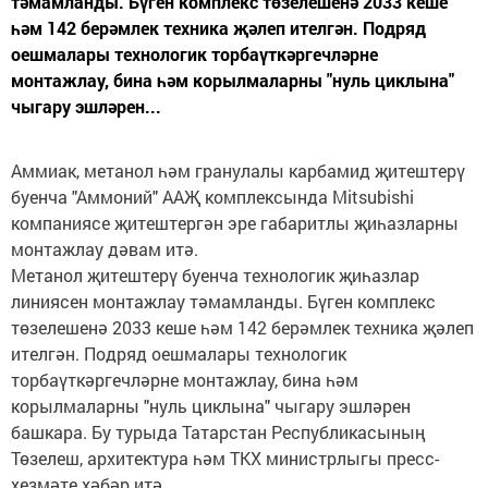
тәмамланды. Бүген комплекс төзелешенә 2033 кеше
һәм 142 берәмлек техника җәлеп ителгән. Подряд
оешмалары технологик торбаүткәргечләрне
монтажлау, бина һәм корылмаларны "нуль циклына"
чыгару эшләрен...
Аммиак, метанол һәм гранулалы карбамид җитештерү
буенча "Аммоний" ААҖ комплексында Mitsubishi
компаниясе җитештергән эре габаритлы җиһазларны
монтажлау дәвам итә.
Метанол җитештерү буенча технологик җиһазлар
линиясен монтажлау тәмамланды. Бүген комплекс
төзелешенә 2033 кеше һәм 142 берәмлек техника җәлеп
ителгән. Подряд оешмалары технологик
торбаүткәргечләрне монтажлау, бина һәм
корылмаларны "нуль циклына" чыгару эшләрен
башкара. Бу турыда Татарстан Республикасының
Төзелеш, архитектура һәм ТКХ министрлыгы пресс-
хезмәте хәбәр итә.