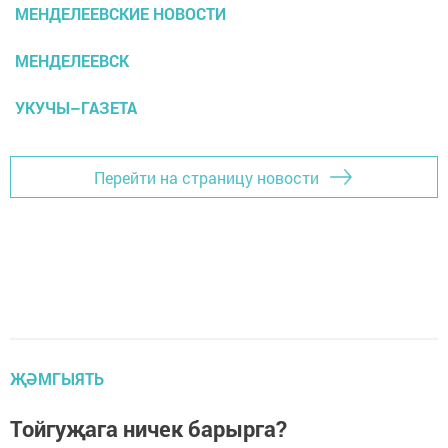
МЕНДЕЛЕЕВСКИЕ НОВОСТИ
МЕНДЕЛЕЕВСК
УКУЧЫ–ГАЗЕТА
Перейти на страницу новости
ҖӘМГЫЯТЬ
Тойгуҗага ничек барырга?