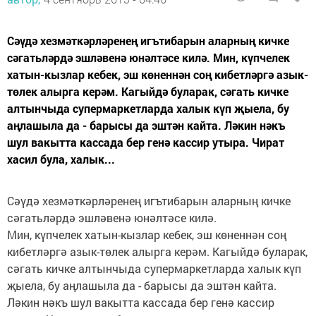
Сәүдә хезмәткәрләренең игътибарын аларның кичке
сәгатьләрдә эшләвенә юнәлтәсе килә. Мин, күпчелек
хатын-кызлар кебек, эш көненнән соң кибетләргә азык-
төлек алырга керәм. Кагыйдә буларак, сәгать кичке
алтынчыда супермаркетларда халык күп җыела, бу
аңлашыла да - барысы да эштән кайта. Ләкин нәкъ
шул вакытта кассада бер генә кассир утыра. Чират
хасил була, халык...
Сәүдә хезмәткәрләренең игътибарын аларның кичке
сәгатьләрдә эшләвенә юнәлтәсе килә.
Мин, күпчелек хатын-кызлар кебек, эш көненнән соң
кибетләргә азык-төлек алырга керәм. Кагыйдә буларак,
сәгать кичке алтынчыда супермаркетларда халык күп
җыела, бу аңлашыла да - барысы да эштән кайта.
Ләкин нәкъ шул вакытта кассада бер генә кассир