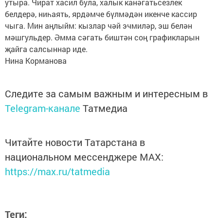
утыра. Чират хасил була, халык канәгатьсезлек
белдерә, ниһаять, ярдәмче бүлмәдән икенче кассир
чыга. Мин аңлыйм: кызлар чәй эчмиләр, эш белән
мәшгульдер. Әмма сәгать биштән соң графикларын
җайга салсыннар иде.
Нина Корманова
Следите за самым важным и интересным в
Telegram-канале
Татмедиа
Читайте новости Татарстана в
национальном мессенджере MАХ:
https://max.ru/tatmedia
Теги: