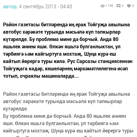
автор,
4 сентябрь 2013 - 04:43
1106
0
0
Район газетасы битләрендә иң ерак Тойгуҗа авылына
автобус хәрәкәте турында мәсьәлә күп тапкырлар
күтәрелде. Бу проблема мине дә борчый. Анда 80
яшьлек әнием яши. Өлкән яшьтә булганлыктан, ул
тәрбиягә һәм кайгыртуга мохтаҗ. Шуңа күрә еш
кайтып йөрергә туры килә. Рус Сарсазы станциясеннән
Тойгуҗага кадәр, кешеләрнең мәрхәмәтлелегенә исәп
тотып, очраклы машиналарда...
Район газетасы битләрендә иң ерак Тойгуҗа авылына
автобус хәрәкәте турында мәсьәлә күп тапкырлар
күтәрелде.
Бу проблема мине дә борчый. Анда 80 яшьлек әнием
яши. Өлкән яшьтә булганлыктан, ул тәрбиягә һәм
кайгыртуга мохтаҗ. Шуңа күрә еш кайтып йөрергә туры