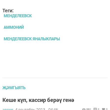
Теги:
МЕНДЕЛЕЕВСК
АММОНИЙ
МЕНДЕЛЕЕВСК ЯНАЛЫКЛАРЫ
ҖӘМГЫЯТЬ
Кеше күп, кассир берәү генә
автор,
4 сентябрь 2013 - 04:46
882
0
0