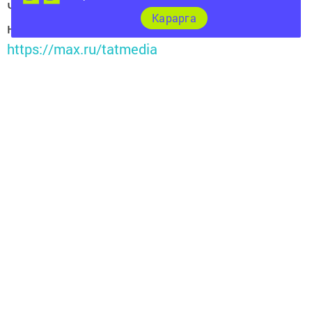
Читайте новости Татарстана в
Карарга
национальном мессенджере MАХ:
https://max.ru/tatmedia
Теги:
МЕНДЕЛЕЕВСК
МЕНДЕЛЕЕВСК ЯНАЛЫКЛАРЫ
УКУЧЫГАЗЕТА
Перейти на страницу новости