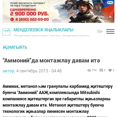
МЕНДЕЛЕЕВСК ЯҢАЛЫКЛАРЫ
18+
"Менделеевск яңалыклары" газетасы - Менделеевск районы
ҖӘМГЫЯТЬ
“Аммоний”да монтажлау дәвам итә
автор,
4 сентябрь 2013 - 04:48
704
0
0
Аммиак, метанол һәм гранулалы карбамид җитештерү
буенча "Аммоний" ААҖ комплексында Mitsubishi
компаниясе җитештергән эре габаритлы җиһазларны
монтажлау дәвам итә. Метанол җитештерү буенча
технологик җиһазлар линиясен монтажлау