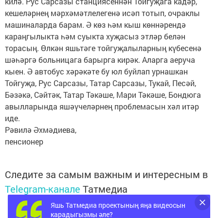
килә. Рус Сарсазы станциясеннән Тойгуҗага кадәр,
кешеләрнең мәрхәмәтлелегенә исәп тотып, очраклы
машиналарда барам. Ә көз һәм кыш көннәрендә
караңгылыкта һәм суыкта хуҗасыз этләр белән
торасың. Өлкән яшьтәге тойгуҗалыларның күбесенә
шәһәргә больницага барырга кирәк. Аларга аеруча
кыен. Ә автобус хәрәкәте бу юл буйлап урнашкан
Тойгуҗа, Рус Сарсазы, Татар Сарсазы, Тукай, Песәй,
Бәзәкә, Сәйтәк, Татар Тәкәше, Мари Тәкәше, Бондюга
авылларында яшәүчеләрнең проблемасын хәл итәр
иде.
Рәвилә Әхмәдиева,
пенсионер
Следите за самым важным и интересным в
Telegram-канале
Татмедиа
Яшь Татмедиа проектының яңа видеосын
карадыгызмы әле?