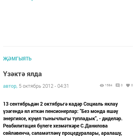
ҖӘМГЫЯТЬ
Үзәктә ялда
автор,
5 октябрь 2012 - 04:31
1584
0
0
13 сентябрьдән 2 октябрьгә кадәр Социаль яклау
үзәгендә ял иткән пенсионерлар: "Без монда яшәү
энергиясе, күңел тынычлыгы тупладык", - диделәр.
Реабилитация бүлеге хезмәткәре С.Данилова
сөйләвенчә, сәламәтләнү процедуралары, аралашу,