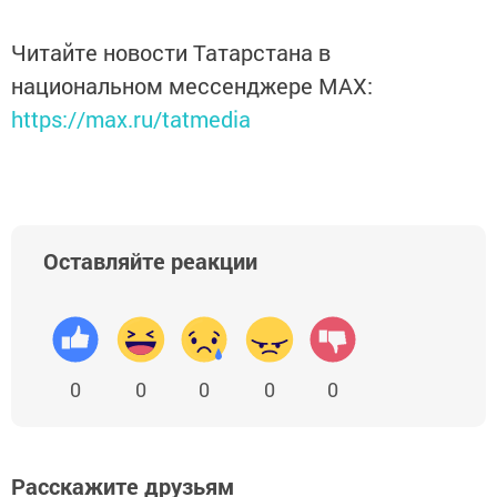
Читайте новости Татарстана в
национальном мессенджере MАХ:
https://max.ru/tatmedia
Оставляйте реакции
0
0
0
0
0
Расскажите друзьям