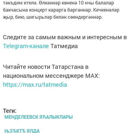
тәкъдим ителә. Өлкәннәр көненә 10 нчы балалар
бакчасына концерт карарга барганнар. Кечкенәләр
җыр, бию, шигырьләр белән сөендергәннәр.
Следите за самым важным и интересным в
Telegram-канале
Татмедиа
Читайте новости Татарстана в
национальном мессенджере MАХ:
https://max.ru/tatmedia
Теги:
МЕНДЕЛЕЕВСК ЯЋАЛЫКЛАРЫ
ЊЗЂКТЂ ЯЛДА