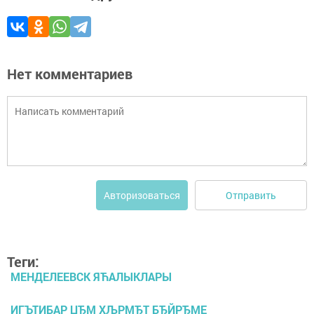
Нет комментариев
Отправить
Авторизоваться
Теги:
МЕНДЕЛЕЕВСК ЯЋАЛЫКЛАРЫ
ИГЪТИБАР ЏЂМ ХЉРМЂТ БЂЙРЂМЕ