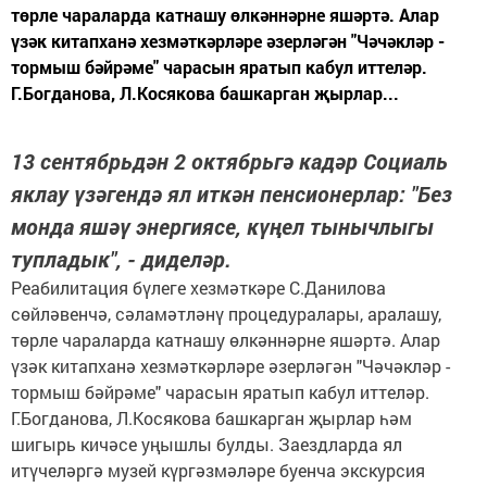
төрле чараларда катнашу өлкәннәрне яшәртә. Алар
үзәк китапханә хезмәткәрләре әзерләгән "Чәчәкләр -
тормыш бәйрәме" чарасын яратып кабул иттеләр.
Г.Богданова, Л.Косякова башкарган җырлар...
13 сентябрьдән 2 октябрьгә кадәр Социаль
яклау үзәгендә ял иткән пенсионерлар: "Без
монда яшәү энергиясе, күңел тынычлыгы
тупладык", - диделәр.
Реабилитация бүлеге хезмәткәре С.Данилова
сөйләвенчә, сәламәтләнү процедуралары, аралашу,
төрле чараларда катнашу өлкәннәрне яшәртә. Алар
үзәк китапханә хезмәткәрләре әзерләгән "Чәчәкләр -
тормыш бәйрәме" чарасын яратып кабул иттеләр.
Г.Богданова, Л.Косякова башкарган җырлар һәм
шигырь кичәсе уңышлы булды. Заездларда ял
итүчеләргә музей күргәзмәләре буенча экскурсия