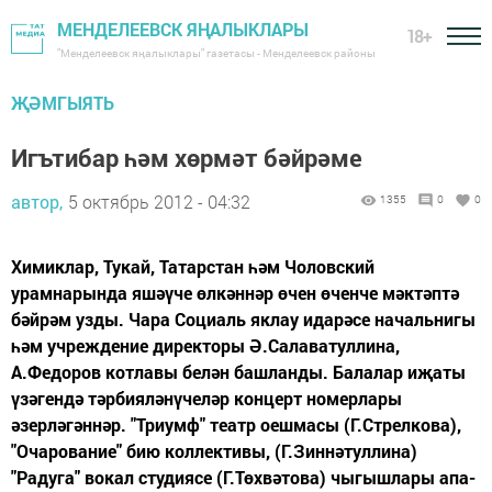
МЕНДЕЛЕЕВСК ЯҢАЛЫКЛАРЫ
18+
"Менделеевск яңалыклары" газетасы - Менделеевск районы
ҖӘМГЫЯТЬ
Игътибар һәм хөрмәт бәйрәме
автор,
5 октябрь 2012 - 04:32
1355
0
0
Химиклар, Тукай, Татарстан һәм Чоловский
урамнарында яшәүче өлкәннәр өчен өченче мәктәптә
бәйрәм узды. Чара Социаль яклау идарәсе начальнигы
һәм учреждение директоры Ә.Салаватуллина,
А.Федоров котлавы белән башланды. Балалар иҗаты
үзәгендә тәрбияләнүчеләр концерт номерлары
әзерләгәннәр. "Триумф" театр оешмасы (Г.Стрелкова),
"Очарование" бию коллективы, (Г.Зиннәтуллина)
"Радуга" вокал студиясе (Г.Төхвәтова) чыгышлары апа-