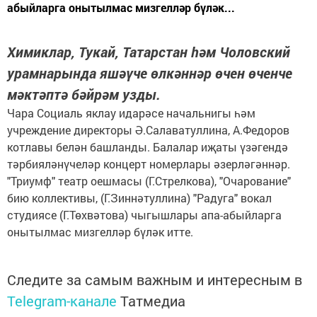
абыйларга онытылмас мизгелләр бүләк...
Химиклар, Тукай, Татарстан һәм Чоловский
урамнарында яшәүче өлкәннәр өчен өченче
мәктәптә бәйрәм узды.
Чара Социаль яклау идарәсе начальнигы һәм
учреждение директоры Ә.Салаватуллина, А.Федоров
котлавы белән башланды. Балалар иҗаты үзәгендә
тәрбияләнүчеләр концерт номерлары әзерләгәннәр.
"Триумф" театр оешмасы (Г.Стрелкова), "Очарование"
бию коллективы, (Г.Зиннәтуллина) "Радуга" вокал
студиясе (Г.Төхвәтова) чыгышлары апа-абыйларга
онытылмас мизгелләр бүләк итте.
Следите за самым важным и интересным в
Telegram-канале
Татмедиа