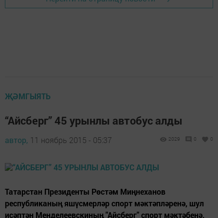
ҖӘМГЫЯТЬ
“Айсберг” 45 урынлы автобус алды
автор,
11 ноябрь 2015 - 05:37
2029
0
0
Татарстан Президенты Рөстәм Миңнеханов
республиканың яшүсмерләр спорт мәктәпләренә, шул
исәптән Менделеевскиның "Айсберг" спорт мәктәбенә,