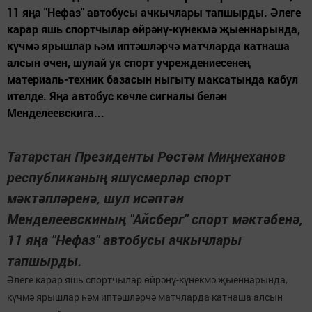
11 яңа "Нефаз" автобусы ачкычлары тапшырды. Әлеге
карар яшь спортчылар өйрәнү-күнекмә җыеннарында,
күчмә ярышлар һәм иптәшләрчә матчларда катнаша
алсын өчен, шулай ук спорт учреждениесенең
материаль-техник базасын ныгыту максатында кабул
ителде. Яңа автобус көчле сигналы белән
Менделеевскига...
Татарстан Президенты Рөстәм Миңнеханов
республиканың яшүсмерләр спорт
мәктәпләренә, шул исәптән
Менделеевскиның "Айсберг" спорт мәктәбенә,
11 яңа "Нефаз" автобусы ачкычлары
тапшырды.
Әлеге карар яшь спортчылар өйрәнү-күнекмә җыеннарында,
күчмә ярышлар һәм иптәшләрчә матчларда катнаша алсын