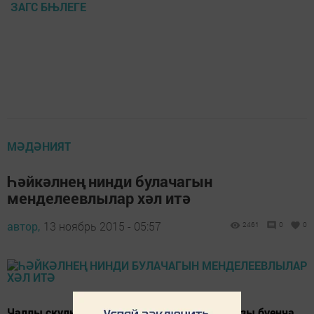
ЗАГС БЊЛЕГЕ
МӘДӘНИЯТ
Һәйкәлнең нинди булачагын
менделеевлылар хәл итә
автор,
13 ноябрь 2015 - 05:57
2461
0
0
Чаллы скульпторлары муниципалитет заказы буенча