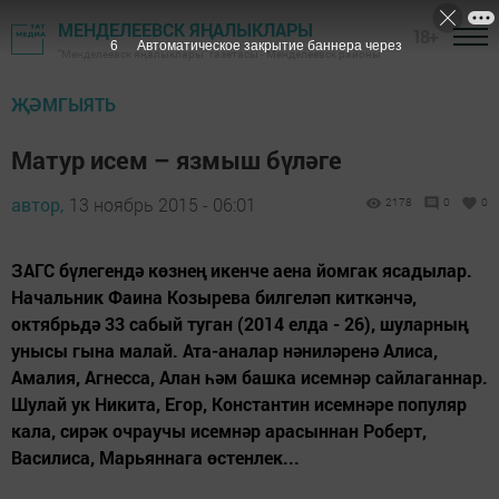
МЕНДЕЛЕЕВСК ЯҢАЛЫКЛАРЫ
18+
6
Автоматическое закрытие баннера через
"Менделеевск яңалыклары" газетасы - Менделеевск районы
ҖӘМГЫЯТЬ
Матур исем – язмыш бүләге
автор,
13 ноябрь 2015 - 06:01
2178
0
0
ЗАГС бүлегендә көзнең икенче аена йомгак ясадылар.
Начальник Фаина Козырева билгеләп киткәнчә,
октябрьдә 33 сабый туган (2014 елда - 26), шуларның
унысы гына малай. Ата-аналар нәниләренә Алиса,
Амалия, Агнесса, Алан һәм башка исемнәр сайлаганнар.
Шулай ук Никита, Егор, Константин исемнәре популяр
кала, сирәк очраучы исемнәр арасыннан Роберт,
Василиса, Марьяннага өстенлек...