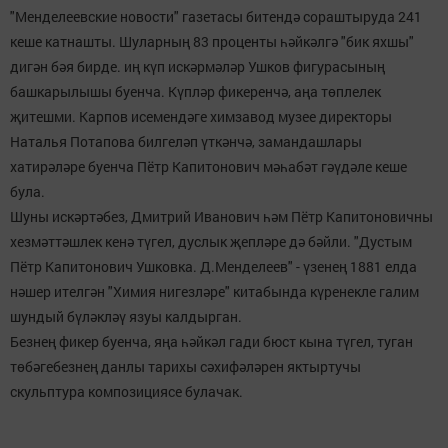
"Менделеевские новости" газетасы битендә сораштыруда 241
кеше катнашты. Шуларның 83 проценты һәйкәлгә "бик яхшы"
дигән бәя бирде. иң күп искәрмәләр Ушков фигурасының
башкарылышы буенча. Күпләр фикеренчә, аңа төплелек
җитешми. Карпов исемендәге химзавод музее директоры
Наталья Потапова билгеләп үткәнчә, замандашлары
хатирәләре буенча Пётр Капитонович мәһабәт гәүдәле кеше
була.
Шуны искәртәбез, Дмитрий Иванович һәм Пётр Капитоновичны
хезмәттәшлек кенә түгел, дуслык җепләре дә бәйли. "Дустым
Пётр Капитонович Ушковка. Д.Менделеев" - үзенең 1881 елда
нәшер ителгән "Химия нигезләре" китабында күренекле галим
шундый бүләкләү язуы калдырган.
Безнең фикер буенча, яңа һәйкәл гади бюст кына түгел, туган
төбәгебезнең данлы тарихы сәхифәләрен яктыртучы
скульптура композициясе булачак.