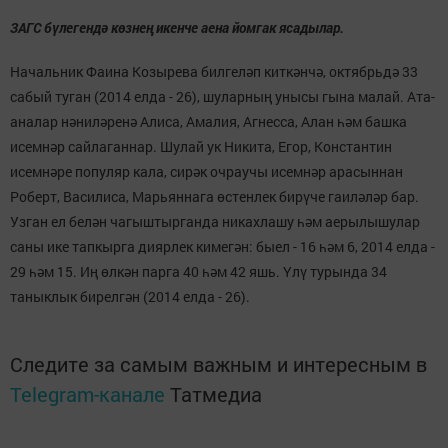
ЗАГС бүлегендә көзнең икенче аена йомгак ясадылар.
Начальник Фаина Козырева билгеләп киткәнчә, октябрьдә 33
сабый туган (2014 елда - 26), шуларның унысы гына малай. Ата-
аналар нәниләренә Алиса, Амалия, Агнесса, Алан һәм башка
исемнәр сайлаганнар. Шулай ук Никита, Егор, Константин
исемнәре популяр кала, сирәк очраучы исемнәр арасыннан
Роберт, Василиса, Марьяннага өстенлек бирүче гаиләләр бар
.
Узган ел белән чагыштырганда никахлашу һәм аерылышулар
саны ике тапкырга диярлек кимегән: быел - 16 һәм 6, 2014 елда -
29 һәм 15. Иң өлкән парга 40 һәм 42 яшь. Үлү турында 34
таныклык бирелгән (2014 елда - 26).
Следите за самым важным и интересным в
Telegram-канале
Татмедиа