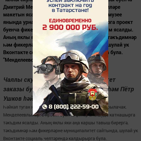
Дмитрий Менделеев һәм Пётр Ушков һәйкәлләре
макетын ясады. Һәйкәл туган якны өйрәнү музее
янында урнаштырылачак. Менделеевлыларга проект
буенча фикер алышуда катнашырга тәкъдим ясалды.
Аның яклы яки аңа каршы тавыш бирергә, тәкъдимнәр
һәм фикерләрне муниципалитет сайтында, шулай ук
Вконтакте социаль челтәрендә калдырырга була.
"Менделеевские новости" газетасы...
Чаллы скульпторлары муниципалитет
заказы буенча Дмитрий Менделеев һәм Пётр
Ушков һәйкәлләре макетын ясады.
Һәйкәл туган якны өйрәнү музее янында урнаштырылачак.
Менделеевлыларга проект буенча фикер алышуда катнашырга
тәкъдим ясалды. Аның яклы яки аңа каршы тавыш бирергә,
тәкъдимнәр һәм фикерләрне муниципалитет сайтында, шулай ук
Вконтакте социаль челтәрендә калдырырга була.