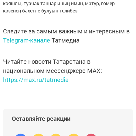
кояшлы, туачак таңнарының имин, матур, гомер
көзенең бәхетле булуын телибез.
Следите за самым важным и интересным в
Telegram-канале
Татмедиа
Читайте новости Татарстана в
национальном мессенджере MАХ:
https://max.ru/tatmedia
Оставляйте реакции