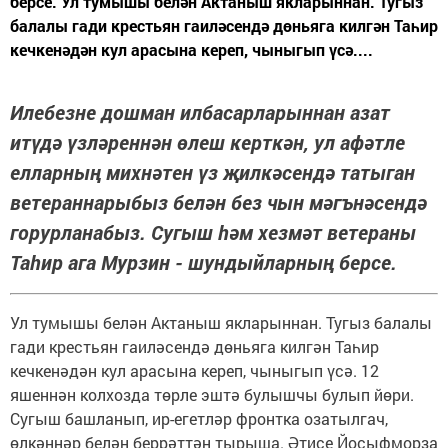
берсе. Ул тумышы белән Актаныш якларыннан. Тугыз
балалы гади крестьян гаиләсендә дөньяга килгән Таһир
кечкенәдән кул арасына кереп, чыныгып үсә....
Илебезне дошман илбасарларыннан азат
итүдә үзләреннән өлеш керткән, ул афәтле
елларның михнәтен үз җилкәсендә татыган
ветераннарыбыз белән без чын мәгънәсендә
горурланабыз. Сугыш һәм хезмәт ветераны
Таһир ага Мурзин - шундыйларның берсе.
Ул тумышы белән Актаныш якларыннан. Тугыз балалы
гади крестьян гаиләсендә дөньяга килгән Таһир
кечкенәдән кул арасына кереп, чыныгып үсә. 12
яшеннән колхозда төрле эштә булышчы булып йөри.
Сугыш башланып, ир-егетләр фронтка озатылгач,
өлкәннәр белән беррәттән тырыша. Әтисе Йосыфморза