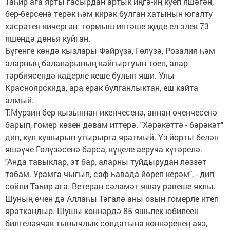
Таһир ага ярты гасырдан артык иңгә-иң куеп яшәгән,
бер-берсенә терәк һәм кирәк булган хатынын югалту
хәсрәтен кичергән: тормыш иптәше җиде ел элек 73
яшендә дөнья куйган.
Бүгенге көндә кызлары Фәйрүзә, Гөлүзә, Розалия һәм
аларның балаларының кайгыртуын тоеп, алар
тәрбиясендә кадерле кеше булып яши. Улы
Красноярскида, ара ерак булганлыктан, еш кайта
алмый.
Т.Мурзин бер кызыннан икенчесенә, аннан өченчесенә
барып, гомер көзен дәвам иттерә. "Хәрәкәттә - бәрәкәт"
дип, кул кушырып утырырга яратмый. Үз йорты белән
яшәүче Гөлүзәсенә барса, күңеле аеруча күтәрелә.
"Анда тавыклар, эт бар, аларны туйдырудан ләззәт
табам. Урамга чыгып, саф һавада йөреп керәм", - дип
сөйли Таһир ага. Ветеран сәламәт яшәү рәвеше яклы.
Шуның өчен дә Аллаһы Тәгалә аны озын гомерле итеп
яраткандыр. Шушы көннәрдә 85 яшьлек юбилеен
билгеләячәк тынычлык солдатына көннәренең аяз,