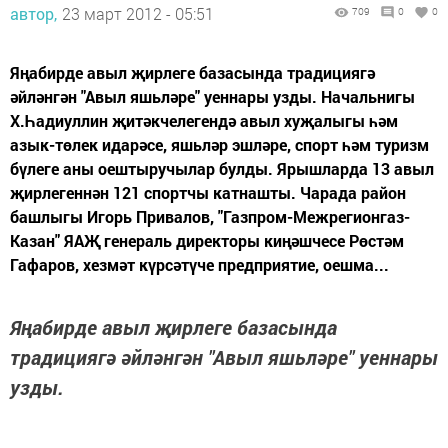
автор,
23 март 2012 - 05:51
709
0
0
Яңабирде авыл җирлеге базасында традициягә
әйләнгән "Авыл яшьләре" уеннары узды. Начальнигы
Х.Һадиуллин җитәкчелегендә авыл хуҗалыгы һәм
азык-төлек идарәсе, яшьләр эшләре, спорт һәм туризм
бүлеге аны оештыручылар булды. Ярышларда 13 авыл
җирлегеннән 121 спортчы катнашты. Чарада район
башлыгы Игорь Привалов, "Газпром-Межрегионгаз-
Казан" ЯАҖ генераль директоры киңәшчесе Рөстәм
Гафаров, хезмәт күрсәтүче предприятие, оешма...
Яңабирде авыл җирлеге базасында
традициягә әйләнгән "Авыл яшьләре" уеннары
узды.