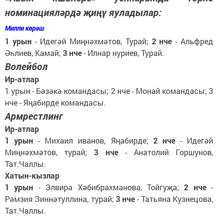
номинацияләрдә җиңү яуладылар:
Милли көрәш
1 урын
- Идегәй Миңнәхмәтов, Турай;
2 нче
- Альфред
Әһлиев, Камай;
3 нче
- Илнар нуриев, Турай.
Волейбол
Ир-атлар
1 урын - Бәзәкә командасы; 2 нче - Монай командасы; 3
нче - Яңабирде командасы.
Армрестлинг
Ир-атлар
1 урын
- Михаил иванов, Яңабирде;
2 нче
- Идегәй
Миңнәхмәтов, турай;
3 нче
- Анатолий Горшунов,
Тат.Чаллы.
Хатын-кызлар
1 урын
- Элвира Хәбибрахманова, Тойгуҗа;
2 нче
-
Рәмзия Зиннәтуллина, турай;
3 нче
- Татьяна Кузнецова,
Тат.Чаллы.