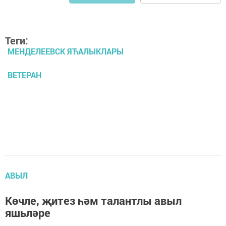
Теги:
МЕНДЕЛЕЕВСК ЯЋАЛЫКЛАРЫ
ВЕТЕРАН
АВЫЛ
Көчле, җитез һәм талантлы авыл
яшьләре