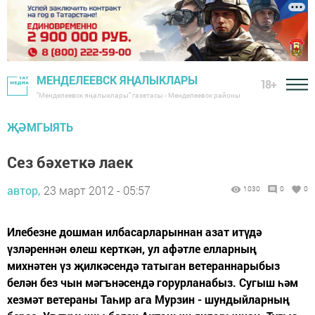
МЕНДЕЛЕЕВСК ЯҢАЛЫКЛАРЫ
18+
"Менделеевск яңалыклары" газетасы - Менделеевск районы
ҖӘМГЫЯТЬ
Сез бәхеткә лаек
автор,
23 март 2012 - 05:57
1030
0
0
Илебезне дошман илбасарларыннан азат итүдә
үзләреннән өлеш керткән, ул афәтле елларның
михнәтен үз җилкәсендә татыган ветераннарыбыз
белән без чын мәгънәсендә горурланабыз. Сугыш һәм
хезмәт ветераны Таһир ага Мурзин - шундыйларның