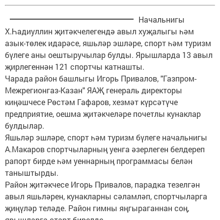
Начальнигы
Х.Һадиуллин җитәкчелегендә авыл хуҗалыгы һәм
азык-төлек идарәсе, яшьләр эшләре, спорт һәм туризм
бүлеге аны оештыручылар булды. Ярышларда 13 авыл
җирлегеннән 121 спортчы катнашты.
Чарада район башлыгы Игорь Привалов, "Газпром-
Межрегионгаз-Казан" ЯАҖ генераль директоры
киңәшчесе Рөстәм Гафаров, хезмәт күрсәтүче
предприятие, оешма җитәкчеләре почетлы кунаклар
булдылар.
Яшьләр эшләре, спорт һәм туризм бүлеге начальнигы
А.Макаров спортчыларның уенга әзерлеген белдереп
рапорт бирде һәм уеннарның программасы белән
таныштырды.
Район җитәкчесе Игорь Привалов, парадка тезелгән
авыл яшьләрен, кунакларны сәламләп, спортчыларга
җиңүләр теләде. Район гимны яңгыраганнан соң,
ярышларга старт бирелде.