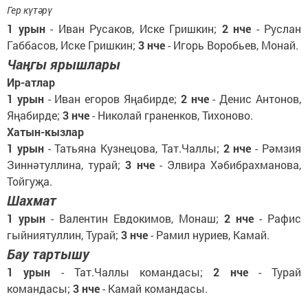
Гер күтәрү
1 урын
- Иван Русаков, Иске Гришкин;
2 нче
- Руслан
Габбасов, Иске Гришкин;
3 нче
- Игорь Воробьев, Монай.
Чаңгы ярышлары
Ир-атлар
1 урын
- Иван егоров Яңабирде;
2 нче
- Денис Антонов,
Яңабирде;
3 нче
- Николай граненков, Тихоново.
Хатын-кызлар
1 урын
- Татьяна Кузнецова, Тат.Чаллы;
2 нче
- Рәмзия
Зиннәтуллина, турай;
3 нче
- Элвира Хәбибрахманова,
Тойгуҗа.
Шахмат
1 урын
- Валентин Евдокимов, Монаш;
2 нче
- Рафис
гыйниятуллин, Турай;
3 нче
- Рамил нуриев, Камай.
Бау тартышу
1 урын
- Тат.Чаллы командасы;
2 нче
- Турай
командасы;
3 нче
- Камай командасы.