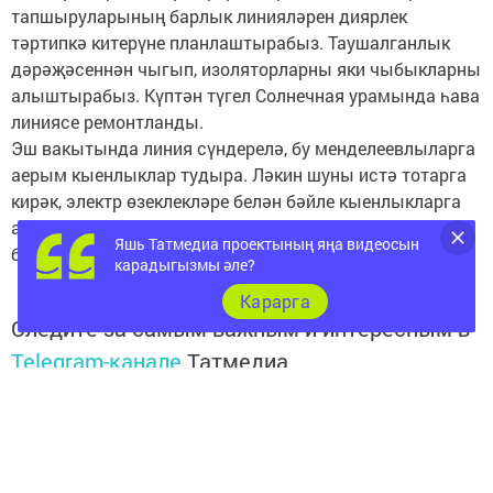
тапшыруларының барлык линияләрен диярлек
тәртипкә китерүне планлаштырабыз. Таушалганлык
дәрәҗәсеннән чыгып, изоляторларны яки чыбыкларны
алыштырабыз. Күптән түгел Солнечная урамында һава
линиясе ремонтланды.
Эш вакытында линия сүндерелә, бу менделеевлыларга
аерым кыенлыклар тудыра. Ләкин шуны истә тотарга
кирәк, электр өзеклекләре белән бәйле кыенлыкларга
алмашка без аварияләр һәм гадәттән тыш хәлләр
Яшь Татмедиа проектының яңа видеосын
булмауга гарантия алабыз.
карадыгызмы әле?
Карарга
Следите за самым важным и интересным в
Telegram-канале
Татмедиа
Читайте новости Татарстана в
национальном мессенджере MАХ: