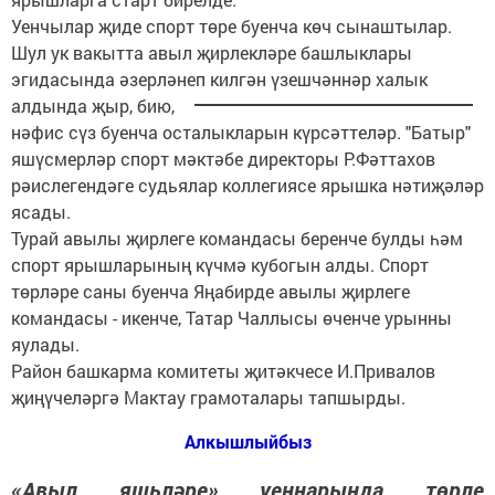
Уенчылар җиде спорт төре буенча көч сынаштылар.
Шул ук вакытта авыл җирлекләре башлыклары
эгидасында әзерләнеп
килгән үзешчәннәр халык
алдында җыр, бию,
нәфис сүз буенча осталыкларын күрсәттеләр. "Батыр"
яшүсмерләр спорт мәктәбе директоры Р.Фәттахов
рәислегендәге судьялар коллегиясе ярышка нәтиҗәләр
ясады.
Турай авылы җирлеге командасы беренче булды һәм
спорт ярышларының күчмә кубогын алды. Спорт
төрләре саны буенча Яңабирде авылы җирлеге
командасы - икенче, Татар Чаллысы өченче урынны
яулады.
Район башкарма комитеты җитәкчесе И.Привалов
җиңүчеләргә Мактау грамоталары тапшырды.
Алкышлыйбыз
«Авыл яшьләре» уеннарында төрле