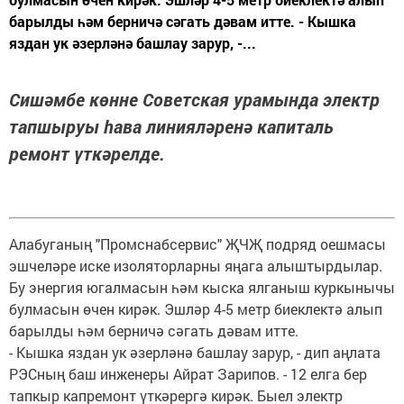
барылды һәм берничә сәгать дәвам итте. - Кышка
яздан ук әзерләнә башлау зарур, -...
Сишәмбе көнне Советская урамында электр
тапшыруы һава линияләренә капиталь
ремонт үткәрелде.
Алабуганың "Промснабсервис" ҖЧҖ подряд оешмасы
эшчеләре иске изоляторларны яңага алыштырдылар.
Бу энергия югалмасын һәм кыска ялганыш куркынычы
булмасын өчен кирәк. Эшләр 4-5 метр биеклектә алып
барылды һәм берничә сәгать дәвам итте.
- Кышка яздан ук әзерләнә башлау зарур, - дип аңлата
РЭСның баш инженеры Айрат Зарипов. - 12 елга бер
тапкыр капремонт үткәрергә кирәк. Быел электр