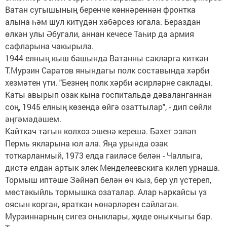
Ватан сугышының беренче көннәреннән фронтка
алына һәм шул китүдән хәбәрсез югала. Бераздан
өлкән улы Әбугали, аннан кечесе Таһир да армия
сафларына чакырыла.
1944 елның кыш башында Ватанны сакларга киткән
Т.Мурзин Саратов янындагы полк составында хәрби
хезмәтен үти. "Безнең полк хәрби әсирләрне саклады.
Каты авырып озак кына госпитальдә дәваланганнан
соң, 1945 елның көзендә өйгә озаттылар", - дип сөйли
әңгәмәдәшем.
Кайткач тагын колхоз эшенә керешә. Бәхет эзләп
Пермь якларына юл ала. Яңа урында озак
тоткарланмый, 1973 елда гаиләсе белән - Чаллыга,
дистә елдан артык элек Менделеевскига килеп урнаша.
Тормыш иптәше Зәйнәп белән өч кыз, бер ул үстереп,
мөстәкыйль тормышка озаталар. Алар һәркайсы үз
оясын корган, яраткан һөнәрләрен сайлаган.
Мурзиннарның сигез оныклары, җиде оныкчыгы бар.