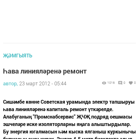
ҖӘМГЫЯТЬ
Һава линияләренә ремонт
автор,
23 март 2012 - 05:44
1016
0
0
Сишәмбе көнне Советская урамында электр тапшыруы
һава линияләренә капиталь ремонт үткәрелде.
Алабуганың "Промснабсервис" ҖЧҖ подряд оешмасы
эшчеләре иске изоляторларны яңага алыштырдылар.
Бу энергия югалмасын һәм кыска ялганыш куркынычы
булмасын өчен кирәк. Эшләр 4-5 метр биеклектә алып