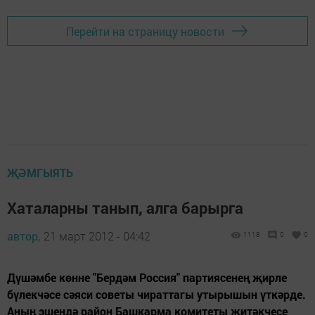
Перейти на страницу новости
ҖӘМГЫЯТЬ
Хаталарны танып, алга барырга
автор,
21 март 2012 - 04:42
1118
0
0
Дүшәмбе көнне "Бердәм Россия" партиясенең җирле
бүлекчәсе сәяси советы чираттагы утырышын үткәрде.
Аның эшендә район Башкарма комитеты җитәкчесе