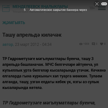
МЕНДЕЛЕЕВСК ЯҢАЛЫКЛАРЫ
18+
4
Автоматическое закрытие баннера через
"Менделеевск яңалыклары" газетасы - Менделеевск районы
ҖӘМГЫЯТЬ
Ташу апрельдә киләчәк
автор,
23 март 2012 - 04:34
1003
0
0
ТР Гидрометүзәге мәгълүматлары буенча, ташу 3
апрельдә башланачак. МЧС белгечләре әйтүенчә, ул
күпьеллык урта билгеләр кысаларында үтәчәк. Кечкенә
елгаларда гына куркыныч хәл туарга мөмкин. Тулаем
алганда, ташу, узган елдагы кебек үк, язгы аз сулык
кысаларында көтелә.
ТР Гидрометүзәге мәгълүматлары буенча,