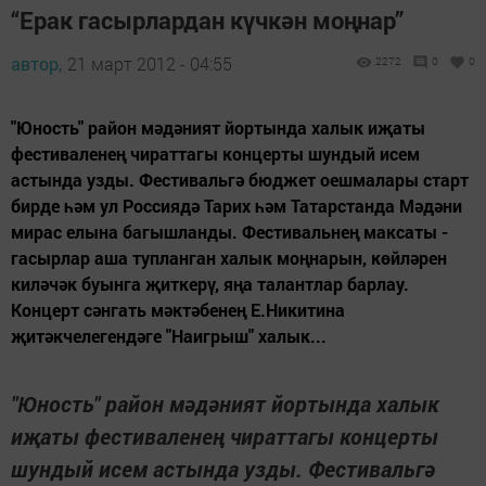
“Ерак гасырлардан күчкән моңнар”
автор,
21 март 2012 - 04:55
2272
0
0
"Юность" район мәдәният йортында халык иҗаты
фестиваленең чираттагы концерты шундый исем
астында узды. Фестивальгә бюджет оешмалары старт
бирде һәм ул Россиядә Тарих һәм Татарстанда Мәдәни
мирас елына багышланды. Фестивальнең максаты -
гасырлар аша тупланган халык моңнарын, көйләрен
киләчәк буынга җиткерү, яңа талантлар барлау.
Концерт сәнгать мәктәбенең Е.Никитина
җитәкчелегендәге "Наигрыш" халык...
"Юность" район мәдәният йортында халык
иҗаты фестиваленең чираттагы концерты
шундый исем астында узды. Фестивальгә