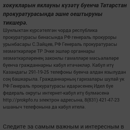
хокукларын яклауны күзәтү буенча Татарстан
прокуратурасында эшне оештыруны
тикшерә.
Шунлыктан күрсәтелгән чорда республика
прокуратурасы бинасында РФ генераль прокуроры
урынбасары С.Зайцев, РФ Генераль прокуратурасы
хезмәткәрләре ТР Эчке эшләр органнары
хезмәткәрләренең законлы гамәлләре мәсьәләләре
буенча гражданнарны кабул итәчәкләр. Кабул итү
Казандагы 291-19-25 телефоны буенча алдан язылудан
соң башкарыла. Гражданнарның гаризалары шулай ук
РФ Генераль прокуратурасы идарәсенең Идел буе
федераль округы интернет-кабул итү бүлмәсенә
http://prokpfo.ru электрон адресына, 8(831) 421-47-23
ышаныч телефонына да кабул ителә.
Следите за самым важным и интересным в