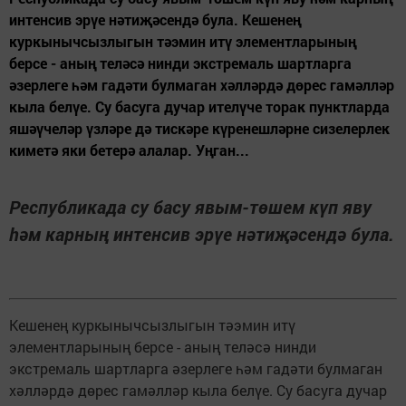
интенсив эрүе нәтиҗәсендә була. Кешенең
куркынычсызлыгын тәэмин итү элементларының
берсе - аның теләсә нинди экстремаль шартларга
әзерлеге һәм гадәти булмаган хәлләрдә дөрес гамәлләр
кыла белүе. Су басуга дучар ителүче торак пунктларда
яшәүчеләр үзләре дә тискәре күренешләрне сизелерлек
киметә яки бетерә алалар. Уңган...
Республикада су басу явым-төшем күп яву
һәм карның интенсив эрүе нәтиҗәсендә була.
Кешенең куркынычсызлыгын тәэмин итү
элементларының берсе - аның теләсә нинди
экстремаль шартларга әзерлеге һәм гадәти булмаган
хәлләрдә дөрес гамәлләр кыла белүе. Су басуга дучар