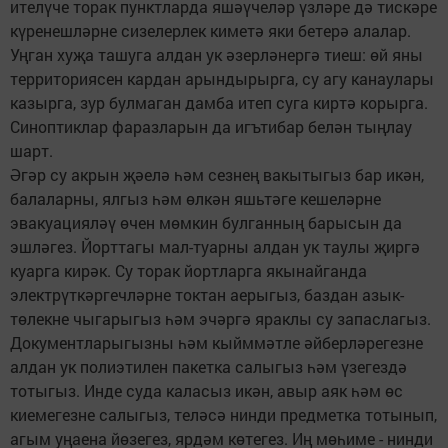
ителүче торак пунктларда яшәүчеләр үзләре дә тискәре
күренешләрне сизелерлек киметә яки бетерә алалар.
Уңган хуҗа ташуга алдан ук әзерләнергә тиеш: өй яны
территориясен кардан арындырырга, су агу канаулары
казырга, зур булмаган дамба итеп суга киртә корырга.
Синоптиклар фаразларын да игътибар белән тыңлау
шарт.
Әгәр су акрын җәелә һәм сезнең вакытыгыз бар икән,
балаларны, ялгыз һәм өлкән яшьтәге кешеләрне
эвакуацияләү өчен мөмкин булганның барысын да
эшләгез. Йорттагы мал-туарны алдан ук таулы җиргә
куарга кирәк. Су торак йортларга якынайганда
электрүткәргечләрне токтан аерыгыз, баздан азык-
төлекне чыгарыгыз һәм эчәргә яраклы су запаслагыз.
Документларыгызны һәм кыйммәтле әйберләрегезне
алдан ук полиэтилен пакетка салыгыз һәм үзегездә
тотыгыз. Инде суда каласыз икән, авыр аяк һәм өс
киемегезне салыгыз, теләсә нинди предметка тотынып,
агым уңаена йөзегез, ярдәм көтегез. Иң мөһиме - нинди