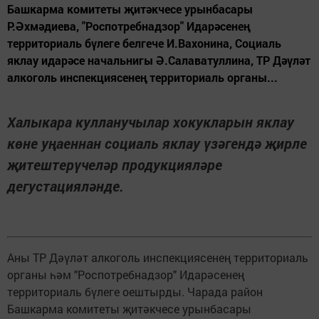
Башкарма комитеты җитәкчесе урынбасары
Р.Әхмәдиева, "Роспотребнадзор" Идарәсенең
территориаль бүлеге белгече И.Вахонина, Социаль
яклау идарәсе начальнигы Ә.Салаватуллина, ТР Дәүләт
алкоголь инспекциясенең территориаль органы...
Халыкара кулланучылар хокукларын яклау
көне уңаеннан социаль яклау үзәгендә җирле
җитештерүчеләр продукцияләре
дегустацияләнде.
Аны ТР Дәүләт алкоголь инспекциясенең территориаль
органы һәм "Роспотребнадзор" Идарәсенең
территориаль бүлеге оештырды. Чарада район
Башкарма комитеты җитәкчесе урынбасары