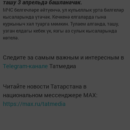
ташу 3 апрельдә башланачак.
МЧС белгечләре әйтүенчә, ул күпьеллык урта билгеләр
кысаларында үтәчәк. Кечкенә елгаларда гына
куркыныч хәл туарга мөмкин. Тулаем алганда, ташу,
узган елдагы кебек үк, язгы аз сулык кысаларында
көтелә.
Следите за самым важным и интересным в
Telegram-канале
Татмедиа
Читайте новости Татарстана в
национальном мессенджере MАХ:
https://max.ru/tatmedia