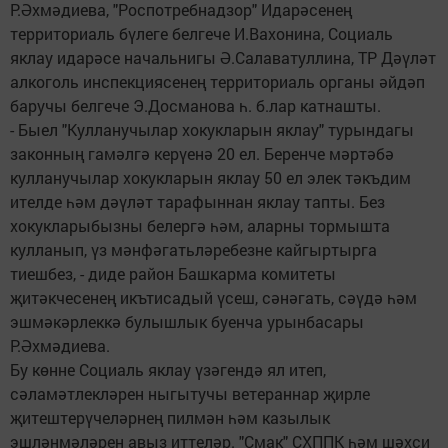
Р.Әхмәдиева, "Роспотребнадзор" Идарәсенең
территориаль бүлеге белгече И.Вахонина, Социаль
яклау идарәсе начальнигы Ә.Салаватуллина, ТР Дәүләт
алкоголь инспекциясенең территориаль органы әйдәп
баручы белгече Э.Досманова һ. б.лар катнашты.
- Быел "Кулланучылар хокукларын яклау" турындагы
законның гамәлгә керүенә 20 ел. Беренче мәртәбә
кулланучылар хокукларын яклау 50 ел элек тәкъдим
ителде һәм дәүләт тарафыннан яклау тапты. Без
хокукларыбызны белергә һәм, аларны тормышта
кулланып, үз мәнфәгатьләребезне кайгыртырга
тиешбез, - диде район Башкарма комитеты
җитәкчесенең икътисадый үсеш, сәнәгать, сәүдә һәм
эшмәкәрлеккә булышлык буенча урынбасары
Р.Әхмәдиева.
Бу көнне Социаль яклау үзәгендә ял итеп,
сәламәтлекләрен ныгытучы ветераннар җирле
җитештерүчеләрнең пилмән һәм казылык
эшләнмәләрен авыз иттеләр. "Смак" СХППК һәм шәхси