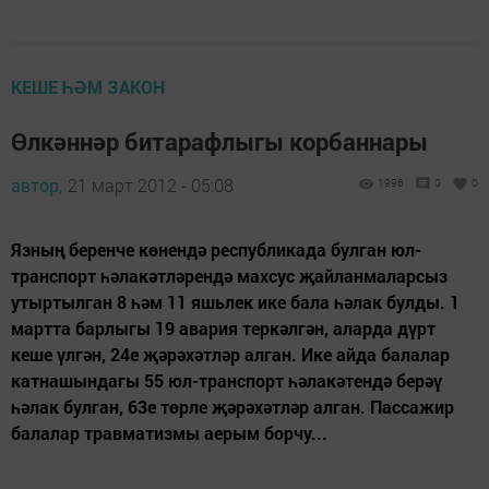
КЕШЕ ҺӘМ ЗАКОН
Өлкәннәр битарафлыгы корбаннары
автор,
21 март 2012 - 05:08
1996
0
0
Язның беренче көнендә республикада булган юл-
транспорт һәлакәтләрендә махсус җайланмаларсыз
утыртылган 8 һәм 11 яшьлек ике бала һәлак булды. 1
мартта барлыгы 19 авария теркәлгән, аларда дүрт
кеше үлгән, 24е җәрәхәтләр алган. Ике айда балалар
катнашындагы 55 юл-транспорт һәлакәтендә берәү
һәлак булган, 63е төрле җәрәхәтләр алган. Пассажир
балалар травматизмы аерым борчу...