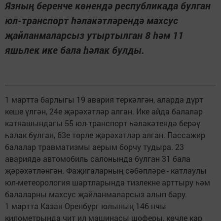
Язның беренче көнендә республикада булган
юл-транспорт һәлакәтләрендә махсус
җайланмаларсыз утыртылган 8 һәм 11
яшьлек ике бала һәлак булды.
1 мартта барлыгы 19 авария теркәлгән, аларда дүрт
кеше үлгән, 24е җәрәхәтләр алган. Ике айда балалар
катнашындагы 55 юл-транспорт һәлакәтендә берәү
һәлак булган, 63е төрле җәрәхәтләр алган. Пассажир
балалар травматизмы аерым борчу тудыра. 23
авариядә автомобиль салонында булган 31 бала
җәрәхәтләнгән. Фаҗигаларның сәбәпләре - катлаулы
юл-метеорология шартларында тизлекне арттыру һәм
балаларны махсус җайланмаларсыз алып бару.
1 мартта Казан-Оренбург юлының 146 нчы
километрында чит ил машинасы шоферы, көчле кар