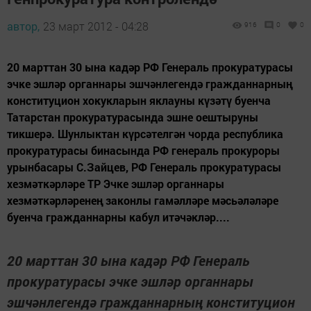
автор,
23 март 2012 - 04:28
916
0
0
20 марттан 30 ына кадәр РФ Генераль прокуратурасы
эчке эшләр органнары эшчәнлегендә гражданнарның
конституцион хокукларын яклауны күзәтү буенча
Татарстан прокуратурасында эшне оештыруны
тикшерә. Шунлыктан күрсәтелгән чорда республика
прокуратурасы бинасында РФ генераль прокуроры
урынбасары С.Зайцев, РФ Генераль прокуратурасы
хезмәткәрләре ТР Эчке эшләр органнары
хезмәткәрләренең законлы гамәлләре мәсьәләләре
буенча гражданнарны кабул итәчәкләр....
20 марттан 30 ына кадәр РФ Генераль
прокуратурасы эчке эшләр органнары
эшчәнлегендә гражданнарның конституцион