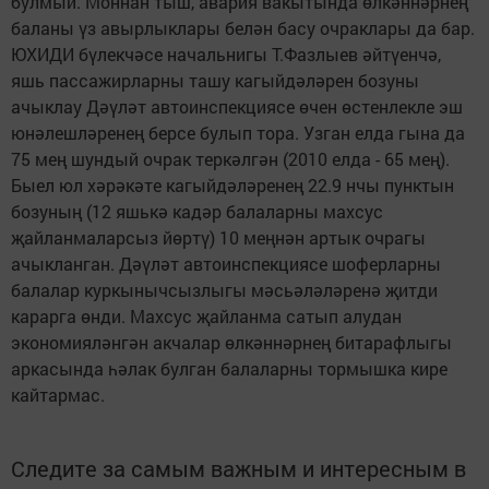
булмый. Моннан тыш, авария вакытында өлкәннәрнең
баланы үз авырлыклары белән басу очраклары да бар.
ЮХИДИ бүлекчәсе начальнигы Т.Фазлыев әйтүенчә,
яшь пассажирларны ташу кагыйдәләрен бозуны
ачыклау Дәүләт автоинспекциясе өчен өстенлекле эш
юнәлешләренең берсе булып тора. Узган елда гына да
75 мең шундый очрак теркәлгән (2010 елда - 65 мең).
Быел юл хәрәкәте кагыйдәләренең 22.9 нчы пунктын
бозуның (12 яшькә кадәр балаларны махсус
җайланмаларсыз йөртү) 10 меңнән артык очрагы
ачыкланган. Дәүләт автоинспекциясе шоферларны
балалар куркынычсызлыгы мәсьәләләренә җитди
карарга өнди. Махсус җайланма сатып алудан
экономияләнгән акчалар өлкәннәрнең битарафлыгы
аркасында һәлак булган балаларны тормышка кире
кайтармас.
Следите за самым важным и интересным в