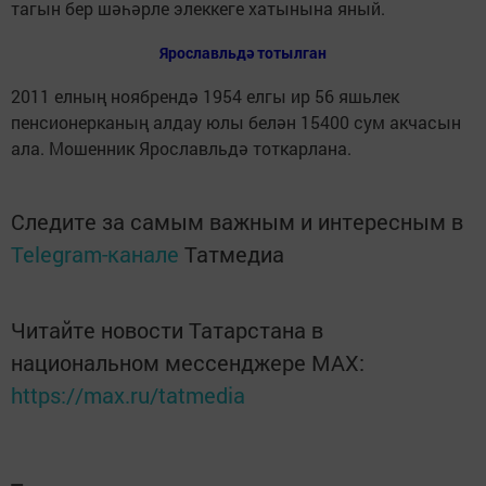
тагын бер шәһәрле элеккеге хатынына яный.
Ярославльдә тотылган
2011 елның ноябрендә 1954 елгы ир 56 яшьлек
пенсионерканың алдау юлы белән 15400 сум акчасын
ала. Мошенник Ярославльдә тоткарлана.
Следите за самым важным и интересным в
Telegram-канале
Татмедиа
Читайте новости Татарстана в
национальном мессенджере MАХ:
https://max.ru/tatmedia