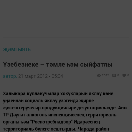
ҖӘМГЫЯТЬ
Үзебезнеке – тәмле һәм сыйфатлы
автор,
21 март 2012 - 05:04
2082
0
0
Халыкара кулланучылар хокукларын яклау көне
уңаеннан социаль яклау үзәгендә җирле
җитештерүчеләр продукцияләре дегустацияләнде. Аны
ТР Дәүләт алкоголь инспекциясенең территориаль
органы һәм "Роспотребнадзор" Идарәсенең
территориаль бүлеге оештырды. Чарада район