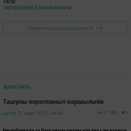
Теги:
МЕНДЕЛЕЕВСК ЯЋАЛЫКЛАРЫ
Перейти на страницу новости
ҖӘМГЫЯТЬ
Ташуны коралланып каршылыйк
автор,
21 март 2012 - 04:48
957
0
0
Республикада су басу явым-төшем күп яву һәм карның