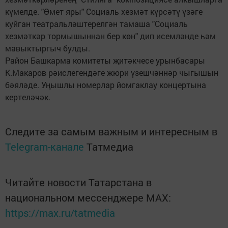
күмелде. "Өмет яры" Социаль хезмәт күрсәтү үзәге
куйган театральләштерелгән тамаша "Социаль
хезмәткәр тормышыннан бер көн" дип исемләнде һәм
мавыктыргыч булды.
Район Башкарма комитеты җитәкчесе урынбасары
К.Макаров рәислегендәге жюри үзешчәннәр чыгышын
бәяләде. Уңышлы номерлар йомгаклау концертына
кертеләчәк.
Следите за самым важным и интересным в
Telegram-канале
Татмедиа
Читайте новости Татарстана в
национальном мессенджере MАХ:
https://max.ru/tatmedia