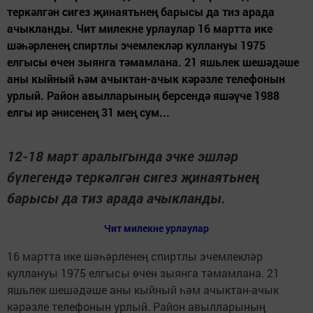
теркәлгән сигез җинаятьнең барысы да тиз арада
ачыкланды. Чит милекне урлаулар 16 мартта ике
шәһәрленең спиртлы эчемлекләр куллануы 1975
елгысы өчен зыянга тәмамлана. 21 яшьлек шешәдәше
аны кыйный һәм ачыктан-ачык кәрәзле телефонын
урлый. Район авылларының берсендә яшәүче 1988
елгы ир әнисенең 31 мең сум...
12-18 март аралыгында эчке эшләр
бүлегендә теркәлгән сигез җинаятьнең
барысы да тиз арада ачыкланды.
Чит милекне урлаулар
16 мартта ике шәһәрленең спиртлы эчемлекләр
куллануы 1975 елгысы өчен зыянга тәмамлана. 21
яшьлек шешәдәше аны кыйный һәм ачыктан-ачык
кәрәзле телефонын урлый. Район авылларының