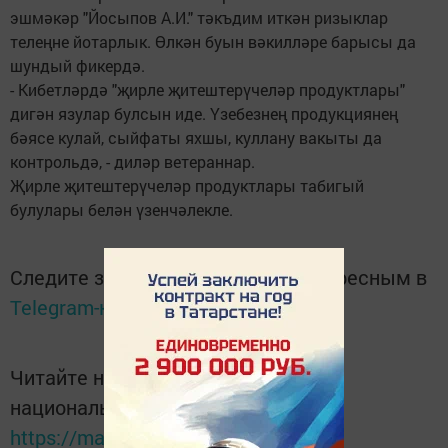
эшмәкәр "Йосыпов А.И." тәкъдим иткән ризыклар
телеңне йотарлык. Өлкән буын вәкилләре барысы да
шундый фикердә.
- Кибетләрдә "җирле җитештерүчеләр продуктлары"
дигән язулар булсын иде. Үзебезнең продукциянең
бәясе кулай, сыйфаты яхшы, куллану вакыты да
контрольдә, - диләр ветераннар.
Җирле җитештерүчеләр продуктлары табигый
булулары белән үзенчәлекле.
Следите за самым важным и интересным в
Telegram-канале
Татмедиа
Читайте новости Татарстана в
национальном мессенджере MАХ:
https://max.ru/tatmedia