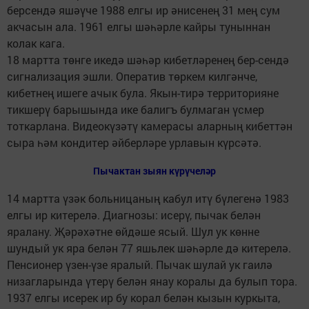
берсендә яшәүче 1988 елгы ир әнисенең 31 мең сум
акчасын ала. 1961 елгы шәһәрле кайры туныннан
колак кага.
18 мартта төнге икедә шәһәр кибетләренең бер-сендә
сигнализация эшли. Оператив төркем килгәнче,
кибетнең ишеге ачык була. Якын-тирә территорияне
тикшерү барышында ике балигъ булмаган үсмер
тоткарлана. Видеокүзәтү камерасы аларның кибеттән
сыра һәм кондитер әйберләре урлавын күрсәтә.
Пычактан зыян күрүчеләр
14 мартта үзәк больницаның кабул итү бүлегенә 1983
елгы ир китерелә. Диагнозы: исерү, пычак белән
яралану. Җәрәхәтне өйдәше ясый. Шул ук көнне
шундый ук яра белән 77 яшьлек шәһәрле дә китерелә.
Пенсионер үзен-үзе яралый. Пычак шулай ук гаилә
низагларында үтерү белән янау коралы да булып тора.
1937 елгы исерек ир бу корал белән кызын куркыта,