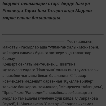
бюджет оешмалары старт бирде һәм ул
Россиядә Тарих һәм Татарстанда Мәдәни
мирас елына багышланды.
Фестивальнең
максаты - гасырлар аша тупланган халык моңнарын,
көйләрен киләчәк буынга җиткерү, яңа талантлар
барлау.
Концерт сәнгать мәктәбенең Е.Никитина
җитәкчелегендәге "Наигрыш" халык инструментлары
ансамбле чыгышы белән башланды. С.Гассар
исемендәге мәдәният сараеннан "Күңелле әбиләр"
төркеме башкарган такмаклар, "Менделеев таблицасы",
"Эрвел" һәм "Рапсодия" ансамбльләре башкарган
җырлар тамашачы күңеленә хуш килде. С.Сайранова
(музей), Н.Мәснәвиева "Өмет яры" социаль хезмәт