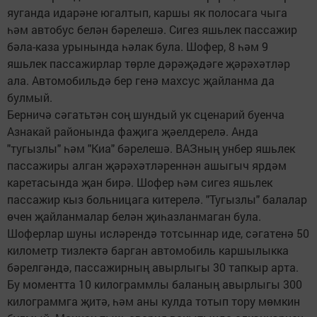
яуганда идарәне югалтып, каршы як полосага чыга
һәм автобус белән бәрелешә. Сигез яшьлек пассажир
бәла-каза урынында һәлак була. Шофер, 8 һәм 9
яшьлек пассажирлар төрле дәрәҗәдәге җәрәхәтләр
ала. Автомобильдә бер генә махсус җайланма да
булмый.
Берничә сәгатьтән соң шундый ук сценарий буенча
Азнакай районында фаҗига җәелдерелә. Анда
"тугызлы" һәм "Киа" бәрелешә. ВАЗның унбер яшьлек
пассажиры алган җәрәхәтләреннән ашыгыч ярдәм
каретасында җан бирә. Шофер һәм сигез яшьлек
пассажир кыз больницага китерелә. "Тугызлы" балалар
өчен җайланмалар белән җиһазланмаган була.
Шоферлар шуны исләрендә тотсыннар иде, сәгатенә 50
километр тизлектә барган автомобиль каршылыкка
бәрелгәндә, пассажирның авырлыгы 30 тапкыр арта.
Бу моментта 10 килограммлы баланың авырлыгы 300
килограммга җитә, һәм аны кулда тотып тору мөмкин