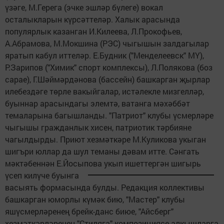
үзәге, М.Герега (эчке эшләр бүлеге) вокал
осталыкларын күрсәттеләр. Халык арасында
популярлык казанган И.Килеева, Л.Прокофьев,
А.Абрамова, М.Мокшина (РЭС) чыгышын залдагылар
яратып кабул иттеләр. Е.Будник ("Менделеевск" МҮ),
Р.Зарипов ("Химик" спорт комплексы), Л.Полякова (боз
сарае), Г.Шәймәрдәнова (бассейн) башкарган җырлар
илебездәге төрле вакыйгалар, истәлекле мизгелләр,
буыннар арасындагы элемтә, ватанга мәхәббәт
темаларына багышланды. "Патриот" клубы үсмерләре
чыгышы гражданлык хисен, патриотик тәрбияне
чагылдырды. Приют хезмәткәре М.Куликова укыган
шигъри юллар да шул теманы дәвам итте. Сәнгать
мәктәбеннән Е.Йосыпова укып ишеттергән шигырь
үсеп килүче буынга
васыять формасында булды. Редакция коллективы
башкарган юморлы күмәк бию, "Мастер" клубы
яшүсмерләренең брейк-данс биюе, "Айсберг"
хезмәткәрләренең "Стиляга" композициясе алкышларга