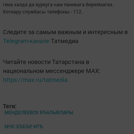
генә хәлдә дә куркуга һәм паникага бирелмәгез.
Коткару службасы телефоны - 112.
Следите за самым важным и интересным в
Telegram-канале
Татмедиа
Читайте новости Татарстана в
национальном мессенджере MАХ:
https://max.ru/tatmedia
Теги:
МЕНДЕЛЕЕВСК ЯЋАЛЫКЛАРЫ
МЧС ХЂБЂР ИТЂ