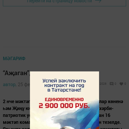
Перейти на страницу новости
МӘГАРИФ
“Аҗаган”да сыналдылар
автор,
25 февраль 2015 - 11:36
2026
0
0
2 нче мәктәп базасында Ватанны саклаучылар көненә
һәм Җиңү юбилеена багышланган "Аҗаган" хәрби-
патриотик уены узды. Дүртәр кешедән торган 16
мәктәп командасы рапортлар тапшыру өчен тезелде.
Ярышта катнашучыларны район башкарма комитеты