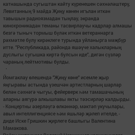
катнашында сугыштан кайту күренешен сәхнәләштерү,
Левитанның 9 майда Җиңү көнен игълан иткән
тавышын радиоязмадан тыңлау, экранда
кинохроникадан теманы тасвирлаучы кадрлар алмашы
безгә тыныч тормыш бүләк иткән ветераннарга
рәхмәтле булу кирәклеге турында уйланырга мәҗбүр
итте. "Республикада, районда яшәүче халыкларның
дуслыгы сугышка киртә булсын иде", дигән сүзләр
чараның лейтмотивы булды.
Йомгаклау өлешендә "Җиңү көне" исемле җыр
яңгыравы астында үзешчән артистларның шарлар
белән сәхнәгә чыгуы, фейерверк һәм тамашачының
аларны аягүрә алкышлавы якты тәэсирләр калдырды.
- Концертны әзерләүгә өлкәннәр, мәктәп укучылары,
авыл интеллигенциясе һәм яшьләр җәлеп ителде, -
диде Иске Гришкин җирлеге башлыгы Валентина
Мамакова.