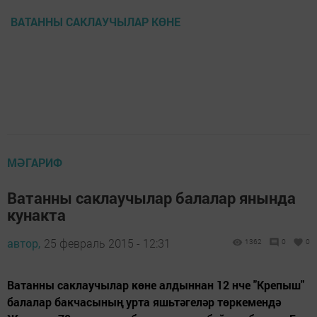
ВАТАННЫ САКЛАУЧЫЛАР КӨНЕ
МӘГАРИФ
Ватанны саклаучылар балалар янында
кунакта
автор,
25 февраль 2015 - 12:31
1362
0
0
Ватанны саклаучылар көне алдыннан 12 нче "Крепыш"
балалар бакчасының урта яшьтәгеләр төркемендә