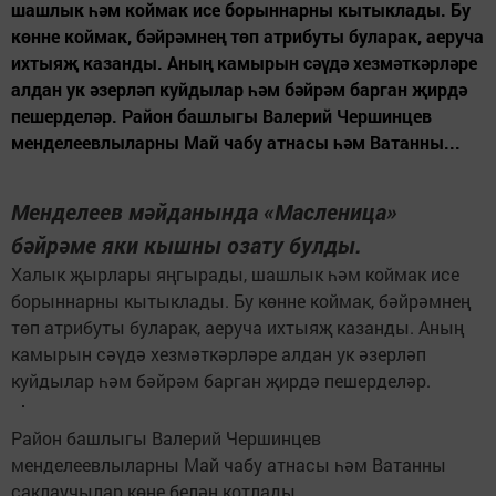
шашлык һәм коймак исе борыннарны кытыклады. Бу
көнне коймак, бәйрәмнең төп атрибуты буларак, аеруча
ихтыяҗ казанды. Аның камырын сәүдә хезмәткәрләре
алдан ук әзерләп куйдылар һәм бәйрәм барган җирдә
пешерделәр. Район башлыгы Валерий Чершинцев
менделеевлыларны Май чабу атнасы һәм Ватанны...
Менделеев мәйданында «Масленица»
бәйрәме яки кышны озату булды.
Халык җырлары яңгырады, шашлык һәм коймак исе
борыннарны кытыклады. Бу көнне коймак, бәйрәмнең
төп атрибуты буларак, аеруча ихтыяҗ казанды. Аның
камырын сәүдә хезмәткәрләре алдан ук әзерләп
куйдылар һәм бәйрәм барган җирдә пешерделәр.
Район башлыгы Валерий Чершинцев
менделеевлыларны Май чабу атнасы һәм Ватанны
саклаучылар көне белән котлады.