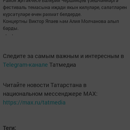
Район җитәкчесе Валерий Чершинцев үзешчәннәргә
фестиваль темасына иҗади якын килүләре, сәләтләрен
күрсәтүләре өчен рәхмәт белдерде.
Концертны Виктор Япаев һәм Алия Молчанова алып
барды.
Следите за самым важным и интересным в
Telegram-канале
Татмедиа
Читайте новости Татарстана в
национальном мессенджере MАХ:
https://max.ru/tatmedia
Теги: