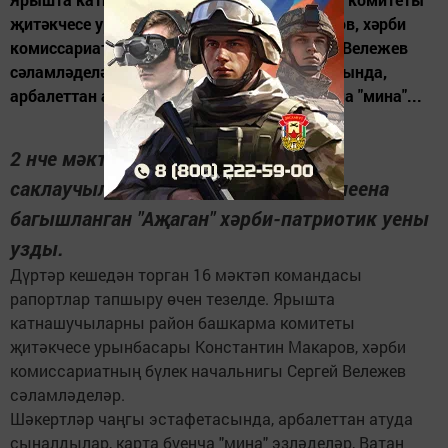
җитәкчесе урынбасары Константин Макаров, хәрби
комиссариатның бүлек начальнигы Сергей Вележев
сәламләделәр. Шәкертләр чаңгы эстафетасында,
арбалеттан атуда сыналдылар, карта буенча "мина"...
2 нче мәктәп базасында Ватанны
саклаучылар көненә һәм Җиңү юбилеена
багышланган "Аҗаган" хәрби-патриотик уены
узды.
Дүртәр кешедән торган 16 мәктәп командасы
рапортлар тапшыру өчен тезелде. Ярышта
катнашучыларны район башкарма комитеты
җитәкчесе урынбасары Константин Макаров, хәрби
комиссариатның бүлек начальнигы Сергей Вележев
сәламләделәр.
Шәкертләр чаңгы эстафетасында, арбалеттан атуда
сыналдылар, карта буенча "мина" эзләделәр, Ватан