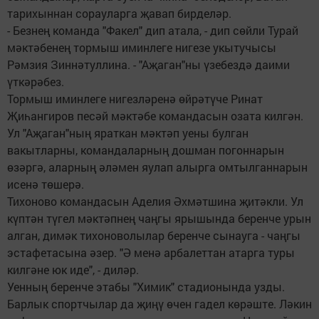
тарихыннан сорауларга җавап бирделәр.
- Безнең команда "Факел" дип атала, - дип сөйли Турай
мәктәбенең тормыш иминлеге нигезе укытучысы
Рәмзия Зиннәтуллина. - "Аҗаган"ны үзебездә даими
үткәрәбез.
Тормыш иминлеге нигезләренә өйрәтүче Ринат
Җиһангиров песәй мәктәбе командасын озата килгән.
Ул "Аҗаган"ның яраткан мәктәп уены булган
вакытларны, командаларның дошман погоннарын
өзәргә, аларның әләмен яулап алырга омтылганнарын
исенә төшерә.
Тихоново командасын Аделия Әхмәтшина җитәкли. Ул
күптән түгел мәктәпнең чаңгы ярышында беренче урын
алган, димәк тихоноволылар беренче сынауга - чаңгы
эстафетасына әзер. "Ә менә арбалеттан атарга туры
килгәне юк иде", - диләр.
Уенның беренче этабы "Химик" стадионында узды.
Барлык спортчылар да җиңү өчен гадел көрәште. Ләкин