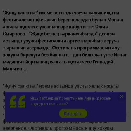
"Җиңү салюты!" исеме астында узучы халык иҗаты
фестивале эстафетасын беренчеләрдән булып Монаш
авылы җирлеге үзешчәннәре кабул итте. Ольга
Смирнова - "Җиңү безнең һәркайсыбызда" девизы
астында узучы фестивальгә артистларыбыз аеруча
тырышып әзерләнде. Фестиваль программасын ачу
хокукы бирелүгә без бик шат, - дип билгеләп үтте Илнәт
мәдәният йортының сәнгать җитәкчесе Геннадий
Мальгин....
"Җиңү салюты!" исеме астында узучы халык иҗаты
фестивале эстафетасын беренчеләрдән булып Монаш
Яшь Татмедиа проектының яңа видеосын
авылы җирлеге үзешчәннәре кабул итте.
карадыгызмы әле?
Ольга Смирнова
Карарга
- "Җиңү безнең һәркайсыбызда" девизы астында узучы
фестивальгә артистларыбыз аеруча тырышып
әзерләнде. Фестиваль программасын ачу хокукы