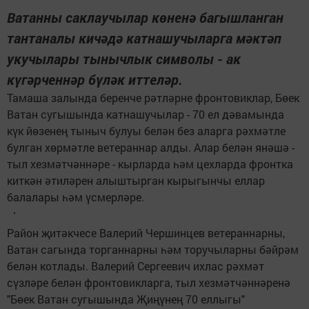
Ватанны саклаучылар көненә багышланган
тантаналы кичәдә катнашучыларга мәктәп
укучылары тынычлык символы - ак
күгәрченнәр бүләк иттеләр.
Тамаша залында беренче рәтләрне фронтовиклар, Бөек
Ватан сугышында катнашучылар - 70 ел дәвамында
күк йөзенең тыныч булуы белән без аларга рәхмәтле
булган хөрмәтле ветераннар алды. Алар белән янәшә -
тыл хезмәтчәннәре - кырларда һәм цехларда фронтка
киткән әтиләрен алыштырган кырыгынчы еллар
балалары һәм үсмерләре.
Район җитәкчесе Валерий Чершинцев ветераннарны,
Ватан сагында торганнарны һәм торучыларны бәйрәм
белән котлады. Валерий Сергеевич ихлас рәхмәт
сүзләре белән фронтовикларга, тыл хезмәтчәннәренә
"Бөек Ватан сугышында Җиңүнең 70 еллыгы"