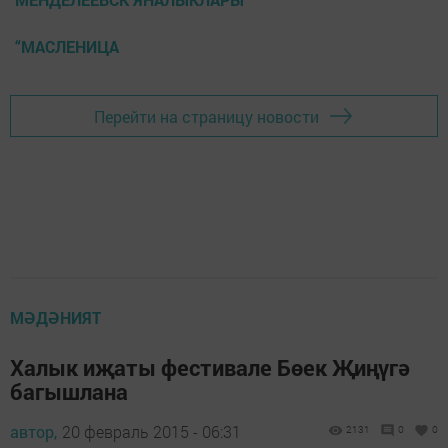
“МАСЛЕНИЦА
Перейти на страницу новости
МӘДӘНИЯТ
Халык иҗаты фестивале Бөек Җиңүгә
багышлана
автор,
20 февраль 2015 - 06:31
2131
0
0