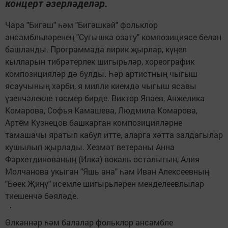
концерт әзерләделәр.
Чара "Бигәш" һәм "Бигәшкәй" фольклор
ансамбльләренең "Сугышка озату" композициясе белән
башланды. Программада лирик җырлар, күңел
кылларын тибрәтерлек шигырьләр, хореографик
композицияләр дә булды. Һәр артистның чыгыш
ясаучының хәрби, я милли киемдә чыгыш ясавы
үзенчәлекле төсмер бирде. Виктор Япаев, Анжелика
Комарова, Софья Камашева, Людмила Комарова,
Артём Кузнецов башкарган композицияләрне
тамашачы яратып кабул итте, аларга хәтта залдагылар
кушылып җырлады. Хезмәт ветераны Анна
Фәрхетдинованың (Илкә) вокаль осталыгын, Алия
Молчанова укыган "Яшь ана" һәм Иван Алексеевның
"Бөек Җиңү" исемле шигырьләрен менделеевлылар
тиешенчә бәяләде.
Өлкәннәр һәм балалар фольклор ансамбле