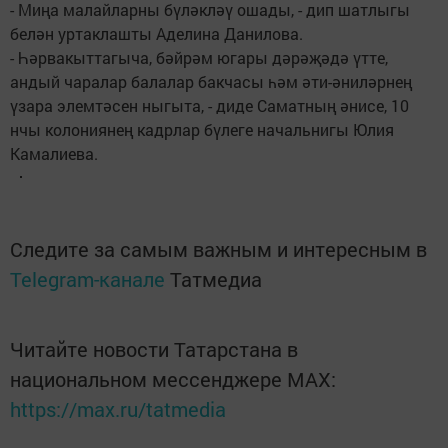
- Миңа малайларны бүләкләү ошады, - дип шатлыгы
белән уртаклашты Аделина Данилова.
- Һәрвакыттагыча, бәйрәм югары дәрәҗәдә үтте,
андый чаралар балалар бакчасы һәм әти-әниләрнең
үзара элемтәсен ныгыта, - диде Саматның әнисе, 10
нчы колониянең кадрлар бүлеге начальнигы Юлия
Камалиева.
Следите за самым важным и интересным в
Telegram-канале
Татмедиа
Читайте новости Татарстана в
национальном мессенджере MАХ:
https://max.ru/tatmedia