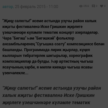
автор,
25 февраль 2015 - 11:00
2522
0
0
"Җиңү салюты!" исеме астында узучы район халык
иҗаты фестиваленә Иске Гришкин җирлеге
үзешчәннәре күләмле тематик концерт әзерләделәр.
Чара "Бигәш" һәм "Бигәшкәй" фольклор
ансамбльләренең "Сугышка озату" композициясе белән
башланды. Программада лирик җырлар, күңел
кылларын тибрәтерлек шигырьләр, хореографик
композицияләр дә булды. Һәр артистның чыгыш
ясаучының хәрби, я милли киемдә чыгыш ясавы
үзенчәлекле...
"Җиңү салюты!" исеме астында узучы район
халык иҗаты фестиваленә Иске Гришкин
җирлеге үзешчәннәре күләмле тематик