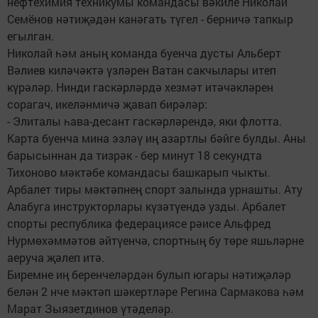
нефтехимия техникумы командасы вәкиле Николай
Семёнов нәтиҗәдән канәгать түгел - берничә тапкыр
егылган.
Николай һәм аның команда буенча дусты Альберт
Вәлиев киләчәктә үзләрен Ватан сакчылары итеп
күрәләр. Нинди гаскәрләрдә хезмәт итәчәкләрен
сорагач, икеләнмичә җавап бирәләр:
- Элиталы һава-десант гаскәрләрендә, яки флотта.
Карта буенча мина эзләү иң азартлы бәйге булды. Аны
барысыннан да тизрәк - бер минут 18 секундта
Тихоново мәктәбе командасы башкарып чыкты.
Арбалет тиры мәктәпнең спорт залында урнашты. Ату
Алабуга инструкторлары күзәтүендә узды. Арбалет
спорты республика федерациясе рәисе Альфред
Нурмөхәммәтов әйтүенчә, спортның бу төре яшьләрне
аеруча җәлеп итә.
Биремне иң беренчеләрдән булып югары нәтиҗәләр
белән 2 нче мәктәп шәкертләре Регина Сармакова һәм
Марат Зыязетдинов үтәделәр.