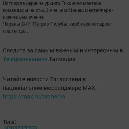
Нәтиҗәдә беренче урынга Тихоново мәктәбе
командасы чыкты, 2 нче һәм Монаш мәктәпләре -
икенче һәм өченче.
Чараны БИҮ, "Патриот" клубы, хәрби комиссариат
оештырды.
Следите за самым важным и интересным в
Telegram-канале
Татмедиа
Читайте новости Татарстана в
национальном мессенджере MАХ:
https://max.ru/tatmedia
Теги:
МЕНДЕЛЕЕВСК