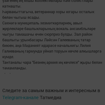
үзәгенең иң яхшы коллективлары һәм солистлары
катнашты.
Һәрвакыттагыча, ветераннар хоры югары осталык
белән чыгыш ясады.
Сәхнәгә муниципаль хезмәткәрләрнең, авыл
җирлекләре башлыкларының вокаль ансамбльләре
чыгуы тамашачы өчен сюрприз булды. Зал район
башлыгы урынбасары Ләйсән Галееваның татар
биюен, аңа Мәдәният идарәсе начальнигы Лилия
Галиеваның гармунда уйнап торуын көчле алкышларга
күмде.
Тантаналы чара "Безнең армия иң көчлесе" җыры белән
тәмамланды.
Следите за самым важным и интересным в
Telegram-канале
Татмедиа