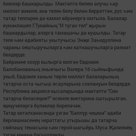
биюләр башкарылды. Мәктәптә белем алучы һәр
милләт вәкиле, ана телен белү белән беррәттән, рус һәм
татар телләрен дә камил өйрәнергә омтыла. Балалар
күмәкләшеп Г.Тукайның "И туган тел" җырын
башкардылар, аларга тамашачы да кушылды. Татар
теле һәм әдәбияты укытучысы Энҗе Заһидуллина
чараны оештыручыларга һәм катнашучыларга рәхмәт
белдерде.
Бәйрәмне хозур кылырга килгән Евдокия
Балобанованың оныкчыгы Валера 1б сыйныфында
укый, Евдокия ханым төрле милләт балаларының
татарча оста чыгыш ясауларына соклануын белдерде.
Республика акциясе кысаларында мәктәптә "Син
татарча беләсеңме?" исемле викторина оштырылган,
җиңүчеләргә бүләкләр биреләчәк.
Татар китапханәсендә узган "Бәллүр чишмә" әдәби
берләшмәсенең чираттагы утырышы да татарча
сөйләшү темасына һәм герой-шагыйрь Муса Җәлилнең
туган көненә багышланды.