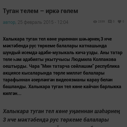
Туган телем – иркә гөлем
автор,
25 февраль 2015 - 12:04
2339
0
0
Халыкара туган тел көне уңаеннан шәһәрнең 3 нче
мәктәбендә рус төркеме балалары катнашында
шундый исемдә әдәби-музыкаль кичә узды. Аны татар
теле һәм әдәбияты укытучысы Людмила Колпакова
оештырды. Чара "Мин татарча сөйләшәм" республика
акциясе кысаларында төрле милләт балалары
тарафыннан әзерләнгән видеоязманы карау белән
башланды. Халыкара туган тел көне кайчан барлыкка
килгән...
Халыкара туган тел көне уңаеннан шәһәрнең
3 нче мәктәбендә рус төркеме балалары