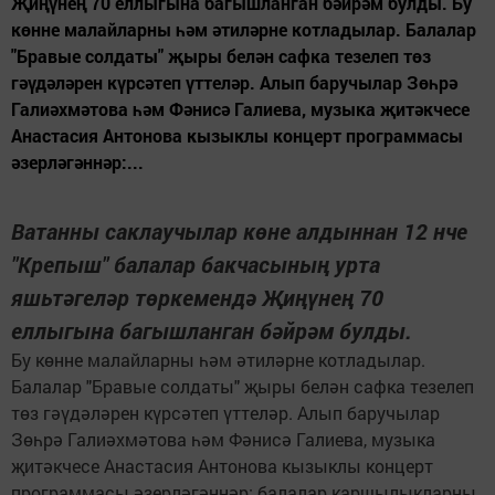
Җиңүнең 70 еллыгына багышланган бәйрәм булды. Бу
көнне малайларны һәм әтиләрне котладылар. Балалар
"Бравые солдаты" җыры белән сафка тезелеп төз
гәүдәләрен күрсәтеп үттеләр. Алып баручылар Зөһрә
Галиәхмәтова һәм Фәнисә Галиева, музыка җитәкчесе
Анастасия Антонова кызыклы концерт программасы
әзерләгәннәр:...
Ватанны саклаучылар көне алдыннан 12 нче
"Крепыш" балалар бакчасының урта
яшьтәгеләр төркемендә Җиңүнең 70
еллыгына багышланган бәйрәм булды.
Бу көнне малайларны һәм әтиләрне котладылар.
Балалар "Бравые солдаты" җыры белән сафка тезелеп
төз гәүдәләрен күрсәтеп үттеләр. Алып баручылар
Зөһрә Галиәхмәтова һәм Фәнисә Галиева, музыка
җитәкчесе Анастасия Антонова кызыклы концерт
программасы әзерләгәннәр: балалар каршылыкларны