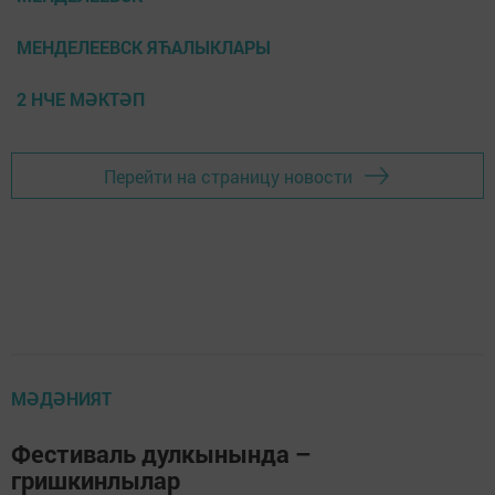
МЕНДЕЛЕЕВСК ЯЋАЛЫКЛАРЫ
2 НЧЕ МӘКТӘП
Перейти на страницу новости
МӘДӘНИЯТ
Фестиваль дулкынында –
гришкинлылар