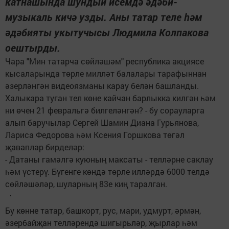
катнашында шундый исемдә әдәби-
музыкаль кичә узды. Аны татар теле һәм
әдәбияты укытучысы Людмила Колпакова
оештырды.
Чара "Мин татарча сөйләшәм" республика акциясе
кысаларында төрле милләт балалары тарафыннан
әзерләнгән видеоязманы карау белән башланды.
Халыкара туган тел көне кайчан барлыкка килгән һәм
ни өчен 21 февральгә билгеләнгән? - бу сорауларга
алып баручылар Сергей Шамин Диана Гурьянова,
Лариса Федорова һәм Ксения Горшкова төгәл
җаваплар бирделәр:
- Датаны гамәлгә куюның максаты - телләрне саклау
һәм үстерү. Бүгенге көндә төрле илләрдә 6000 телдә
сөйләшәләр, шуларның 83е киң таралган.
Бу көнне татар, башкорт, рус, мари, удмурт, әрмән,
әзербайҗан телләрендә шигырьләр, җырлар һәм