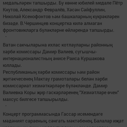
медальләрен тапшырды. Бу көнне юбилей медале Пётр
Кнутов, Александр Февралёв, Хәсән Сәйфуллин,
Николай Ксенофонтов һәм башкаларның күкрәкләрен
бизәде. В.Чершинцев концертка килә алмаган
фронтовикларга бүләкләрне өйләрендә тапшырды.
Ватан сакчыларына ихлас котлауларны районның
хәрби комиссары Дамир Вәлиев, сугышчы-
интернационалистның әнисе Раиса Куршакова
юллады.
Республиканың хәрби комиссары һәм район
җитәкчесенең Мактау грамоталары белән хәрби
комиссариат хезмәткәрләре бүләкләнде. Дамир
Вәлиевка Коры җир гаскәрләренең "Хезмәтләре өчен"
махсус билгесе тапшырылды.
Концерт программасында Гассар исемендәге
мәдәният сараеның, сәнгать мәктәбенең, Балалар иҗат