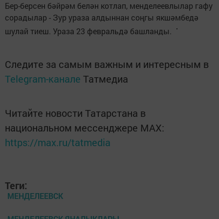
Бер-берсен бәйрәм белән котлап, менделеевлылар гафу
сорадылар - Зур ураза алдыннан соңгы якшәмбедә
шулай тиеш. Ураза 23 февральдә башланды.
Следите за самым важным и интересным в
Telegram-канале
Татмедиа
Читайте новости Татарстана в
национальном мессенджере MАХ:
https://max.ru/tatmedia
Теги:
МЕНДЕЛЕЕВСК
МЕНДЕЛЕЕВСК ЯНАЛЫКЛАРЫ