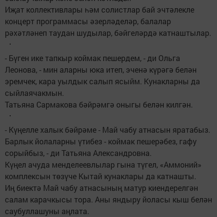
Иҗат коллективлары һәм солистлар бай эчтәлекле
концерт программасы әзерләделәр, балалар
рәхәтләнеп таудан шудылар, бәйгеләрдә катнаштылар.
- Бүген ике тапкыр коймак пешердем, - ди Ольга
Леонова, - мин аларны юка итеп, эченә күрәгә белән
эремчек, кара уылдык салып ясыйм. Кунакларны да
сыйлаячакмын.
Татьяна Сармакова бәйрәмгә оныгы белән килгән.
- Күңелле халык бәйрәме - Май чабу атнасын яратабыз.
Барлык йолаларны үтибез - коймак пешерәбез, гафу
сорыйбыз, - ди Татьяна Александровна.
Күңел ачуда менделеевлылар гына түгел, «Аммоний»
комплексын төзүче Кытай кунаклары да катнашты.
Иң биектә Май чабу атнасының матур киендерелгән
салам карачкысы тора. Аны яндыру йоласы кыш белән
саубуллашуны аңлата.