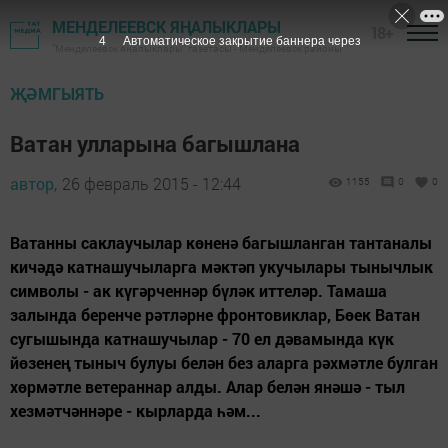
МЕНДЕЛЕЕВСК ЯҢАЛЫКЛАРЫ
18+
3
Автоматическое закрытие баннера через
"Менделеевск яңалыклары" газетасы - Менделеевск районы
ҖӘМГЫЯТЬ
Ватан улларына багышлана
автор,
26 февраль 2015 - 12:44
1155
0
0
Ватанны саклаучылар көненә багышланган тантаналы
кичәдә катнашучыларга мәктәп укучылары тынычлык
символы - ак күгәрченнәр бүләк иттеләр. Тамаша
залында беренче рәтләрне фронтовиклар, Бөек Ватан
сугышында катнашучылар - 70 ел дәвамында күк
йөзенең тыныч булуы белән без аларга рәхмәтле булган
хөрмәтле ветераннар алды. Алар белән янәшә - тыл
хезмәтчәннәре - кырларда һәм...