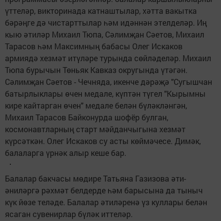
үттеләр, викторинада катнаштылар, хәтта вакытка
бәрәңге дә чистарттылар һәм идәннән этелделәр. Иң
кыю әтиләр Михаил Тюпа, Сәлимҗан Сәетов, Михаил
Тарасов һәм Максимның бабасы Олег Искаков
армиядә хезмәт итүләре турында сөйләделәр. Михаил
Тюпа бурычын Төньяк Кавказ округында үтәгән.
Сәлимҗан Сәетов - Чечняда, икенче дәрәҗә "Сугышчан
батырлыклары өчен медале, күптән түгел "Кырымны
кире кайтарган өчен" медале белән бүләкләнгән,
Михаил Тарасов Байконурда шофёр булган,
космонавтларның старт мәйданчыгына хезмәт
күрсәткән. Олег Искаков су асты көймәчесе. Димәк,
балаларга үрнәк алыр кеше бар.
Балалар бакчасы мөдире Татьяна Газизова әти-
әниләргә рәхмәт белдерде һәм барысына да тыныч
күк йөзе теләде. Балалар әтиләренә үз куллары белән
ясаган сувенирлар бүләк иттеләр.