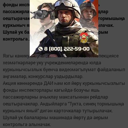
фонды инспекторлары кагыйдә бозучы яшь
пассажирларны ачыклау максатыннан рейдлар
оештырачаклар. Андыйларга "Тукта, синең тормышыңа
куркыныч яный" дигән карточкалар тутырылачак.
Шулай ук балаларны машинада йөртү дә аерым
контрольгә...
Язгы каникуллар алдыннан Дәүләт автоинспекциясе
хезмәткәрләре уку учреждениеләрендә юлда
куркынычсызлык буенча видеомәгълүмат файдаланып
әңгәмәләр, конкурслар уздырдылар.
Акция көннәрендә ДАИ һәм юл йөрү куркынычсызлыгы
фонды инспекторлары кагыйдә бозучы яшь
пассажирларны ачыклау максатыннан рейдлар
оештырачаклар. Андыйларга "Тукта, синең тормышыңа
куркыныч яный" дигән карточкалар тутырылачак.
Шулай ук балаларны машинада йөртү дә аерым
контрольгә алыначак.