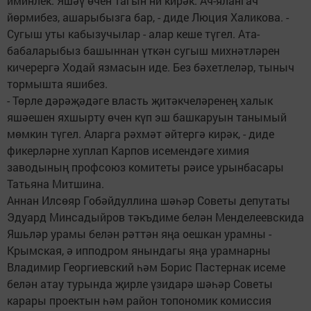
иминлек. Яшәү өчен тагын ни кирәк. Ач-ялангач
йөрмибез, ашарыбызга бар, - диде Люция Халикова. -
Сугыш уты кабызучылар - алар кеше түгел. Ата-
бабаларыбыз башыннан үткән сугыш михнәтләрен
кичерергә Ходай язмасын иде. Без бәхетлеләр, тыныч
тормышта яшибез.
- Төрле дәрәҗәдәге власть җитәкчеләренең халык
яшәешен яхшырту өчен күп эш башкаруын танымый
мөмкин түгел. Аларга рәхмәт әйтергә кирәк, - диде
фикерләрне хуплап Карпов исемендәге химия
заводының профсоюз комитеты рәисе урынбасары
Татьяна Митшина.
Аннан Илсөяр Гобәйдуллина шәһәр Советы депутаты
Эдуард Минсадыйров тәкъдиме белән Менделеевскида
Яшьләр урамы белән рәттән яңа оешкан урамны -
Крымская, ә ипподром янындагы яңа урамнарны
Владимир Георгиевский һәм Борис Пастернак исеме
белән атау турында җирле үзидарә шәһәр Советы
карары проектын һәм район топономик комиссия