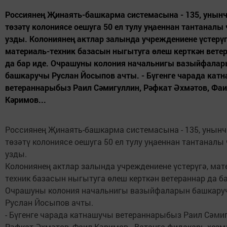
Россиянең Җинаять-башкарма системасына - 135, унын
төзәтү колониясе оешуга 50 ел тулу уңаеннан тантаналы
узды. Колониянең актлар залында учреждениене үстерүг
материаль-техник базасын ныгытуга өлеш керткән вете
да бар иде. Очрашуны колония начальнигы вазыйфала
башкаручы Руслан Йосыпов ачты. - Бүгенге чарада кат
ветераннарыбыз Раил Сәмигуллин, Рәфкат Әхмәтов, Фа
Кәримов...
Россиянең Җинаять-башкарма системасына - 135, унын
төзәтү колониясе оешуга 50 ел тулу уңаеннан тантаналы
узды.
Колониянең актлар залында учреждениене үстерүгә, мат
техник базасын ныгытуга өлеш керткән ветераннар да ба
Очрашуны колония начальнигы вазыйфаларын башкару
Руслан Йосыпов ачты.
- Бүгенге чарада катнашучы ветераннарыбыз Раил Сәмиг
Рәфкат Әхмәтов, Фаил Кәримов - Ватанга фидакарь хезм