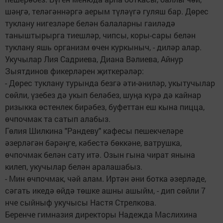
шәңгә, теләгәннәргә аерым түләүгә гуляш бар. Дөрес
туклану нигезләре белән балаларны гаиләдә
таныштырырга тиешләр, чипсы, коры-сары белән
туклану яшь организм өчен куркыныч, - диләр алар.
Укучылар Лия Садриева, Диана Вәлиева, Айнур
Зыятдинов фикерләрен җиткерәләр:
- Дөрес туклану турында безгә әти-әниләр, укытучылар
сөйли, үзебез дә укып беләбез, шуңа күрә дә кайнар
ризыкка өстенлек бирәбез, буфеттан еш кына пицца,
өчпочмак та сатып алабыз.
Гөлия Шилкина "Рандеву" кафесы пешекчеләре
әзерләгән бәрәңге, кәбестә бөккәне, ватрушка,
өчпочмак белән сату итә. Озын гына чират янына
килеп, укучылар белән аралашабыз.
- Мин өчпочмак, чәй алам. Иртән әни ботка әзерләде,
сәгать икедә өйдә төшке ашны ашыйм, - дип сөйли 7
нче сыйныф укучысы Настя Стрелкова.
Беренче гимназия директоры Надежда Маслихина