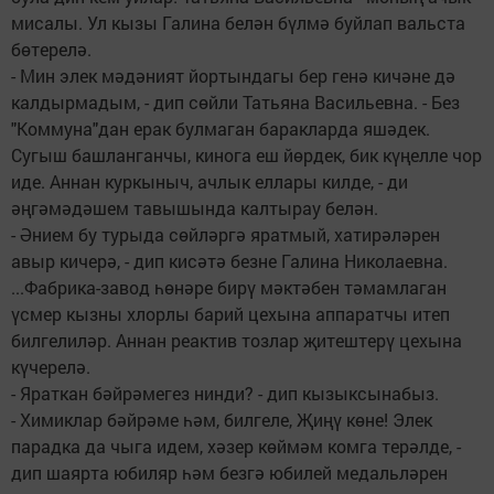
мисалы. Ул кызы Галина белән бүлмә буйлап вальста
бөтерелә.
- Мин элек мәдәният йортындагы бер генә кичәне дә
калдырмадым, - дип сөйли Татьяна Васильевна. - Без
"Коммуна"дан ерак булмаган баракларда яшәдек.
Сугыш башланганчы, кинога еш йөрдек, бик күңелле чор
иде. Аннан куркыныч, ачлык еллары килде, - ди
әңгәмәдәшем тавышында калтырау белән.
- Әнием бу турыда сөйләргә яратмый, хатирәләрен
авыр кичерә, - дип кисәтә безне Галина Николаевна.
...Фабрика-завод һөнәре бирү мәктәбен тәмамлаган
үсмер кызны хлорлы барий цехына аппаратчы итеп
билгелиләр. Аннан реактив тозлар җитештерү цехына
күчерелә.
- Яраткан бәйрәмегез нинди? - дип кызыксынабыз.
- Химиклар бәйрәме һәм, билгеле, Җиңү көне! Элек
парадка да чыга идем, хәзер көймәм комга терәлде, -
дип шаярта юбиляр һәм безгә юбилей медальләрен