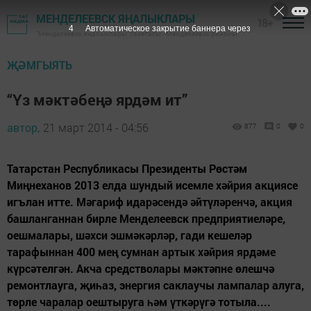
МЕНДЕЛЕЕВСК ЯҢАЛЫКЛАРЫ
18+
3
Автоматическое закрытие баннера через
"Менделеевск яңалыклары" газетасы - Менделеевск районы
ҖӘМГЫЯТЬ
“Үз мәктәбеңә ярдәм ит”
автор,
21 март 2014 - 04:56
877
0
0
Татарстан Республикасы Президенты Рөстәм
Миңнеханов 2013 елда шундый исемле хәйрия акциясе
игълан итте. Мәгариф идарәсендә әйтүләренчә, акция
башланганнан бирле Менделеевск предприятиеләре,
оешмалары, шәхси эшмәкәрләр, гади кешеләр
тарафыннан 400 мең сумнан артык хәйрия ярдәме
күрсәтелгән. Акча средстволары мәктәпне өлешчә
ремонтлауга, җиһаз, энергия саклаучы лампалар алуга,
төрле чаралар оештыруга һәм үткәрүгә тотыла....