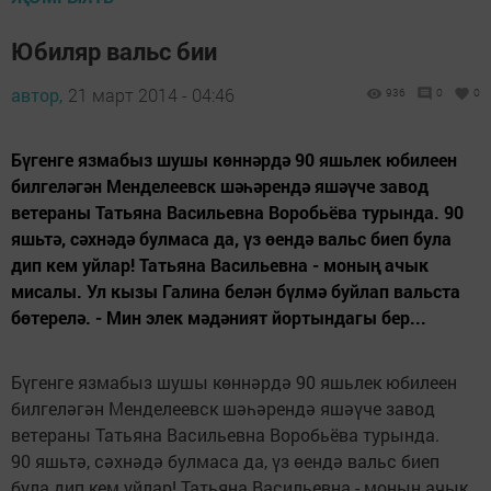
Юбиляр вальс бии
автор,
21 март 2014 - 04:46
936
0
0
Бүгенге язмабыз шушы көннәрдә 90 яшьлек юбилеен
билгеләгән Менделеевск шәһәрендә яшәүче завод
ветераны Татьяна Васильевна Воробьёва турында. 90
яшьтә, сәхнәдә булмаса да, үз өендә вальс биеп була
дип кем уйлар! Татьяна Васильевна - моның ачык
мисалы. Ул кызы Галина белән бүлмә буйлап вальста
бөтерелә. - Мин элек мәдәният йортындагы бер...
Бүгенге язмабыз шушы көннәрдә 90 яшьлек юбилеен
билгеләгән Менделеевск шәһәрендә яшәүче завод
ветераны Татьяна Васильевна Воробьёва турында.
90 яшьтә, сәхнәдә булмаса да, үз өендә вальс биеп
була дип кем уйлар! Татьяна Васильевна - моның ачык