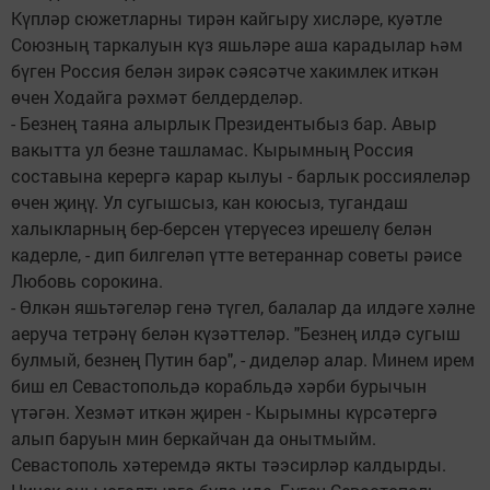
Күпләр сюжетларны тирән кайгыру хисләре, куәтле
Союзның таркалуын күз яшьләре аша карадылар һәм
бүген Россия белән зирәк сәясәтче хакимлек иткән
өчен Ходайга рәхмәт белдерделәр.
- Безнең таяна алырлык Президентыбыз бар. Авыр
вакытта ул безне ташламас. Кырымның Россия
составына керергә карар кылуы - барлык россиялеләр
өчен җиңү. Ул сугышсыз, кан коюсыз, тугандаш
халыкларның бер-берсен үтерүесез ирешелү белән
кадерле, - дип билгеләп үтте ветераннар советы рәисе
Любовь сорокина.
- Өлкән яшьтәгеләр генә түгел, балалар да илдәге хәлне
аеруча тетрәнү белән күзәттеләр. "Безнең илдә сугыш
булмый, безнең Путин бар", - диделәр алар. Минем ирем
биш ел Севастопольдә корабльдә хәрби бурычын
үтәгән. Хезмәт иткән җирен - Кырымны күрсәтергә
алып баруын мин беркайчан да онытмыйм.
Севастополь хәтеремдә якты тәэсирләр калдырды.