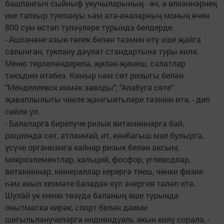
башлангыч сыйныф укучыларының - өч, ә өлкәннәрнең
ике тапкыр туклануы һәм ата-аналарның моның өчен
800 сум өстәп түләүләре турында белдерде.
- Ашханәне азык-төлек белән тәэмин итү эше җайга
салынган, туклану дәүләт стандартына туры килә.
Меню төрлеләндерелә, җиләк-җимеш, салатлар
тәкъдим итәбез. Камыр һәм сөт ризыгы белән
"Менделеевск икмәк заводы", "Алабуга сөте"
җаваплылыгы чикле җәмгыятьләре тәэмин итә, - дип
сөйли ул.
- Балаларга бирелүче ризык витаминнарга бай,
рационда сөт, атланмай, ит, көнбагыш мае булырга,
үсүче организмга кайнар ризык белән аксым,
микроэлементлар, кальций, фосфор, углеводлар,
витаминнар, минераллар керергә тиеш, чөнки физик
һәм акыл хезмәте баладан күп энергия таләп итә.
Шулай ук меню төзүдә баланың яше турында
онытмаска кирәк, спорт белән даими
шөгыльләнүчеләргә индивидуаль якын килү сорала, -