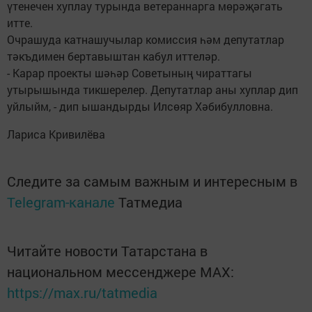
үтенечен хуплау турында ветераннарга мөрәҗәгать
итте.
Очрашуда катнашучылар комиссия һәм депутатлар
тәкъдимен бертавыштан кабул иттеләр.
- Карар проекты шәһәр Советының чираттагы
утырышында тикшерелер. Депутатлар аны хуплар дип
уйлыйм, - дип ышандырды Илсөяр Хәбибулловна.
Лариса Кривилёва
Следите за самым важным и интересным в
Telegram-канале
Татмедиа
Читайте новости Татарстана в
национальном мессенджере MАХ:
https://max.ru/tatmedia