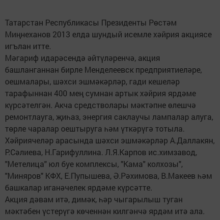
Татарстан Республикасы Президенты Рөстәм
Миңнеханов 2013 елда шундый исемле хәйрия акциясе
игълан итте.
Мәгариф идарәсендә әйтүләренчә, акция
башланганнан бирле Менделеевск предприятиеләре,
оешмалары, шәхси эшмәкәрләр, гади кешеләр
тарафыннан 400 мең сумнан артык хәйрия ярдәме
күрсәтелгән. Акча средстволары мәктәпне өлешчә
ремонтлауга, җиһаз, энергия саклаучы лампалар алуга,
төрле чаралар оештыруга һәм үткәрүгә тотыла.
Хәйриячеләр арасында шәхси эшмәкәрләр А.Даллакян,
Р.Сәлиева, Н.Гарифуллина. Л.Я.Карпов ис.химзавод,
"Метелица" юл буе комплексы, "Кама" колхозы",
"Миняров" КФХ, Е.Пупышева, Ә.Рәхимова, В.Макеев һәм
башкалар иганәчелек ярдәме күрсәтте.
Акция дәвам итә, димәк, һәр чыгарылыш туган
мәктәбен үстерүгә көченнән килгәнчә ярдәм итә ала.