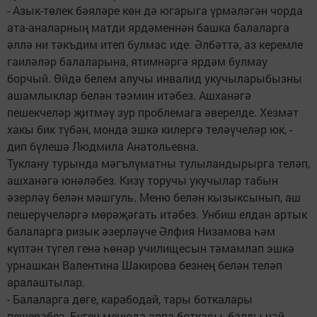
- Азык-төлек бәяләре көн дә югарыга үрмәләгән чорда
ата-аналарның матди ярдәменнән башка балаларга
әллә ни тәкъдим итеп булмас иде. Әлбәттә, аз керемле
гаиләләр балаларына, ятимнәргә ярдәм булмау
борчый. Өйдә белем алучы инвалид укучыларыбызны
ашамлыклар белән тәэмин итәбез. Ашханәгә
пешекчеләр җитмәү зур проблемага әверелде. Хезмәт
хакы бик түбән, монда эшкә килергә теләүчеләр юк, -
дип бүлешә Людмила Анатольевна.
Туклану турында мәгълүматны тулыландырырга теләп,
ашханәгә юнәләбез. Кизү торучы укучылар табын
әзерләү белән мәшгуль. Меню белән кызыксынып, аш
пешерүчеләргә мөрәҗәгать итәбез. Унбиш елдан артык
балаларга ризык әзерләүче Әлфия Низамова һәм
күптән түгел генә һөнәр училищесын тәмамлап эшкә
урнашкан Валентина Шакирова безнең белән теләп
аралаштылар.
- Балаларга дөге, карабодай, тары боткалары
пешерәбез. Бүген менюда арпа боткасы, баллы чәй,