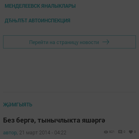
МЕНДЕЛЕЕВСК ЯНАЛЫКЛАРЫ
ДЂЊЛЂТ АВТОИНСПЕКЦИЯ
Перейти на страницу новости
ҖӘМГЫЯТЬ
Без бергә, тынычлыкта яшәргә
автор,
21 март 2014 - 04:22
921
0
0