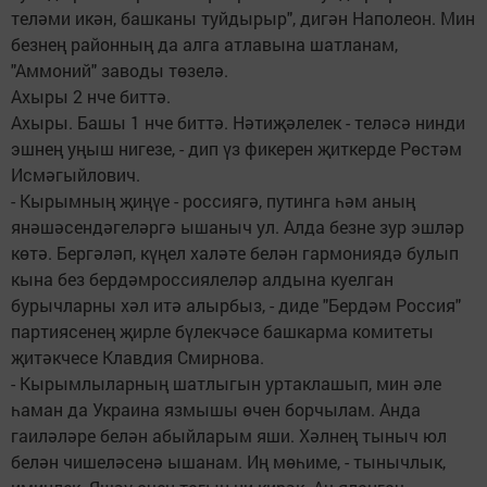
теләми икән, башканы туйдырыр", дигән Наполеон. Мин
безнең районның да алга атлавына шатланам,
"Аммоний" заводы төзелә.
Ахыры 2 нче биттә.
Ахыры. Башы 1 нче биттә. Нәтиҗәлелек - теләсә нинди
эшнең уңыш нигезе, - дип үз фикерен җиткерде Рөстәм
Исмәгыйлович.
- Кырымның җиңүе - россиягә, путинга һәм аның
янәшәсендәгеләргә ышаныч ул. Алда безне зур эшләр
көтә. Бергәләп, күңел халәте белән гармониядә булып
кына без бердәмроссиялеләр алдына куелган
бурычларны хәл итә алырбыз, - диде "Бердәм Россия"
партиясенең җирле бүлекчәсе башкарма комитеты
җитәкчесе Клавдия Смирнова.
- Кырымлыларның шатлыгын уртаклашып, мин әле
һаман да Украина язмышы өчен борчылам. Анда
гаиләләре белән абыйларым яши. Хәлнең тыныч юл
белән чишеләсенә ышанам. Иң мөһиме, - тынычлык,