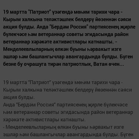
19 мартта "Патриот" үзәгендә мөһим тарихи чара -
Кырым халкына теләктәшлек белдерү йөзеннән сәяси
акция булды. Анда "Бердәм Россия" партиясенең җирле
бүлекчәсе һәм ветераннар советы эгидасында район
ветераннар хәрәкәте активистлары катнашты. -
Менделеевлыларның өлкән буыны һәрвакыт изге
эшләр һәм башлангычлар авангардында булды. Бүген
безне бу очрашуга тирән патриотлык, Ватан өчен...
19 мартта "Патриот" үзәгендә мөһим тарихи чара -
Кырым халкына теләктәшлек белдерү йөзеннән сәяси
акция булды.
Анда "Бердәм Россия" партиясенең җирле бүлекчәсе
һәм ветераннар советы эгидасында район ветераннар
хәрәкәте активистлары катнашты.
- Менделеевлыларның өлкән буыны һәрвакыт изге
эшләр һәм башлангычлар авангардында булды. Бүген