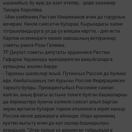
ышанабыз, бу җир дә азат ителер, - диде эшмәкәр
Тамара Королёва.
- Мин үзебезнең Рөстәм Миңнеханов өчен дә горурлык
кичерәм. Көчле сәясәтче буларак, Кырымдагы хәлне
тотрыкландыруга ул да үз өлешен кертте, - дип өсти
Карпов исемендәге химия заводының ветераннар
советы рәисе Роза Галеева.
ТР Дәүләт советы депутаты ярдәмчесе Рөстәм
Гафаров Украинада җәелдерелгән вакыйгаларга
күпкырлы анализ бирде:
- Тарихны шәхесләр ясый. Путинсыз Россия дә булмас
иде. Көнбатышның төп бурычы Россия Федерациясен
таркату булды. Президентыбыз Россияне саклап
калган, аның флагы астына теләге булган башкаларны
да берләштерү буенча эзлекле сәясәт алып барган
зирәк җитәкче буларак тарихи елъязмага кереп калыр.
Россия көчле державага әйләнде. Илдә армиянең
куәтен ныгыту өчен дә күп эшләр башкарылуы
куандыра. "Әгәр халык үз армиясен туйдырырга