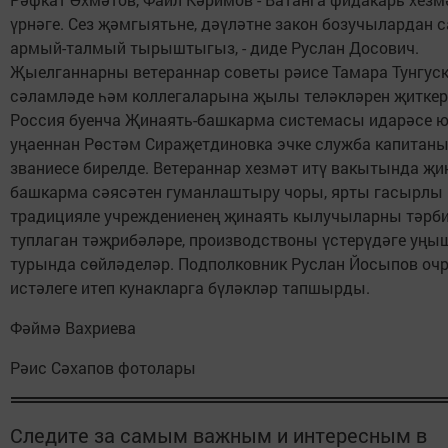
үрнәге. Сез җәмгыятьне, дәүләтне закон бозучылардан 
армый-талмый тырыштыгыз, - диде Руслан Досович.
Җыелганнарны ветераннар советы рәисе Тамара Тунгус
сәламләде һәм коллегаларына җылы теләкләрен җиткер
Россия буенча Җинаять-башкарма системасы идарәсе 
уңаеннан Рөстәм Сираҗетдиновка эчке служба капитан
званиесе бирелде. Ветераннар хезмәт итү вакытында җи
башкарма сәясәтен гуманлаштыру чоры, ярты гасырлы
традицияле учреждениенең җинаять кылучыларны тәрб
туплаган тәҗрибәләре, производствоны үстерүдәге уң
турында сөйләделәр. Подполковник Руслан Йосыпов оч
истәлеге итеп кунакларга бүләкләр тапшырды.
Фәймә Вахриева
Рәис Сәхапов фотолары
Следите за самым важным и интересным в