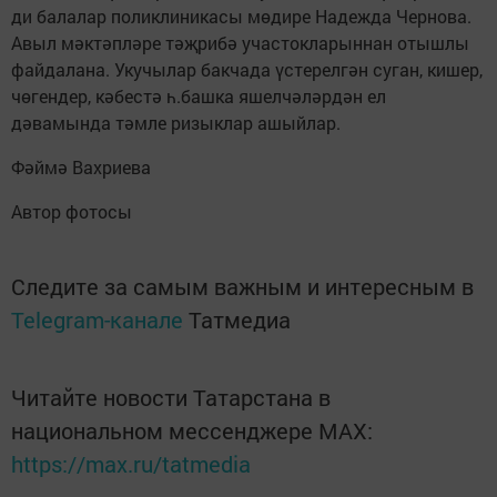
ди балалар поликлиникасы мөдире Надежда Чернова.
Авыл мәктәпләре тәҗрибә участокларыннан отышлы
файдалана. Укучылар бакчада үстерелгән суган, кишер,
чөгендер, кәбестә һ.башка яшелчәләрдән ел
дәвамында тәмле ризыклар ашыйлар.
Фәймә Вахриева
Автор фотосы
Следите за самым важным и интересным в
Telegram-канале
Татмедиа
Читайте новости Татарстана в
национальном мессенджере MАХ:
https://max.ru/tatmedia