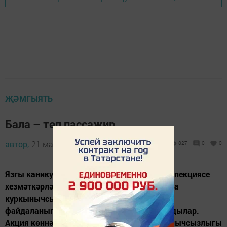
ҖӘМГЫЯТЬ
Бала – төп пассажир
автор,
21 март 2014 - 04:40
827
0
0
Язгы каникуллар алдыннан Дәүләт автоинспекциясе
хезмәткәрләре уку учреждениеләрендә юлда
куркынычсызлык буенча видеомәгълүмат
файдаланып әңгәмәләр, конкурслар уздырдылар.
Акция көннәрендә ДАИ һәм юл йөрү куркынычсызлыгы