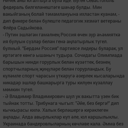
Ничек аны югалтырга була иде. Бүген Севастополь
федераль билгеләнештәге шәһәр булды. Мин
вакыйганың болай тәмамлануына ихластан куанам, -
дип фикере белән бүлеште педагогик хезмәт ветераны
Флёра Садыйкова.
- Путин эшләгән гамәлнең Россия өчен зур әһәмияткә
ия булуын сүзләр белән генә аңлатырлык түгел.
булмый. "Бердәм Россия" партиясе лидеры буларак, ул
иртәгәге көнгә ышаныч тудыра. Сочидагы Олимпиада
барышын нинди горурлык белән күзәттек, безнең
спортчыларның җиңүләре белән горурландык. Бу
күләмле спорт чарасын үткәрүгә әзерлек кысаларында
никадәр эшләр башкарырга туры килүен күзаллау
мөмкин түгел.
- Ә Владимир Владимирович шул ук вакытта үзен бик
тыйнак тотты. Трибунага чыгып: "Әйе, без бергә!" дип
кычкырасы килә. Халык берләшергә кирәклеген
аңлады. Алда авырлыклар күп әле, юл каршылыклы.
Украинада бандеровлыларның көчләве кала. Әмма без