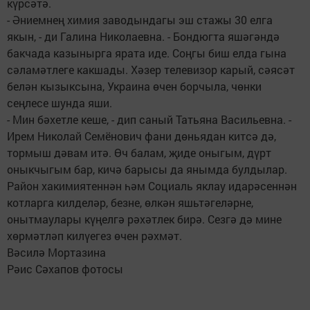
күрсәтә.
- Әниемнең химия заводындагы эш стажы 30 елга
якын, - ди Галина Николаевна. - Бондюгта яшәгәндә
бакчада казынырга ярата иде. Соңгы биш елда гына
сәламәтлеге какшады. Хәзер телевизор карый, сәясәт
белән кызыксына, Украина өчен борчыла, чөнки
сеңлесе шунда яши.
- Мин бәхетле кеше, - дип саный Татьяна Васильевна. -
Ирем Николай Семёнович фани дөньядан китсә дә,
тормыш дәвам итә. Өч балам, җиде оныгым, дүрт
оныкчыгым бар, кичә барысы да янымда булдылар.
Район хакимиятеннән һәм Социаль яклау идарәсеннән
котларга килделәр, безне, өлкән яшьтәгеләрне,
онытмаулары күңелгә рәхәтлек бирә. Сезгә дә мине
хөрмәтләп килүегез өчен рәхмәт.
Вәсилә Мортазина
Рәис Сәхапов фотосы