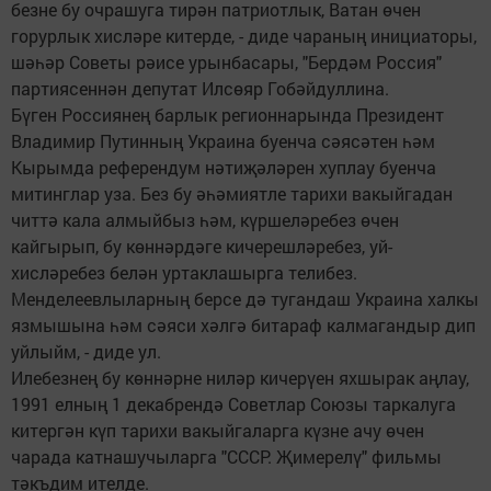
безне бу очрашуга тирән патриотлык, Ватан өчен
горурлык хисләре китерде, - диде чараның инициаторы,
шәһәр Советы рәисе урынбасары, "Бердәм Россия"
партиясеннән депутат Илсөяр Гобәйдуллина.
Бүген Россиянең барлык регионнарында Президент
Владимир Путинның Украина буенча сәясәтен һәм
Кырымда референдум нәтиҗәләрен хуплау буенча
митинглар уза. Без бу әһәмиятле тарихи вакыйгадан
читтә кала алмыйбыз һәм, күршеләребез өчен
кайгырып, бу көннәрдәге кичерешләребез, уй-
хисләребез белән уртаклашырга телибез.
Менделеевлыларның берсе дә тугандаш Украина халкы
язмышына һәм сәяси хәлгә битараф калмагандыр дип
уйлыйм, - диде ул.
Илебезнең бу көннәрне ниләр кичерүен яхшырак аңлау,
1991 елның 1 декабрендә Советлар Союзы таркалуга
китергән күп тарихи вакыйгаларга күзне ачу өчен
чарада катнашучыларга "СССР. Җимерелү" фильмы
тәкъдим ителде.