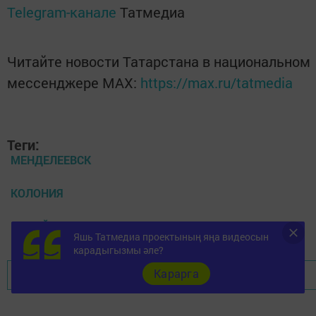
Telegram-канале
Татмедиа
Читайте новости Татарстана в национальном
мессенджере MАХ:
https://max.ru/tatmedia
Теги:
МЕНДЕЛЕЕВСК
КОЛОНИЯ
ВАКЫЙГА
Яшь Татмедиа проектының яңа видеосын
карадыгызмы әле?
Карарга
Перейти на страницу новости