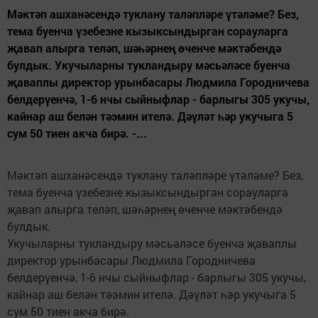
Мәктәп ашханәсендә туклану таләпләре үтәләме? Без,
тема буенча үзебезне кызыксындырган сорауларга
җавап алырга теләп, шәһәрнең өченче мәктәбендә
булдык. Укучыларны тукландыру мәсьәләсе буенча
җаваплы директор урынбасары Людмила Городничева
белдерүенчә, 1-6 нчы сыйныфлар - барлыгы 305 укучы,
кайнар аш белән тәэмин ителә. Дәүләт һәр укучыга 5
сум 50 тиен акча бирә. -...
Мәктәп ашханәсендә туклану таләпләре үтәләме? Без,
тема буенча үзебезне кызыксындырган сорауларга
җавап алырга теләп, шәһәрнең өченче мәктәбендә
булдык.
Укучыларны тукландыру мәсьәләсе буенча җаваплы
директор урынбасары Людмила Городничева
белдерүенчә, 1-6 нчы сыйныфлар - барлыгы 305 укучы,
кайнар аш белән тәэмин ителә. Дәүләт һәр укучыга 5
сум 50 тиен акча бирә.