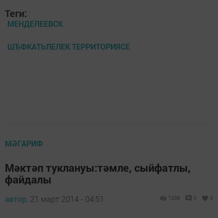
Теги:
МЕНДЕЛЕЕВСК
ШЂФКАТЬЛЕЛЕК ТЕРРИТОРИЯСЕ
МӘГАРИФ
Мәктәп туклануы:тәмле, сыйфатлы,
файдалы
автор,
21 март 2014 - 04:51
1208
0
0