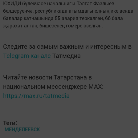
ЮХИДИ бүлекчәсе начальнигы Тәлгат Фазлыев
белдерүенчә, республикада агымдагы елның ике аенда
балалар катнашында 55 авария теркәлгән, 66 бала
җәрәхәт алган, бишесенең гомере өзелгән.
Следите за самым важным и интересным в
Telegram-канале
Татмедиа
Читайте новости Татарстана в
национальном мессенджере MАХ:
https://max.ru/tatmedia
Теги:
МЕНДЕЛЕЕВСК